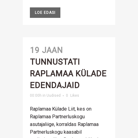
LOE EDASI
19 JAAN
TUNNUSTATI
RAPLAMAA KÜLADE
EDENDAJAID
00:00h
in
Uudised
0
Likes
Raplamaa Külade Liit, kes on
Raplamaa Partnerluskogu
asutajaliige, korraldas Raplamaa
Partnerluskogu kaasabil