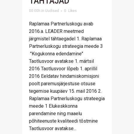
TÄHTAJAD
00:00h
in
Uudised
0
Likes
Raplamaa Partnerluskogu avab
2016.a. LEADER meetmed
järgmistel tähtaegadel 1. Raplamaa
Partnerluskogu strateegia meede 3
"Kogukonna edendamine"
Taotlusvoor avatakse 1. märtsil
2016 Taotlusvoor lõpeb 1. aprillil
2016 Eeldatav hindamiskomisjoni
poolt paremusjärjestuse otsuse
tegemise kuupäev 15. mail 2016 2.
Raplamaa Partnerluskogu strateegia
meede 1 Elukeskkonna
parendamine ning maaelu
põhiteenuste kvaliteedi tõstmine
Taotlusvoor avatakse...