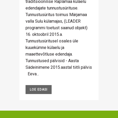
traditsioonilise Raplamaa külaelu
edendajate tunnustusürituse.
Tunnustusüritus toimus Märjamaa
valla Sulu külamajas, (LEADER
programmi toetust saanud objekt)
16. oktoobril 2015.a.
Tunnustusüritusel osales üle
kuuekümne külaelu ja
maaettevõtluse edendaja.
Tunnustused pälvisid - Aasta
Sädeinimene 2015.aastal tiitli pälvis
Eeva...
LOE EDASI