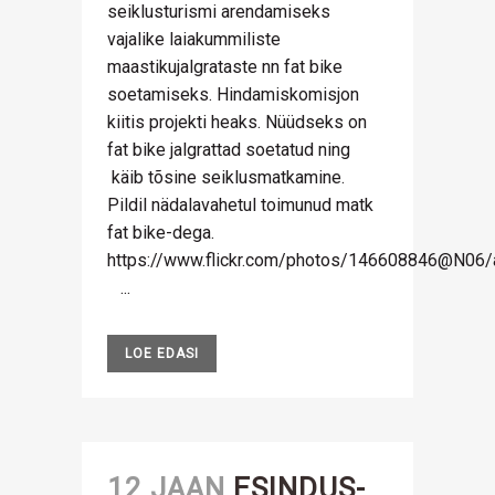
seiklusturismi arendamiseks
vajalike laiakummiliste
maastikujalgrataste nn fat bike
soetamiseks. Hindamiskomisjon
kiitis projekti heaks. Nüüdseks on
fat bike jalgrattad soetatud ning
käib tõsine seiklusmatkamine.
Pildil nädalavahetul toimunud matk
fat bike-dega.
https://www.flickr.com/photos/146608846@N0
...
LOE EDASI
12 JAAN
ESINDUS-