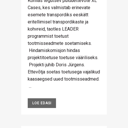
Kohilas tegutsev puiduettevõte XL
Cases, kes valmistab erinevate
esemete transpordiks eeskätt
eritellimisel transpordikaste ja
kohvreid, taotles LEADER
programmist toetust
tootmisseadmete soetamiseks.
Hindamiskomisjon hindas
projektitoetuse toetuse vääriliseks.
Projekti juhib Doris Jürgens.
Ettevõtja soetas toetusega vajalikud
kaasaegsed uued tootmisseadmed.
...
LOE EDASI