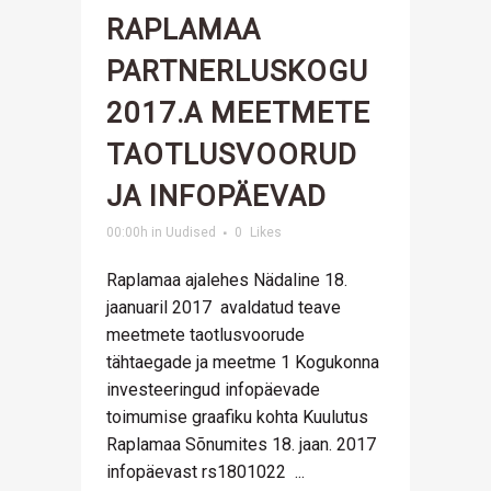
RAPLAMAA
PARTNERLUSKOGU
2017.A MEETMETE
TAOTLUSVOORUD
JA INFOPÄEVAD
00:00h
in
Uudised
0
Likes
Raplamaa ajalehes Nädaline 18.
jaanuaril 2017 avaldatud teave
meetmete taotlusvoorude
tähtaegade ja meetme 1 Kogukonna
investeeringud infopäevade
toimumise graafiku kohta Kuulutus
Raplamaa Sõnumites 18. jaan. 2017
infopäevast rs1801022 ...