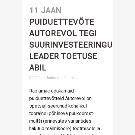
11 JAAN
PUIDUETTEVÕTE
AUTOREVOL TEGI
SUURINVESTEERINGU
LEADER TOETUSE
ABIL
00:00h
in
Uudised
0
Likes
Raplamaa edukamaid
puiduettevõtteid Autorevol on
spetsialiseerunud kohalikul
toorainel põhineva puukoorest
multši (erinevates variantides
hakitud männikoore) tootmisele ja