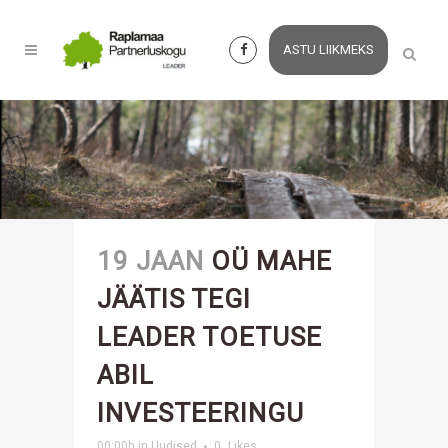
ASTU LIIKMEKS
19 JAAN
OÜ MAHE
JÄÄTIS TEGI
LEADER TOETUSE
ABIL
INVESTEERINGU
00:00h
in
Uudised
0
Likes