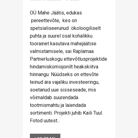
OÜ Mahe Jäätis, edukas
pereettevõte, kes on
spetsialiseerunud ökoloogiliselt
puhta ja suurel osal kohalikku
toorainet kasutava mahejäätise
valmistamisele, sai Raplamaa
Partnerluskogu ettevõtlusprojektide
hindamiskomisjonilt heakskiitva
hinnangu. Nüüdseks on ettevõte
teinud ära vajaliku investeeringu,
soetanud uue sisseseade, mis
võimaldab suurendada
tootmismahtu ja laiendada
sortimenti. Projekti juhib Kaili Tuul.
Fotod uutest...