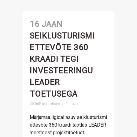
16 JAAN
SEIKLUSTURISMI
ETTEVÕTE 360
KRAADI TEGI
INVESTEERINGU
LEADER
TOETUSEGA
00:00h
in
Uudised
0
Likes
Märjamaa ligidal asuv seiklusturismi
ettevõte 360 kraadi taotlus LEADER
meetmest projektitoetust