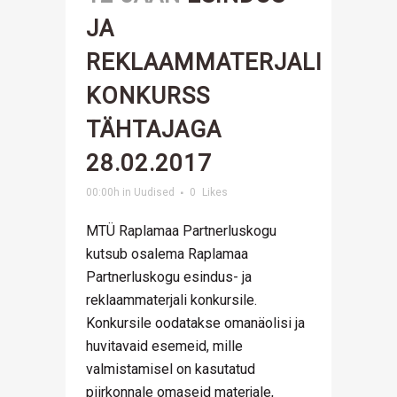
JA
REKLAAMMATERJALI
KONKURSS
TÄHTAJAGA
28.02.2017
00:00h
in
Uudised
0
Likes
MTÜ Raplamaa Partnerluskogu
kutsub osalema Raplamaa
Partnerluskogu esindus- ja
reklaammaterjali konkursile.
Konkursile oodatakse omanäolisi ja
huvitavaid esemeid, mille
valmistamisel on kasutatud
piirkonnale omaseid materjale,