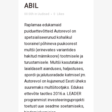
ABIL
00:00h
in
Uudised
0
Likes
Raplamaa edukamaid
puiduettevõtteid Autorevol on
spetsialiseerunud kohalikul
toorainel põhineva puukoorest
multši (erinevates variantides
hakitud männikoore) tootmisele ja
turustamisele. Multši kasutatakse
laialdaselt aianduses, haljastuses,
spordi-ja jalutusradade katmisel jm.
Autorevol on kujunenud Eesti üheks
suuremaks multšitootjaks. Edukas
ettevõte taotles 2016.a. LEADER
programmist investeeringuprojekti
toetust uue seadme soetamiseks,