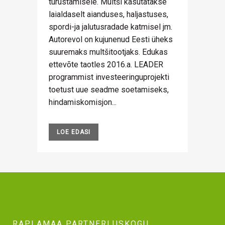
turustamisele. Multši kasutatakse
laialdaselt aianduses, haljastuses,
spordi-ja jalutusradade katmisel jm.
Autorevol on kujunenud Eesti üheks
suuremaks multšitootjaks. Edukas
ettevõte taotles 2016.a. LEADER
programmist investeeringuprojekti
toetust uue seadme soetamiseks,
hindamiskomisjon...
LOE EDASI
RAPLAMAA PARTNERLUSKOGU