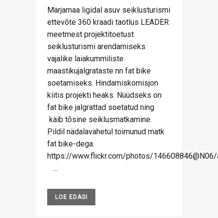
Märjamaa ligidal asuv seiklusturismi
ettevõte 360 kraadi taotlus LEADER
meetmest projektitoetust
seiklusturismi arendamiseks
vajalike laiakummiliste
maastikujalgrataste nn fat bike
soetamiseks. Hindamiskomisjon
kiitis projekti heaks. Nüüdseks on
fat bike jalgrattad soetatud ning
käib tõsine seiklusmatkamine.
Pildil nädalavahetul toimunud matk
fat bike-dega.
https://www.flickr.com/photos/146608846@N0
...
LOE EDASI