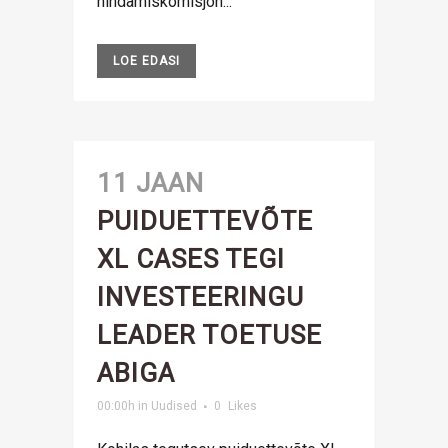
hindamiskomisjon...
LOE EDASI
11 JAAN
PUIDUETTEVÕTE
XL CASES TEGI
INVESTEERINGU
LEADER TOETUSE
ABIGA
00:00h
in
Uudised
0
Likes