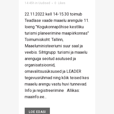
14:45h
in
Uudised
0
Likes
22.11.2022 kell 14-15.30 toimub
Teadlase vaade maaelu arengule 11.
loeng "Kogukonnapõhise kestliku
turismi planeerimine maapiirkonnas"
Toimumiskoht: Tallinn,
Maaeluministeeriumi suur saal ja
veebis. Sihtgrupp: turismi ja maaelu
arenguga seotud asutused ja
organisatsioonid,
omavalitsusüksused ja LEADER
tegevusrühmad ning kõik teised kes
maaelu arengu vastu huvi tunnevad.
Info ja registreerimine Allikas:
maainfo.ee...
LOE EDASI