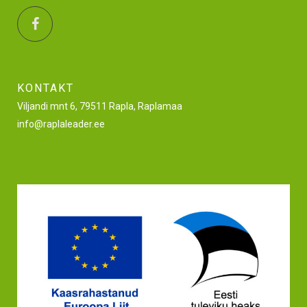
KONTAKT
Viljandi mnt 6, 79511 Rapla, Raplamaa
info@raplaleader.ee