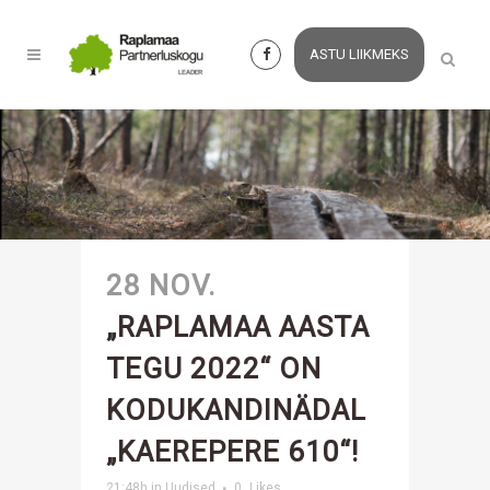
ASTU LIIKMEKS
28 NOV.
„RAPLAMAA AASTA
TEGU 2022“ ON
KODUKANDINÄDAL
„KAEREPERE 610“!
21:48h
in
Uudised
0
Likes