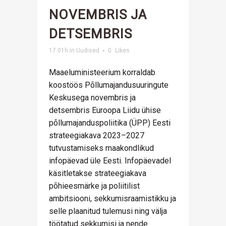
NOVEMBRIS JA
DETSEMBRIS
17:01h
in
Uudised
0
Likes
Maaeluministeerium korraldab
koostöös Põllumajandusuuringute
Keskusega novembris ja
detsembris Euroopa Liidu ühise
põllumajanduspoliitika (ÜPP) Eesti
strateegiakava 2023–2027
tutvustamiseks maakondlikud
infopäevad üle Eesti. Infopäevadel
käsitletakse strateegiakava
põhieesmärke ja poliitilist
ambitsiooni, sekkumisraamistikku ja
selle plaanitud tulemusi ning välja
töötatud sekkumisi ja nende