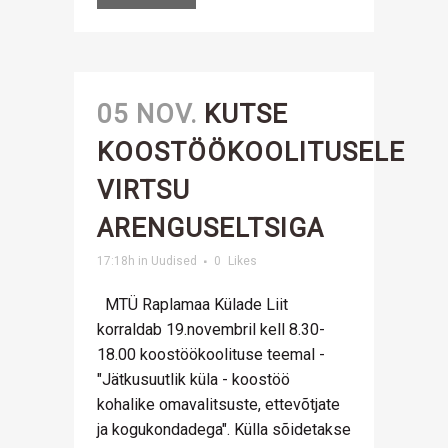
05 NOV.
KUTSE
KOOSTÖÖKOOLITUSELE
VIRTSU
ARENGUSELTSIGA
17:18h
in
Uudised
0
Likes
MTÜ Raplamaa Külade Liit
korraldab 19.novembril kell 8.30-
18.00 koostöökoolituse teemal -
"Jätkusuutlik küla - koostöö
kohalike omavalitsuste, ettevõtjate
ja kogukondadega". Külla sõidetakse