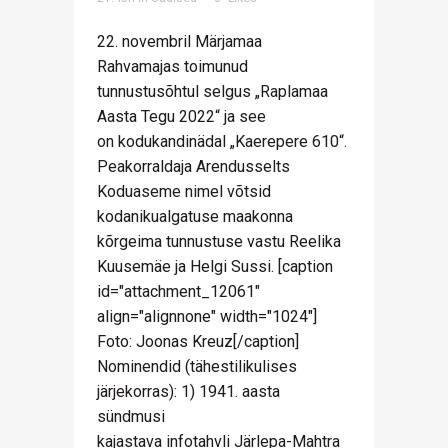
22. novembril Märjamaa
Rahvamajas toimunud
tunnustusõhtul selgus „Raplamaa
Aasta Tegu 2022“ ja see
on kodukandinädal „Kaerepere 610“.
Peakorraldaja Arendusselts
Koduaseme nimel võtsid
kodanikualgatuse maakonna
kõrgeima tunnustuse vastu Reelika
Kuusemäe ja Helgi Sussi. [caption
id="attachment_12061"
align="alignnone" width="1024"]
Foto: Joonas Kreuz[/caption]
Nominendid (tähestilikulises
järjekorras): 1) 1941. aasta
sündmusi
kajastava infotahvli Järlepa-Mahtra