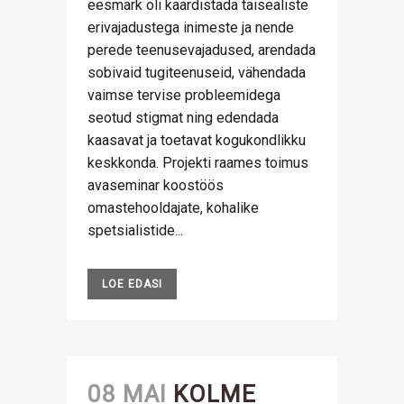
eesmärk oli kaardistada täisealiste
erivajadustega inimeste ja nende
perede teenusevajadused, arendada
sobivaid tugiteenuseid, vähendada
vaimse tervise probleemidega
seotud stigmat ning edendada
kaasavat ja toetavat kogukondlikku
keskkonda. Projekti raames toimus
avaseminar koostöös
omastehooldajate, kohalike
spetsialistide...
LOE EDASI
08 MAI
KOLME