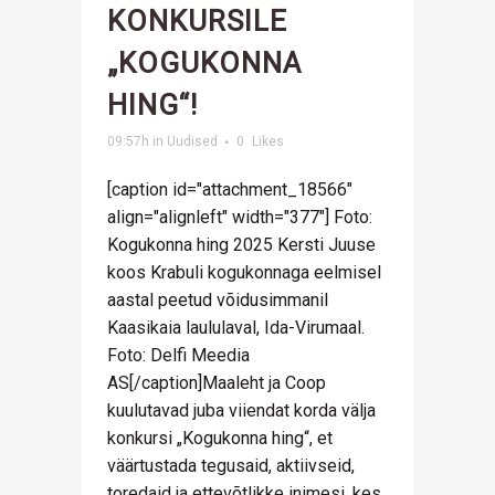
KONKURSILE
„KOGUKONNA
HING“!
09:57h
in
Uudised
0
Likes
[caption id="attachment_18566"
align="alignleft" width="377"] Foto:
Kogukonna hing 2025 Kersti Juuse
koos Krabuli kogukonnaga eelmisel
aastal peetud võidusimmanil
Kaasikaia laululaval, Ida-Virumaal.
Foto: Delfi Meedia
AS[/caption]Maaleht ja Coop
kuulutavad juba viiendat korda välja
konkursi „Kogukonna hing“, et
väärtustada tegusaid, aktiivseid,
toredaid ja ettevõtlikke inimesi, kes