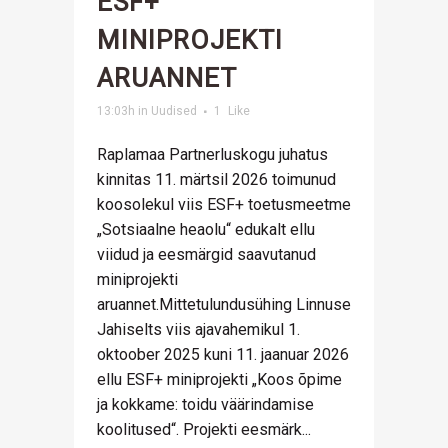
ESF+
MINIPROJEKTI
ARUANNET
13:03h
in
Uudised
1
Like
Raplamaa Partnerluskogu juhatus
kinnitas 11. märtsil 2026 toimunud
koosolekul viis ESF+ toetusmeetme
„Sotsiaalne heaolu“ edukalt ellu
viidud ja eesmärgid saavutanud
miniprojekti
aruannet.Mittetulundusühing Linnuse
Jahiselts viis ajavahemikul 1.
oktoober 2025 kuni 11. jaanuar 2026
ellu ESF+ miniprojekti „Koos õpime
ja kokkame: toidu väärindamise
koolitused“. Projekti eesmärk...