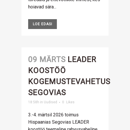
hoiavad sära...
LOE EDASI
09 MÄRTS
LEADER
KOOSTÖÖ
KOGEMUSTEVAHETUS
SEGOVIAS
18:58h
in
Uudised
0
Likes
3.-4. märtsil 2026 toimus
Hispaanias Segovias LEADER
koostöö teemaline rahvusvaheline