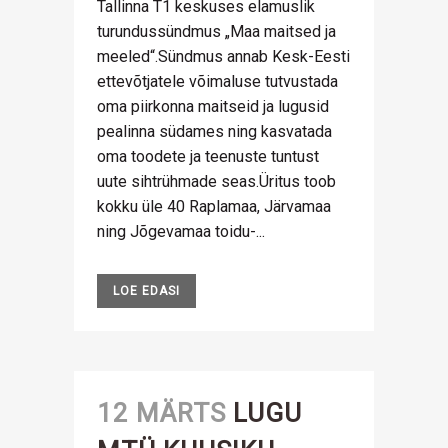
Tallinna T1 keskuses elamuslik
turundussündmus „Maa maitsed ja
meeled“.Sündmus annab Kesk-Eesti
ettevõtjatele võimaluse tutvustada
oma piirkonna maitseid ja lugusid
pealinna südames ning kasvatada
oma toodete ja teenuste tuntust
uute sihtrühmade seas.Üritus toob
kokku üle 40 Raplamaa, Järvamaa
ning Jõgevamaa toidu-...
LOE EDASI
12 MÄRTS
LUGU