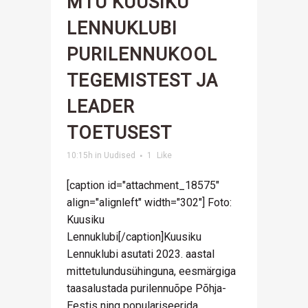
MTÜ KUUSIKU
LENNUKLUBI
PURILENNUKOOL
TEGEMISTEST JA
LEADER
TOETUSEST
10:15h
in
Uudised
1
Like
[caption id="attachment_18575"
align="alignleft" width="302"] Foto:
Kuusiku
Lennuklubi[/caption]Kuusiku
Lennuklubi asutati 2023. aastal
mittetulundusühinguna, eesmärgiga
taasalustada purilennuõpe Põhja-
Eestis ning populariseerida