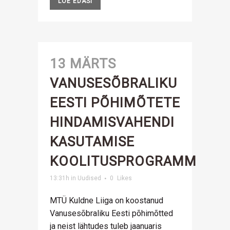
LOE EDASI
13 MÄRTS
VANUSESÕBRALIKU
EESTI PÕHIMÕTETE
HINDAMISVAHENDI
KASUTAMISE
KOOLITUSPROGRAMM
13:31h
in
Uudised
0
Likes
MTÜ Kuldne Liiga on koostanud
Vanusesõbraliku Eesti põhimõtted
ja neist lähtudes tuleb jaanuaris