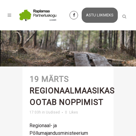
ASTU LIIKMEKS
19 MÄRTS
REGIONAALMAASIKAS
OOTAB NOPPIMIST
17:03h
in
Uudised
0
Likes
Regionaal- ja
Põllumajandusministeerium