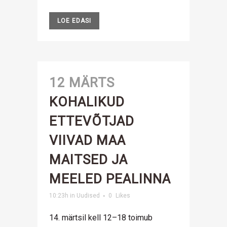
LOE EDASI
12 MÄRTS
KOHALIKUD
ETTEVÕTJAD
VIIVAD MAA
MAITSED JA
MEELED PEALINNA
10:23h
in
Uudised
0
Likes
14. märtsil kell 12–18 toimub