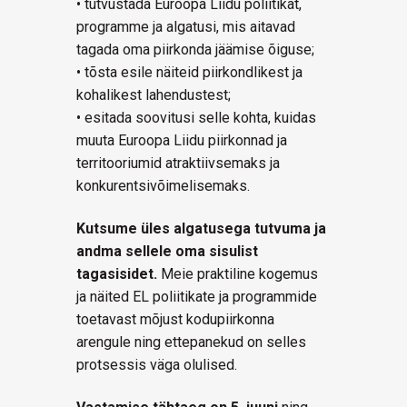
• tutvustada Euroopa Liidu poliitikat,
programme ja algatusi, mis aitavad
tagada oma piirkonda jäämise õiguse;
• tõsta esile näiteid piirkondlikest ja
kohalikest lahendustest;
• esitada soovitusi selle kohta, kuidas
muuta Euroopa Liidu piirkonnad ja
territooriumid atraktiivsemaks ja
konkurentsivõimelisemaks.
Kutsume üles algatusega tutvuma ja
andma sellele oma sisulist
tagasisidet.
Meie praktiline kogemus
ja näited EL poliitikate ja programmide
toetavast mõjust kodupiirkonna
arengule ning ettepanekud on selles
protsessis väga olulised.