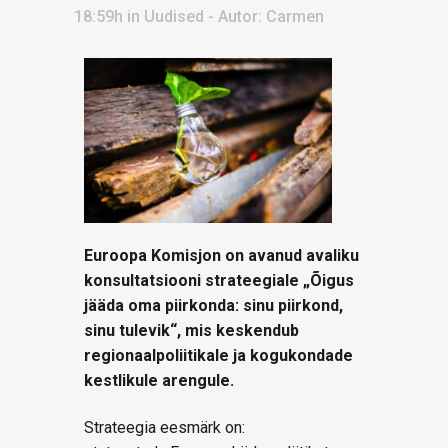
18:59h
in
Uudised
- Autor:
Carmen
Euroopa Komisjon on avanud avaliku
konsultatsiooni strateegiale „Õigus
jääda oma piirkonda: sinu piirkond,
sinu tulevik“, mis keskendub
regionaalpoliitikale ja kogukondade
kestlikule arengule.
Strateegia eesmärk on: