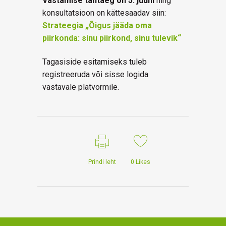
Vastamise tähtaeg on 5. juuni
ning
konsultatsioon on kättesaadav siin:
Strateegia „Õigus jääda oma
piirkonda: sinu piirkond, sinu tulevik“
Tagasiside esitamiseks tuleb
registreeruda või sisse logida
vastavale platvormile.
Prindi leht
0
Likes