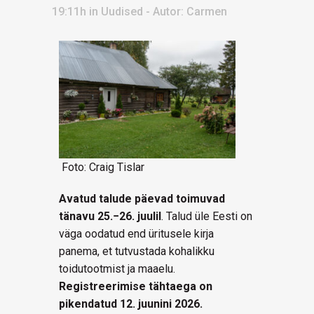
19:11h
in
Uudised
- Autor:
Carmen
Foto: Craig Tislar
Avatud talude päevad toimuvad
tänavu 25.−26. juulil
. Talud üle Eesti on
väga oodatud end üritusele kirja
panema, et tutvustada kohalikku
toidutootmist ja maaelu.
Registreerimise tähtaega on
pikendatud 12. juunini 2026.