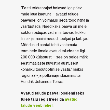
“Eesti toidutootjad hoiavad iga päev
meie laua kaetuna – avatud talude
päevadel on võimalus seda tööd näha ja
väärtustada. Need kaks päeva on meie
sektori pidupäevad, mis toovad kokku
linna- ja maainimesed, tootjad ja tarbijad.
Möödunud aastal tehti vaatamata
tormisele ilmale avatud taludesse ligi
200 000 külastust – see on selge märk
eestimaalaste huvist ja austusest
kohaliku toidutootmise vastu,” rääkis
regionaal- ja põllumajandusminister
Hendrik Johannes Terras.
Avatud talude päeval osalemiseks
tuleb talu registreerida
avatud
talude veebilehel.