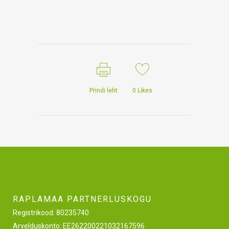
Prindi leht
0
Likes
RAPLAMAA PARTNERLUSKOGU
Registrikood: 80235740
Arvelduskonto: EE262200221032167596