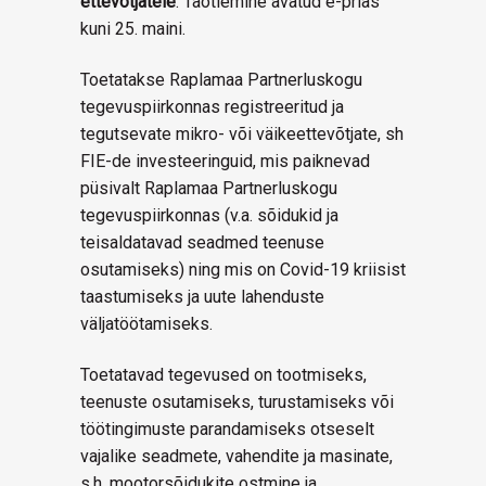
ettevõtjatele
. Taotlemine avatud e-prias
kuni 25. maini.
Toetatakse Raplamaa Partnerluskogu
tegevuspiirkonnas registreeritud ja
tegutsevate mikro- või väikeettevõtjate, sh
FIE-de investeeringuid, mis paiknevad
püsivalt Raplamaa Partnerluskogu
tegevuspiirkonnas (v.a. sõidukid ja
teisaldatavad seadmed teenuse
osutamiseks) ning mis on Covid-19 kriisist
taastumiseks ja uute lahenduste
väljatöötamiseks.
Toetatavad tegevused on tootmiseks,
teenuste osutamiseks, turustamiseks või
töötingimuste parandamiseks otseselt
vajalike seadmete, vahendite ja masinate,
s.h. mootorsõidukite ostmine ja