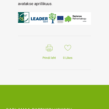
avatakse aprillikuus.
Prindi leht
0
Likes