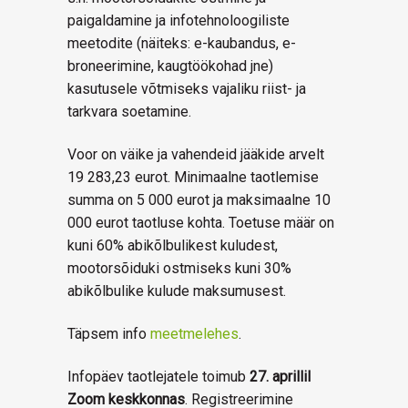
paigaldamine ja infotehnoloogiliste
meetodite (näiteks: e-kaubandus, e-
broneerimine, kaugtöökohad jne)
kasutusele võtmiseks vajaliku riist- ja
tarkvara soetamine.
Voor on väike ja vahendeid jääkide arvelt
19 283,23 eurot. Minimaalne taotlemise
summa on 5 000 eurot ja maksimaalne 10
000 eurot taotluse kohta. Toetuse määr on
kuni 60% abikõlbulikest kuludest,
mootorsõiduki ostmiseks kuni 30%
abikõlbulike kulude maksumusest.
Täpsem info
meetmelehes
.
Infopäev taotlejatele toimub
27. aprillil
Zoom keskkonnas
. Registreerimine