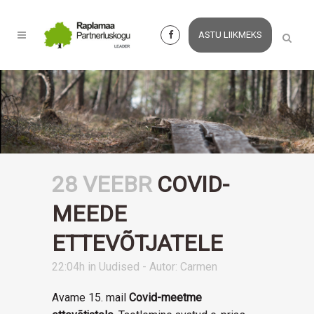
ASTU LIIKMEKS
28 VEEBR
COVID-
MEEDE
ETTEVÕTJATELE
22:04h
in
Uudised
- Autor:
Carmen
Avame 15. mail
Covid-meetme