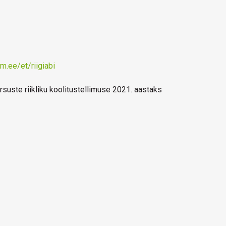
m.ee/et/riigiabi
suste riikliku koolitustellimuse 2021. aastaks