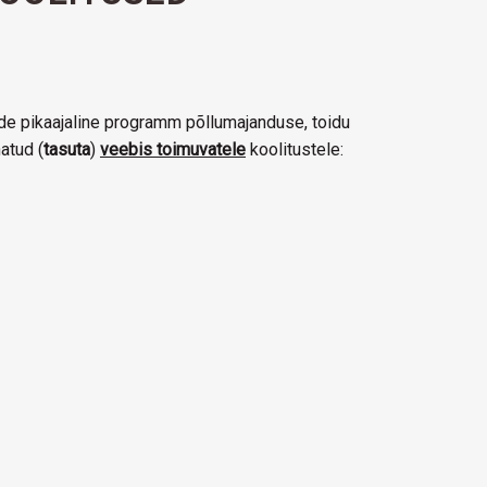
de pikaajaline programm põllumajanduse, toidu
atud (
tasuta
)
veebis toimuvatele
koolitustele: