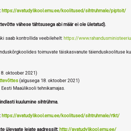
:
https://avatudylikool.emu.ee/koolitused/sihtruhmale/piptoit/
ttevõtte vähese tähtsusega abi määr ei ole ületatud).
ki saab kontrollida veebilehelt:
https://www.rahandusministeeriu
enduskõrgkoolides toimuvate täiskasvanute täienduskoolituse kur
 8. oktoober 2021)
ttevõttes
(algusega 18. oktoober 2021)
 Eesti Maaülikooli tehnikamajas.
indlasti kuulumine sihtrühma.
:
https://avatudylikool.emu.ee/koolitused/sihtruhmale/rtkt/
ste ülevaate leiate aadressilt:
http://avatudylikool.emu.ee/