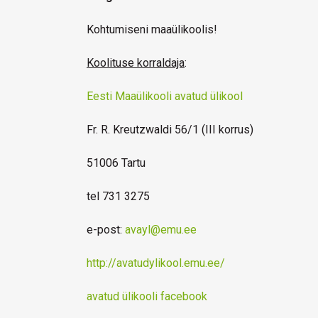
Kohtumiseni maaülikoolis!
Koolituse korraldaja
:
Eesti Maaülikooli avatud ülikool
Fr. R. Kreutzwaldi 56/1 (III korrus)
51006 Tartu
tel 731 3275
e-post:
avayl@emu.ee
http://avatudylikool.emu.ee/
avatud ülikooli facebook