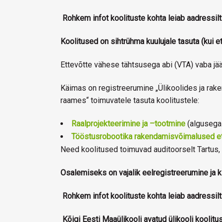
Rohkem infot koolituste kohta leiab aadressilt
Koolitused on sihtrühma kuulujale tasuta (kui e
Ettevõtte vähese tähtsusega abi (VTA) vaba jää
Käimas on registreerumine „Ülikoolides ja rak
raames“ toimuvatele tasuta koolitustele:
Raalprojekteerimine ja –tootmine
(algusega
Tööstusrobootika rakendamisvõimalused e
Need koolitused toimuvad auditoorselt Tartus,
Osalemiseks on vajalik eelregistreerumine ja k
Rohkem infot koolituste kohta leiab aadressilt
Kõigi Eesti Maaülikooli avatud ülikooli koolitu