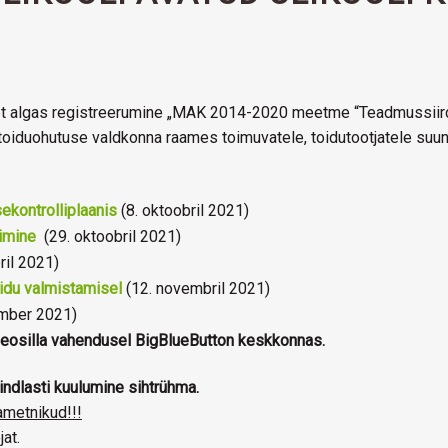
, et algas registreerumine „MAK 2014-2020 meetme “Teadmussiir
oiduohutuse valdkonna raames toimuvatele, toidutootjatele suun
ekontrolliplaanis
(8. oktoobril 2021)
imine
(29. oktoobril 2021)
ril 2021)
idu valmistamisel
(12. novembril 2021)
mber 2021)
deosilla vahendusel BigBlueButton keskkonnas.
indlasti kuulumine sihtrühma.
iametnikud!!!
at.