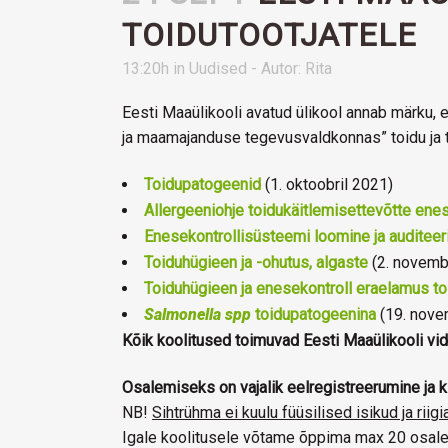
TOIDUTOOTJATELE
13:20h
in
Uudised
- Autor:
Rita
Eesti Maaülikooli avatud ülikool annab märku
ja maamajanduse tegevusvaldkonnas” toidu ja t
Toidupatogeenid
(1. oktoobril 2021)
Allergeeniohje toidukäitlemisettevõtte enes
Enesekontrollisüsteemi loomine ja auditeer
Toiduhügieen ja -ohutus, algaste
(2. novemb
Toiduhügieen ja enesekontroll eraelamus to
Salmonella spp
toidupatogeenina
(19. nove
Kõik koolitused toimuvad Eesti Maaülikooli vi
Osalemiseks on vajalik eelregistreerumine ja k
NB!
Sihtrühma ei kuulu füüsilised isikud ja riig
Igale koolitusele võtame õppima max 20 osalej