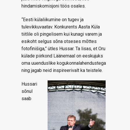
hindamiskomisjoni töös osales.
“Eesti külaliikumine on tugev ja
tulevikkuvaatav. Konkurents Aasta Küla
tiitlile oli pingelisem kui kunagi varem ja
esikoht selgus sõna otseses mõttes
fotofinišiga,” ütles Hussar. Ta lisas, et Oru
külade piirkond Läänemaal on eeskujuks
oma uuenduslike kogukonnalahendustega
ning jagab neid inspireerivalt ka teistele.
Hussari
sõnul
saab