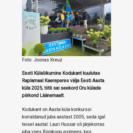
Foto: Joonas Kreuz
Eesti Külaliikumine Kodukant kuulutas
Raplamaal Kaereperes välja Eesti Aasta
küla 2025, tiitli sai seekord Oru külade
piirkond Läänemaalt.
Kodukant on Aasta küla konkurssi
korraldanud juba aastast 2005, seda igal
teisel aastal. Lauri Hussar oli järjekorras
juba viies Riigikogu esimees, kes