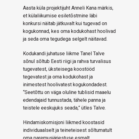
Aasta küla projektijuht Anneli Kana märkis,
et külaliikumise esiletõstmine läbi
konkursi näitab jätkuvalt kui tugevad on
kogukonnad, kes oma kodukohast hoolivad
ja seda oma tegudega selgelt näitavad.
Kodukandi juhatuse liikme Tanel Talve
sõnul sõltub Eesti riigi ja rahva turvalisus
tugevatest, üksteisega koostööd
tegevatest ja oma kodukohast ja
inimestest hoolivatest kogukondadest.
“Seetõttu on väga oluline tublisid maaelu
edendajaid tunnustada, tähele panna ja
teistele eeskujuks seada,” ütles Talve.
Hindamiskomisjoni liikmed koostasid
individuaalselt ja teineteisest sõltumatult
oma paremusjärjestuse esmalt