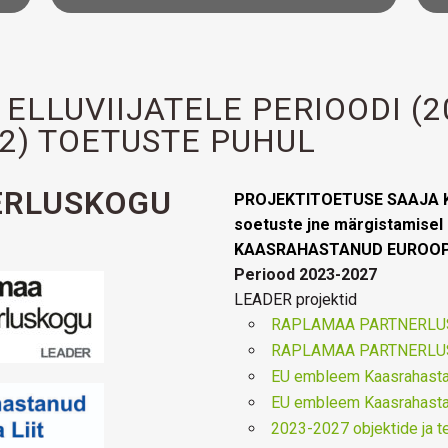
ELLUVIIJATELE PERIOODI (2
22) TOETUSTE PUHUL
ERLUSKOGU
PROJEKTITOETUSE SAAJA KAS
soetuste jne märgistamis
KAASRAHASTANUD EUROOPA 
Periood 2023-2027
LEADER projektid
RAPLAMAA PARTNERLUS
RAPLAMAA PARTNERLUS
EU embleem Kaasrahastanu
EU embleem Kaasrahastanu
2023-2027 objektide ja t