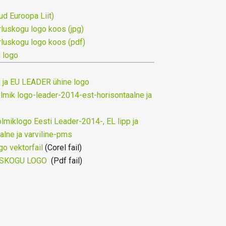
d Euroopa Liit)
luskogu logo koos (jpg)
luskogu logo koos (pdf)
 logo
 ja EU LEADER ühine logo
mik logo-leader-2014-est-horisontaalne ja
miklogo Eesti Leader-2014-, EL lipp ja
lne ja varviline-pms
o vektorfail
(Corel fail)
SKOGU LOGO
(Pdf fail)