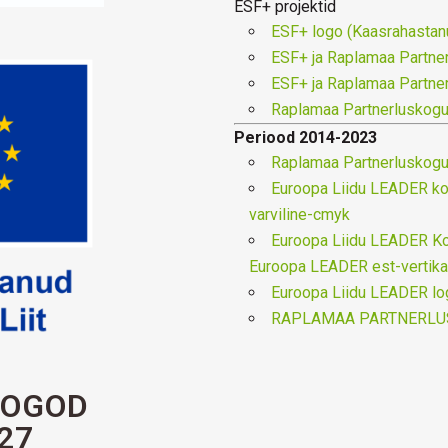
ESF+ projektid
ESF+ logo (Kaasrahastanu
ESF+ ja Raplamaa Partner
ESF+ ja Raplamaa Partner
Raplamaa Partnerluskogu
Periood 2014-2023
Raplamaa Partnerluskogu
Euroopa Liidu LEADER kol
varviline-cmyk
Euroopa Liidu LEADER Kol
Euroopa LEADER est-vertikaa
Euroopa Liidu LEADER log
RAPLAMAA PARTNERLU
LOGOD
27