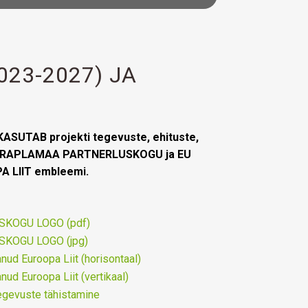
023-2027) JA
UTAB projekti tegevuste, ehituste,
el RAPLAMAA PARTNERLUSKOGU ja EU
LIIT embleemi.
KOGU LOGO (pdf)
KOGU LOGO (jpg)
d Euroopa Liit (horisontaal)
d Euroopa Liit (vertikaal)
egevuste tähistamine