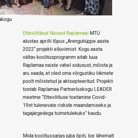
rakogu
Ettevõtlikud Naised Raplamaal
MTÜ
alustas aprilli lõpus „Arenguhüppe aasta
2022“ projekti elluviimist. Kogu aasta
vältav koolitusprogramm aitab luua
Raplamaa naiste vahel sidusust, mõista ja
aru saada, et oled oma võrgustiku liikmete
poolt mõistetud ja aktsepteeritud. Projekti
toetab Raplamaa Partnerluskogu LEADER
meetme “Ettevõtluse toetamine Covid-
19st tulenevate riskide maandamiseks ja
tagajärgedega toimetulekuks” kaudu.
Mida koolitussarjas juba õpiti, loe lähemalt