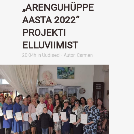
„ARENGUHÜPPE
AASTA 2022“
PROJEKTI
ELLUVIIMIST
20:04h
in
Uudised
- Autor:
Carmen