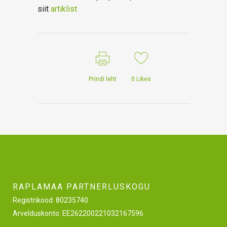
siit
artiklist
Prindi leht
0
Likes
RAPLAMAA PARTNERLUSKOGU
Registrikood: 80235740
Arvelduskonto: EE262200221032167596