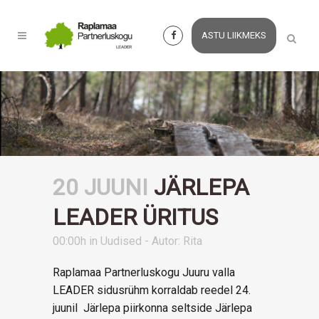
ASTU LIIKMEKS
20 JUUNI
JÄRLEPA
LEADER ÜRITUS
00:00h
in
Uudised
- Autor:
Rita
Raplamaa Partnerluskogu Juuru valla
LEADER sidusrühm korraldab reedel 24.
juunil Järlepa piirkonna seltside Järlepa