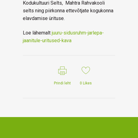
Kodukultuuri Selts, Mahtra Rahvakooli
selts ning piirkonna ettevõtjate kogukonna
elavdamise ürituse.
Loe lähemalt
juuru-sidusruhm-jarlepa-
jaanitule-uritused-kava
Prindi leht
0
Likes