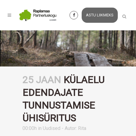
ASTU LIIKMEKS
25 JAAN
KÜLAELU
EDENDAJATE
TUNNUSTAMISE
ÜHISÜRITUS
00:00h
in
Uudised
- Autor:
Rita