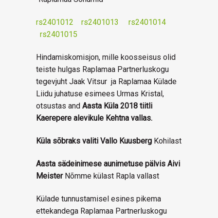
rs2401012
rs2401013
rs2401014
rs2401015
Hindamiskomisjon, mille koosseisus olid
teiste hulgas Raplamaa Partnerluskogu
tegevjuht Jaak Vitsur ja Raplamaa Külade
Liidu juhatuse esimees Urmas Kristal,
otsustas and
Aasta Küla 2018 tiitli
Kaerepere alevikule Kehtna vallas.
Küla sõbraks valiti Vallo Kuusberg
Kohilast
Aasta sädeinimese aunimetuse pälvis Aivi
Meister
Nõmme külast Rapla vallast
Külade tunnustamisel esines pikema
ettekandega Raplamaa Partnerluskogu