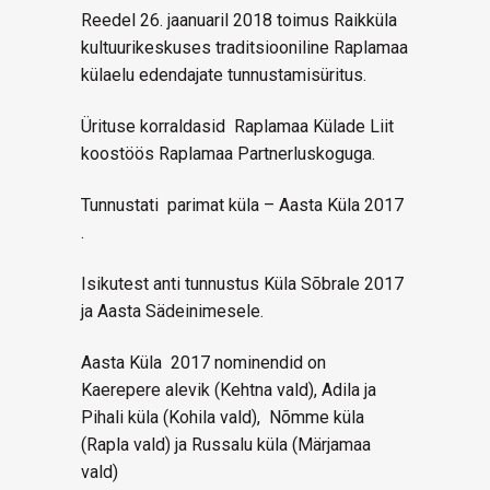
Reedel 26. jaanuaril 2018 toimus Raikküla
kultuurikeskuses traditsiooniline Raplamaa
külaelu edendajate tunnustamisüritus.
Ürituse korraldasid Raplamaa Külade Liit
koostöös Raplamaa Partnerluskoguga.
Tunnustati parimat küla – Aasta Küla 2017
.
Isikutest anti tunnustus Küla Sõbrale 2017
ja Aasta Sädeinimesele.
Aasta Küla 2017 nominendid on
Kaerepere alevik (Kehtna vald), Adila ja
Pihali küla (Kohila vald), Nõmme küla
(Rapla vald) ja Russalu küla (Märjamaa
vald)