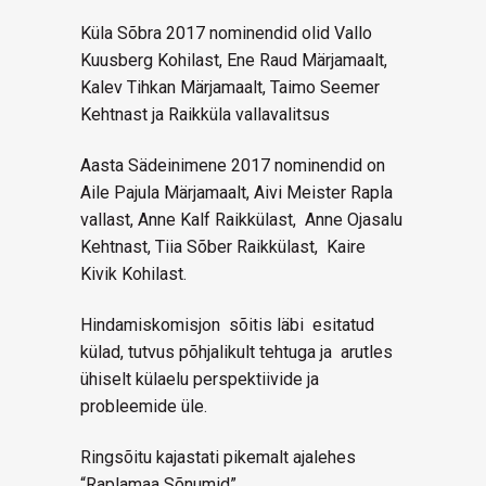
Küla Sõbra 2017 nominendid olid Vallo
Kuusberg Kohilast, Ene Raud Märjamaalt,
Kalev Tihkan Märjamaalt, Taimo Seemer
Kehtnast ja Raikküla vallavalitsus
Aasta Sädeinimene 2017 nominendid on
Aile Pajula Märjamaalt, Aivi Meister Rapla
vallast, Anne Kalf Raikkülast, Anne Ojasalu
Kehtnast, Tiia Sõber Raikkülast, Kaire
Kivik Kohilast.
Hindamiskomisjon sõitis läbi esitatud
külad, tutvus põhjalikult tehtuga ja arutles
ühiselt külaelu perspektiivide ja
probleemide üle.
Ringsõitu kajastati pikemalt ajalehes
“Raplamaa Sõnumid”