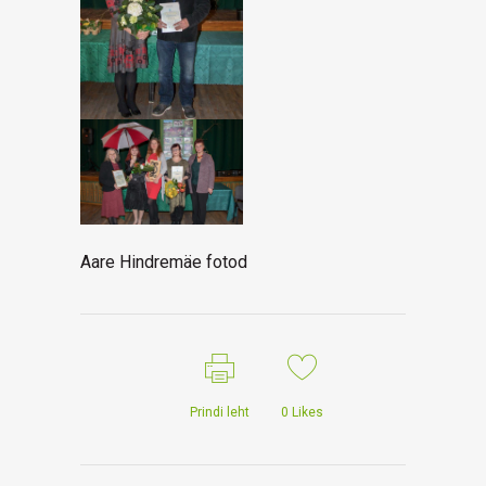
Aare Hindremäe fotod
Prindi leht
0
Likes