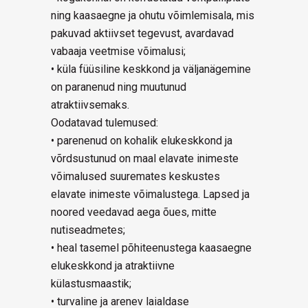
ning kaasaegne ja ohutu võimlemisala, mis
pakuvad aktiivset tegevust, avardavad
vabaaja veetmise võimalusi;
• küla füüsiline keskkond ja väljanägemine
on paranenud ning muutunud
atraktiivsemaks.
Oodatavad tulemused:
• parenenud on kohalik elukeskkond ja
võrdsustunud on maal elavate inimeste
võimalused suuremates keskustes
elavate inimeste võimalustega. Lapsed ja
noored veedavad aega õues, mitte
nutiseadmetes;
• heal tasemel põhiteenustega kaasaegne
elukeskkond ja atraktiivne
külastusmaastik;
• turvaline ja arenev laialdase