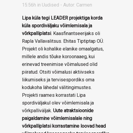
15:56h
in
Uudised
- Autor:
Carmen
Lipa küla tegi LEADER projektiga korda
küla spordiväljaku võimlemisala ja
võrkpalliplatsi
. Kaasfinantseerijaks oli
Rapla Vallavalitsus. Ehitas Tiptiptap OÜ.
Projekt oli kohalike elanike omaalgatus,
millele andis tõuke koroonaaeg, kui
erinevad treenimise võimalused olid
piiratud. Otsiti võimalusi aktiivseks
liikumiseks ja tervisespordiks oma
kodukoha lähedal välitingimustes.
Projekti raames korrastati Lipa
spordiväljakul olev võimlemisala ja
võrkpalliväljak.
Uute atraktsioonide
paigaldamine võimlemisalale ning
võrkpalliplatsi korrastamine loovad head