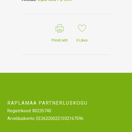
Prindi leht
0
Likes
RAPLAMAA PARTNERLUSKOGU
Registrikood: 80235740
Arvelduskonto: EE262200221032167596