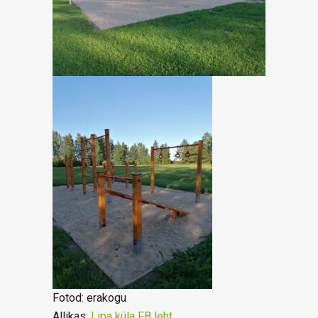
Fotod: erakogu
Allikas:
Lipa küla FB leht