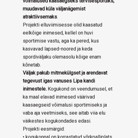
võimalused kaasaegseks tervisespordiks,
muudavad küla väljanägemist
atraktiivsemaks
.
Projekti elluviimisesse olid kaasatud
eelkõige inimesed, kellel on huvi
sportimise vastu, aga ka pered, kus
kasvavad lapsed-noored ja keda
spordiväljaku olemasolu kõige enam
kõnetab.
Väljak pakub mitmekülgset ja arendavat
tegevust igas vanuses Lipa kandi
inimestele.
Kogukond on veendumusel, et
ka maal elavad inimesed väärivad
kaasaegseid võimalusi sportimiseks ja
vaba aja veetmiseks, see aitab viia elu
väikestes kogukondades edasi.
Projekti eesmärgid:
• kogukonnal on korrastatud võrkpalliplats