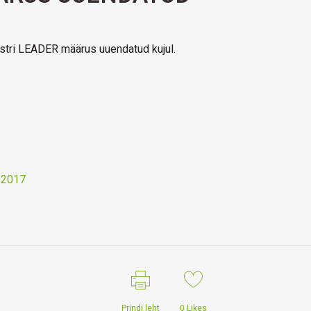
stri LEADER määrus uuendatud kujul.
 2017
Prindi leht
0
Likes