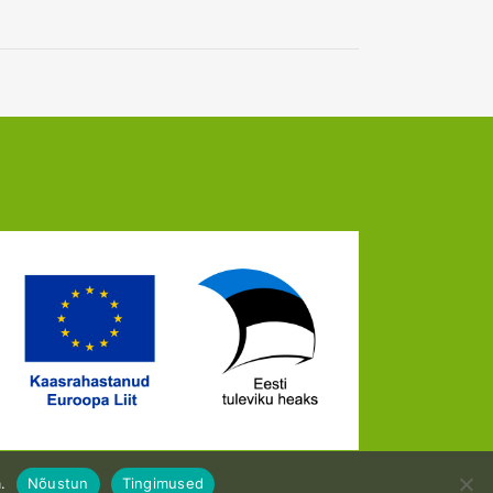
.
Nõustun
Tingimused