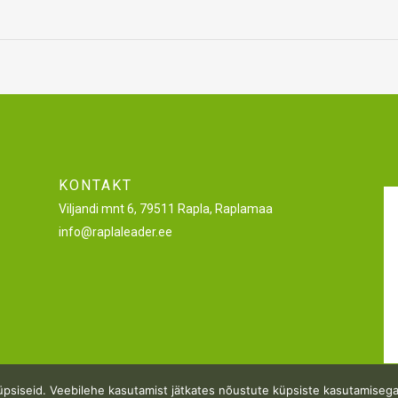
KONTAKT
Viljandi mnt 6, 79511 Rapla, Raplamaa
info@raplaleader.ee
küpsiseid. Veebilehe kasutamist jätkates nõustute küpsiste kasutamisega