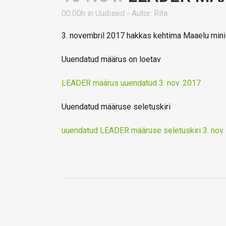
00:00h
in
Uudised
- Autor:
Rita
3. novembril 2017 hakkas kehtima Maaelu mini
Uuendatud määrus on loetav
LEADER määrus uuendatud 3. nov. 2017
Uuendatud määruse seletuskiri
uuendatud LEADER määruse seletuskiri 3. nov.