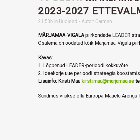
2023-2027 ETTEVAL
21:53h
in
Uudised
- Autor:
Carmen
MÄRJAMAA-VIGALA
piirkondade LEADER stra
Osalema on oodatud kõik Märjamaa-Vigala piir
Kavas:
1. Lõppenud LEADER-perioodi kokkuvõte
2. Ideekorje uue perioodi strateegia koostami
Lisainfo: Kirsti Mau
kirsti.mau@marjamaa.ee
te
Sündmus viiakse ellu Euroopa Maaelu Arengu P