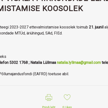
MISTAMISE KOOSOLEK
teegi 2023-2027 ettevalmistamise koosolek toimub
21. juunil
al
kondade MTÜd, äriühingud, SAd, FIEd.
seks
lefon 5302 1768 ; Natalia Lüllmaa
natalia.lyllmaa@gmail.com
tel
õllumajandusfondi (EAFRD) toetuse abil.
Prindi leht
0
Likes