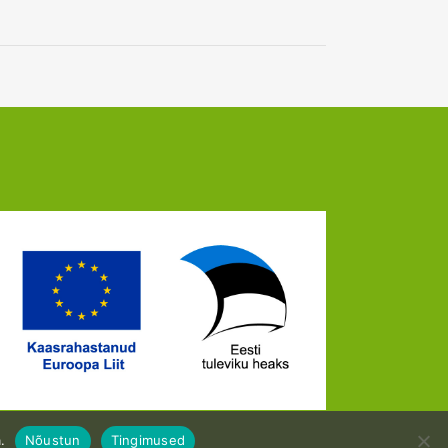
.
Nõustun
Tingimused