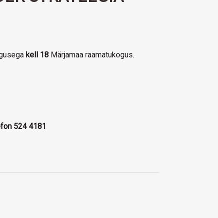
gusega
kell 18
Märjamaa raamatukogus.
efon 524 4181