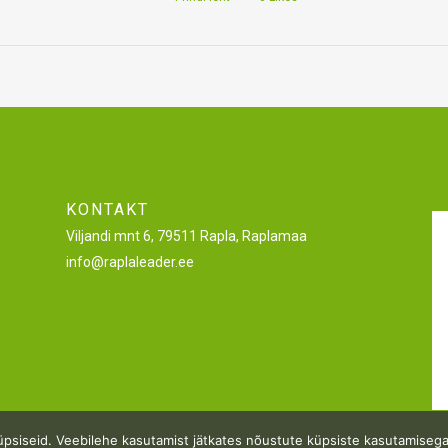
KONTAKT
Viljandi mnt 6, 79511 Rapla, Raplamaa
info@raplaleader.ee
küpsiseid. Veebilehe kasutamist jätkates nõustute küpsiste kasutamisega