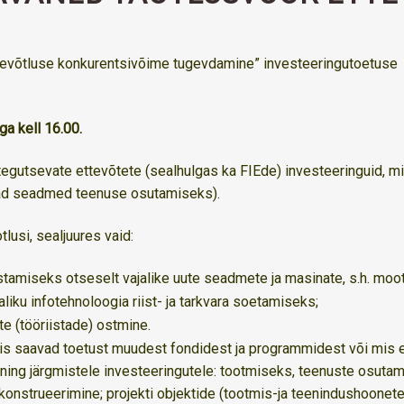
evõtluse konkurentsivõime tugevdamine” investeeringutoetuse
ga kell 16.00.
tegutsevate ettevõtete (sealhulgas ka FIEde) investeeringuid, 
avad seadmed teenuse osutamiseks).
lusi, sealjuures vaid:
tamiseks otseselt vajalike uute seadmete ja masinate, s.h. moo
aliku infotehnoloogia riist- ja tarkvara soetamiseks;
e (tööriistade) ostmine.
is saavad toetust muudest fondidest ja programmidest või mis ei
 ning järgmistele investeeringutele: tootmiseks, teenuste osuta
ekonstrueerimine; projekti objektide (tootmis-ja teenindushoonet