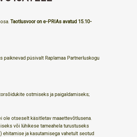
 osa.
Taotlusvoor on e-PRIAs avatud 15.10-
mis paiknevad püsivalt Raplamaa Partnerluskogu
torsõidukite ostmiseks ja paigaldamiseks;
 ole otseselt käsitletav maaettevõtlusena.
miseks või lühikese tarneahela turustuseks
e) ehitamise ja kasutamisega vahetult seotud