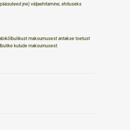
epääsuteed jne) väljaehitamine; ehituseks
i abikõlbulikust maksumusest antakse toetust
õlbulike kulude maksumusest.