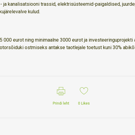
- ja kanalisatsiooni trassid, elektrisüsteemid-paigaldised, juurd
kujärelevalve kulud.
5 000 eurot ning minimaalne 3000 eurot ja investeeringuprojekt
torsõiduki ostmiseks antakse taotlejale toetust kuni 30% abik
Prindi leht
0
Likes