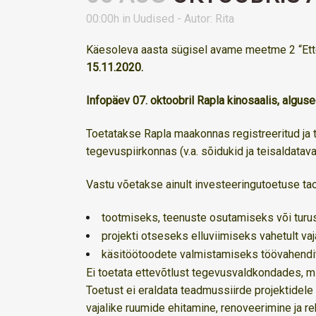
00:00h
in
Uudised
- Autor:
Rita
Käesoleva aasta sügisel avame meetme 2 “Ett
15.11.2020.
Infopäev 07. oktoobril Rapla kinosaalis, alguse
Toetatakse Rapla maakonnas registreeritud ja 
tegevuspiirkonnas (v.a. sõidukid ja teisaldat
Vastu võetakse ainult investeeringutoetuse taot
tootmiseks, teenuste osutamiseks või turus
projekti otseseks elluviimiseks vahetult vaj
käsitöötoodete valmistamiseks töövahendit
Ei toetata ettevõtlust tegevusvaldkondades, m
Toetust ei eraldata teadmussiirde projektidele
vajalike ruumide ehitamine, renoveerimine ja r