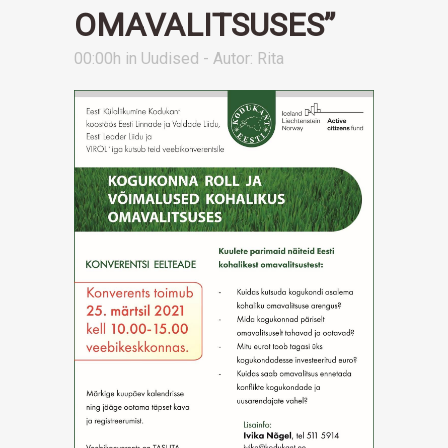
OMAVALITSUSES”
00:00h
in
Uudised
- Autor:
Rita