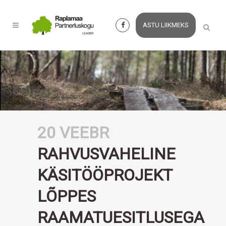
ASTU LIIKMEKS
20 VEEBR
RAHVUSVAHELINE
KÄSITÖÖPROJEKT
LÕPPES
RAAMATUESITLUSEGA