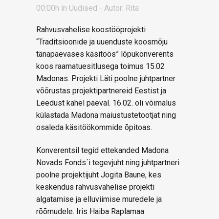
00:00h
in
Uudised
- Autor:
Rita
Rahvusvahelise koostööprojekti
“Traditsioonide ja uuenduste koosmõju
tänapäevases käsitöös” lõpukonverents
koos raamatuesitlusega toimus 15.02
Madonas. Projekti Läti poolne juhtpartner
võõrustas projektipartnereid Eestist ja
Leedust kahel päeval. 16.02. oli võimalus
külastada Madona maiustustetootjat ning
osaleda käsitöökommide õpitoas.
Konverentsil tegid ettekanded Madona
Novads Fonds´i tegevjuht ning juhtpartneri
poolne projektijuht Jogita Baune, kes
keskendus rahvusvahelise projekti
algatamise ja elluviimise muredele ja
rõõmudele. Iris Haiba Raplamaa