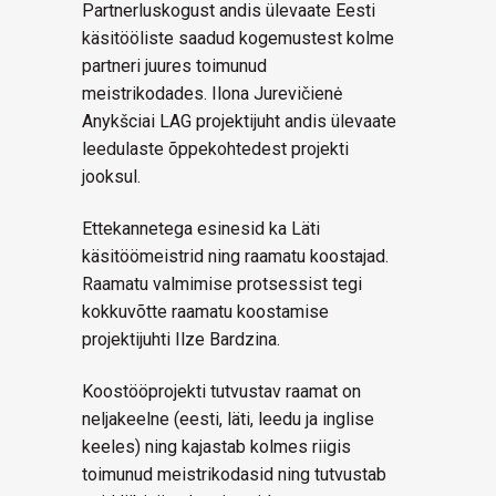
Partnerluskogust andis ülevaate Eesti
käsitööliste saadud kogemustest kolme
partneri juures toimunud
meistrikodades. Ilona Jurevičienė
Anykšciai LAG projektijuht andis ülevaate
leedulaste õppekohtedest projekti
jooksul.
Ettekannetega esinesid ka Läti
käsitöömeistrid ning raamatu koostajad.
Raamatu valmimise protsessist tegi
kokkuvõtte raamatu koostamise
projektijuhti Ilze Bardzina.
Koostööprojekti tutvustav raamat on
neljakeelne (eesti, läti, leedu ja inglise
keeles) ning kajastab kolmes riigis
toimunud meistrikodasid ning tutvustab