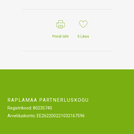
Prindi leht
0
Likes
RAPLAMAA PARTNERLUSKOGU
Registrikood: 80235740
Arvelduskonto: EE262200221032167596