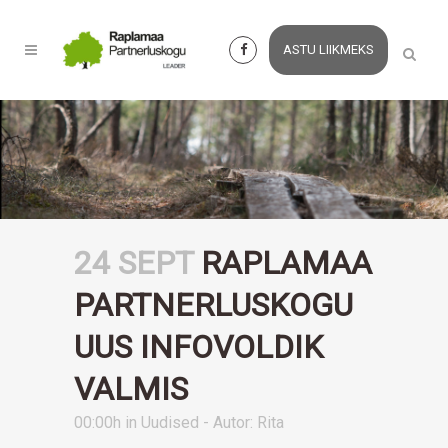
ASTU LIIKMEKS
24 SEPT
RAPLAMAA
PARTNERLUSKOGU
UUS INFOVOLDIK
VALMIS
00:00h
in
Uudised
- Autor:
Rita