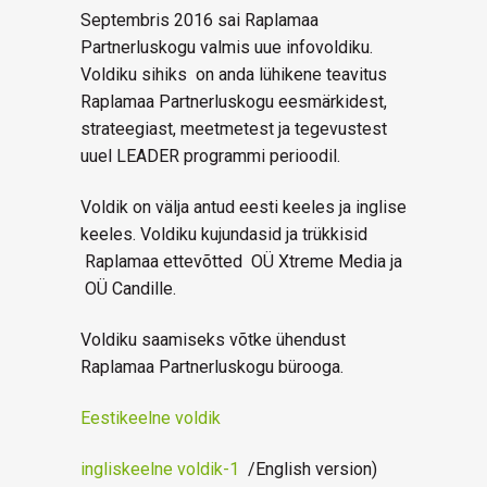
Septembris 2016 sai Raplamaa
Partnerluskogu valmis uue infovoldiku.
Voldiku sihiks on anda lühikene teavitus
Raplamaa Partnerluskogu eesmärkidest,
strateegiast, meetmetest ja tegevustest
uuel LEADER programmi perioodil.
Voldik on välja antud eesti keeles ja inglise
keeles. Voldiku kujundasid ja trükkisid
Raplamaa ettevõtted OÜ Xtreme Media ja
OÜ Candille.
Voldiku saamiseks võtke ühendust
Raplamaa Partnerluskogu bürooga.
Eestikeelne voldik
ingliskeelne voldik-1
/English version)