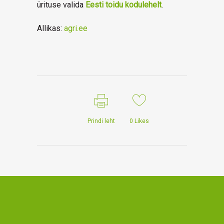
ürituse valida
Eesti toidu kodulehelt
.
Allikas:
agri.ee
Prindi leht
0
Likes