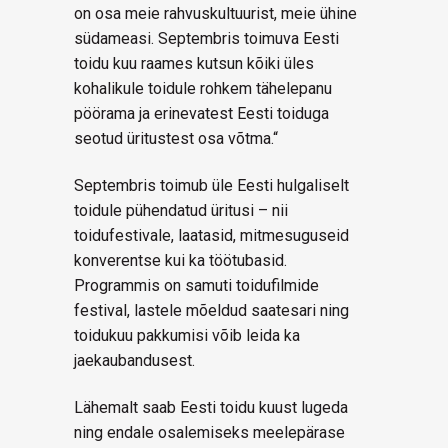
on osa meie rahvuskultuurist, meie ühine
südameasi. Septembris toimuva Eesti
toidu kuu raames kutsun kõiki üles
kohalikule toidule rohkem tähelepanu
pöörama ja erinevatest Eesti toiduga
seotud üritustest osa võtma.“
Septembris toimub üle Eesti hulgaliselt
toidule pühendatud üritusi – nii
toidufestivale, laatasid, mitmesuguseid
konverentse kui ka töötubasid.
Programmis on samuti toidufilmide
festival, lastele mõeldud saatesari ning
toidukuu pakkumisi võib leida ka
jaekaubandusest.
Lähemalt saab Eesti toidu kuust lugeda
ning endale osalemiseks meelepärase