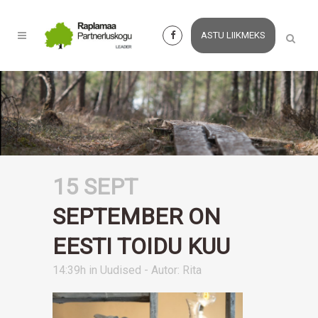
ASTU LIIKMEKS
15 SEPT
SEPTEMBER ON
EESTI TOIDU KUU
14:39h
in
Uudised
- Autor:
Rita