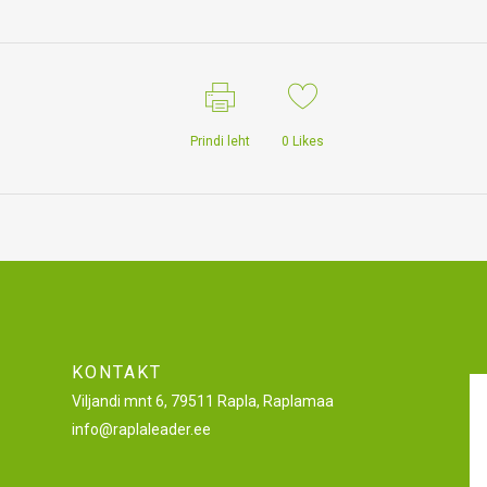
Prindi leht
0
Likes
KONTAKT
Viljandi mnt 6, 79511 Rapla, Raplamaa
info@raplaleader.ee