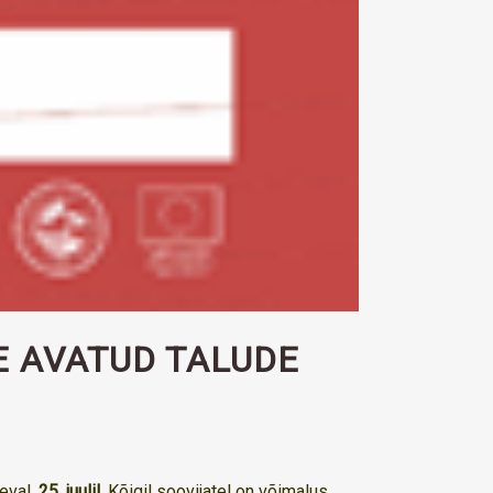
E AVATUD TALUDE
eval,
25. juulil.
Kõigil soovijatel on võimalus