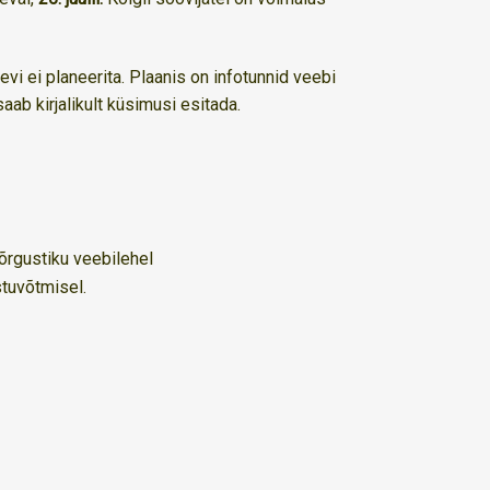
evi ei planeerita. Plaanis on infotunnid veebi
ab kirjalikult küsimusi esitada.
õrgustiku veebilehel
stuvõtmisel.