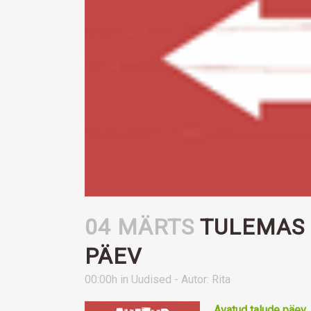
04 MÄRTS
TULEMAS 
PÄEV
00:00h
in
Uudised
- Autor:
Rita
Avatud talude päev