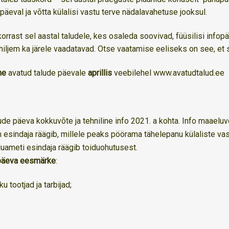
 päeval ja võtta külalisi vastu terve nädalavahetuse jooksul.
orrast sel aastal taludele, kes osaleda soovivad, füüsilisi infopä
iljem ka järele vaadatavad. Otse vaatamise eeliseks on see, et sa
ne
avatud talude päevale
aprillis
veebilehel
www.avatudtalud.ee
de päeva kokkuvõte ja tehniline info 2021. a kohta.
Info maaeluv
esindaja räägib, millele peaks pöörama tähelepanu külaliste va
uameti esindaja räägib toiduohutusest.
 päeva eesmärke
:
u tootjad ja tarbijad;