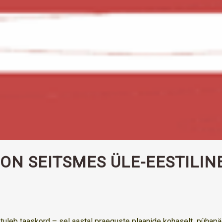
ON SEITSMES ÜLE-EESTILIN
tuleb taaskord – sel aastal praeguste plaanide kohaselt pühapä