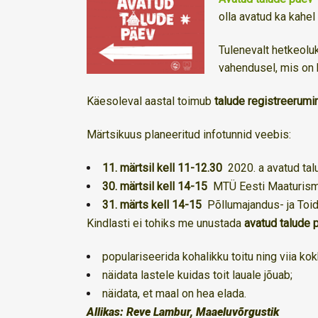
olla avatud ka kahel
Tulenevalt hetkeoluk
vahendusel, mis on h
Käesoleval aastal toimub
talude registreerumi
Märtsikuus planeeritud infotunnid veebis:
11. märtsil kell 11-12.30
2020. a avatud talu
30. märtsil kell 14-15
MTÜ Eesti Maaturism 
31. märts kell 14-15
Põllumajandus- ja Toid
Kindlasti ei tohiks me unustada
avatud talude
populariseerida kohalikku toitu ning viia kokk
näidata lastele kuidas toit lauale jõuab;
näidata, et maal on hea elada.
Allikas:
Reve Lambur, Maaeluvõrgustik