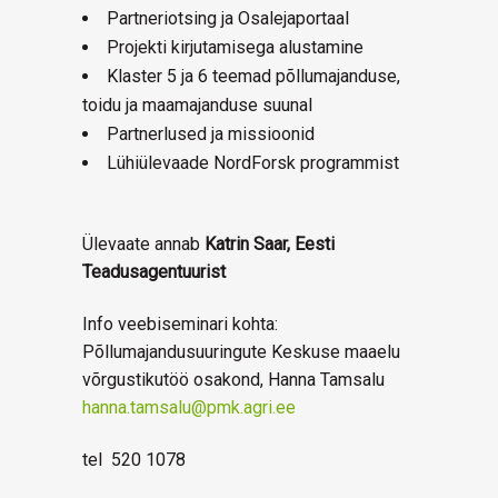
Partneriotsing ja Osalejaportaal
Projekti kirjutamisega alustamine
Klaster 5 ja 6 teemad põllumajanduse,
toidu ja maamajanduse suunal
Partnerlused ja missioonid
Lühiülevaade NordForsk programmist
Ülevaate annab
Katrin Saar,
Eesti
Teadusagentuurist
Info veebiseminari kohta:
Põllumajandusuuringute Keskuse maaelu
võrgustikutöö osakond, Hanna Tamsalu
hanna.tamsalu@pmk.agri.ee
tel 520 1078