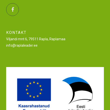
KONTAKT
Viljandi mnt 6, 79511 Rapla, Raplamaa
info@raplaleader.ee