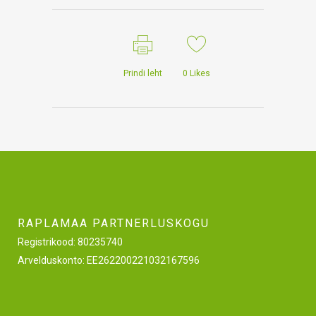
Prindi leht
0
Likes
RAPLAMAA PARTNERLUSKOGU
Registrikood: 80235740
Arvelduskonto: EE262200221032167596