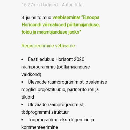
16:27h
in
Uudised
- Autor:
Rita
8. juunil toimub
veebiseminar “Euroopa
Horisondi võimalused põllumajanduse,
toidu ja maamajanduse jaoks”
Registreerimine vebinarile
Eesti edukus Horisont 2020
raamprogrammis (põllumajanduse
valdkond)
Ülevaade raamprogrammist, osalemise
reeglid, projektitüübid, partnerite roll ja
tüübid
Ülevaade raamprogrammist,
tööprogrammi struktuur
Tööprogrammi teksti lugemine ja
kommenteerimine