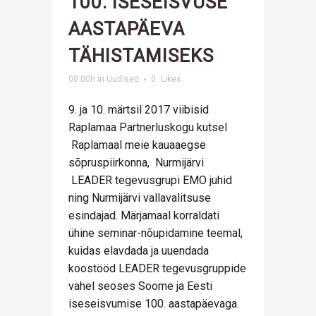
100. ISESEISVUSE
AASTAPÄEVA
TÄHISTAMISEKS
00:00h
in
Uudised
0
Likes
9. ja 10. märtsil 2017 viibisid
Raplamaa Partnerluskogu kutsel
Raplamaal meie kauaaegse
sõpruspiirkonna, Nurmijärvi
LEADER tegevusgrupi EMO juhid
ning Nurmijärvi vallavalitsuse
esindajad. Märjamaal korraldati
ühine seminar-nõupidamine teemal,
kuidas elavdada ja uuendada
koostööd LEADER tegevusgruppide
vahel seoses Soome ja Eesti
iseseisvumise 100. aastapäevaga.