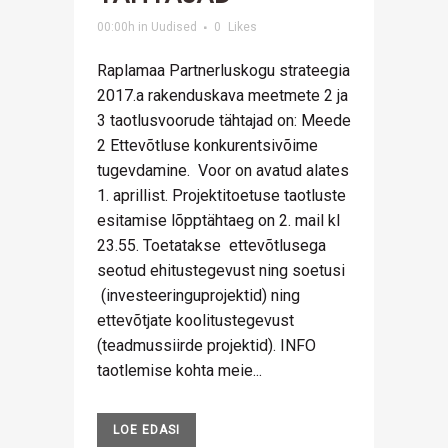
00:00h
in
Uudised
0
Likes
Raplamaa Partnerluskogu strateegia
2017.a rakenduskava meetmete 2 ja
3 taotlusvoorude tähtajad on: Meede
2 Ettevõtluse konkurentsivõime
tugevdamine. Voor on avatud alates
1. aprillist. Projektitoetuse taotluste
esitamise lõpptähtaeg on 2. mail kl
23.55. Toetatakse ettevõtlusega
seotud ehitustegevust ning soetusi
(investeeringuprojektid) ning
ettevõtjate koolitustegevust
(teadmussiirde projektid). INFO
taotlemise kohta meie...
LOE EDASI