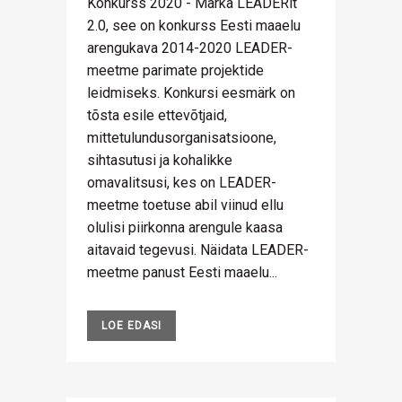
Konkurss 2020 - Märka LEADERit
2.0, see on konkurss Eesti maaelu
arengukava 2014-2020 LEADER-
meetme parimate projektide
leidmiseks. Konkursi eesmärk on
tõsta esile ettevõtjaid,
mittetulundusorganisatsioone,
sihtasutusi ja kohalikke
omavalitsusi, kes on LEADER-
meetme toetuse abil viinud ellu
olulisi piirkonna arengule kaasa
aitavaid tegevusi. Näidata LEADER-
meetme panust Eesti maaelu...
LOE EDASI