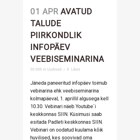
01 APR
AVATUD
TALUDE
PIIRKONDLIK
INFOPÄEV
VEEBISEMINARINA
00:00h
in
Uudised
0
Likes
Jäneda paneeritud infopäev toimub
vebinarina ehk veebiseminarina
kolmapäeval, 1. aprillil algusega kell
10.30. Vebinari näeb Youtube´i
keskkonnas SIIN. Küsimusi saab
esitada Padleti keskkonnas SIIN.
Vebinari on oodatud kuulama kõik
huvilised, kes soovivad oma