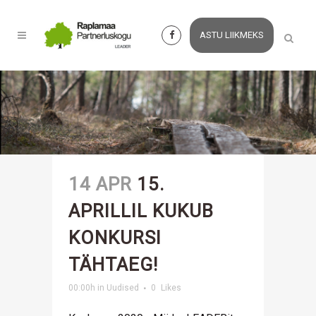
ASTU LIIKMEKS
14 APR
15.
APRILLIL KUKUB
KONKURSI
TÄHTAEG!
00:00h
in
Uudised
0
Likes