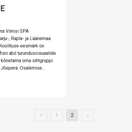
LE
inna Viimsi SPA
rju-, Rapla- ja Läänemaa
. Koolituse eesmärk on
foni abil turundusvisuaalide
l kõnetama oma sihtgruppi.
 Jõepera. Osalemise...
1
2