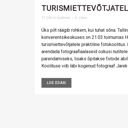
TURISMIETTEVÕTJATE
17:26h
in
Uudised
0
Likes
Üks pilt räägib rohkem, kui tuhat sõna. Tall
konverentsikeskuses on 21.03 toimumas Ha
turismiettevõtjatele praktiline fotokoolitus
arendada fotograafiaalaseid oskusi nutitele
parendamiseks, lisaks õpitakse fotode abi
Koolituse viib läbi kogenud fotograaf Jarek
LOE EDASI