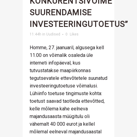
KONKURENTSIVÕIME
SUURENDAMISE
INVESTEERINGUTOETUS”
11:44h
in
Uudised
0
Likes
Homme, 27. jaanuaril, algusega kell
11.00 on võimalik osaleda üle
interneti infopäeval, kus
tutvustatakse maapiirkonnas
tegutsevatele ettevõtetele suunatud
investeeringutoetuse võimalusi.
Lühiinfo toetuse tingimuste kohta:
toetust saavad taotleda ettevõtted,
kelle mõlema kahe eelneva
majandusaasta müügitulu oli
vähemalt 40 000 eurot ja kellel
mõlemal eelneval majandusaastal