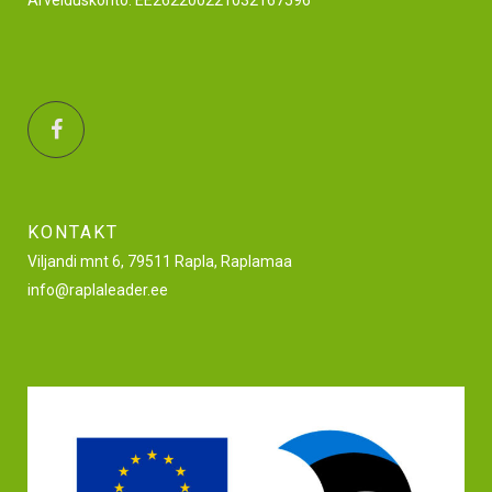
Arvelduskonto: EE262200221032167596
KONTAKT
Viljandi mnt 6, 79511 Rapla, Raplamaa
info@raplaleader.ee