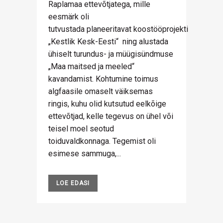
Raplamaa ettevõtjatega, mille
eesmärk oli
tutvustada planeeritavat koostööprojekti
„Kestlik Kesk-Eesti“ ning alustada
ühiselt turundus- ja müügisündmuse
„Maa maitsed ja meeled“
kavandamist. Kohtumine toimus
algfaasile omaselt väiksemas
ringis, kuhu olid kutsutud eelkõige
ettevõtjad, kelle tegevus on ühel või
teisel moel seotud
toiduvaldkonnaga. Tegemist oli
esimese sammuga,...
LOE EDASI