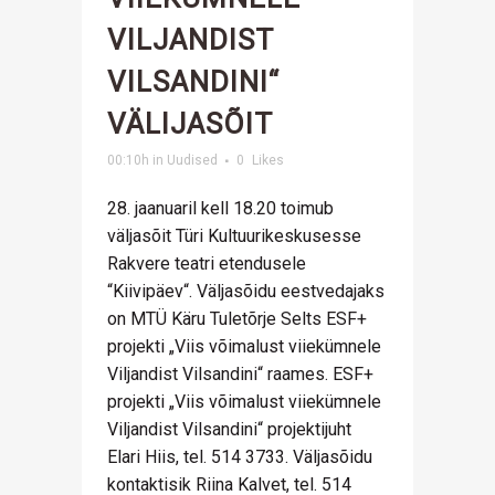
VILJANDIST
VILSANDINI“
VÄLIJASÕIT
00:10h
in
Uudised
0
Likes
28. jaanuaril kell 18.20 toimub
väljasõit Türi Kultuurikeskusesse
Rakvere teatri etendusele
“Kiivipäev“. Väljasõidu eestvedajaks
on MTÜ Käru Tuletõrje Selts ESF+
projekti „Viis võimalust viiekümnele
Viljandist Vilsandini“ raames. ESF+
projekti „Viis võimalust viiekümnele
Viljandist Vilsandini“ projektijuht
Elari Hiis, tel. 514 3733. Väljasõidu
kontaktisik Riina Kalvet, tel. 514