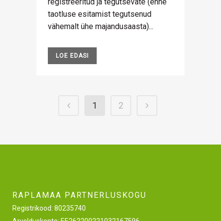
registreeritud ja tegutsevate (enne
taotluse esitamist tegutsenud
vähemalt ühe majandusaasta)...
LOE EDASI
1
2
RAPLAMAA PARTNERLUSKOGU
Registrikood: 80235740