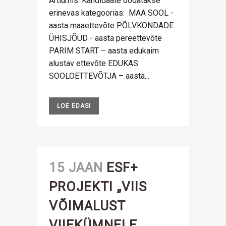
Artiumis. Kandidaate oodatakse
erinevas kategoorias: MAA SOOL -
aasta maaettevõte PÕLVKONDADE
ÜHISJÕUD - aasta pereettevõte
PARIM START – aasta edukaim
alustav ettevõte EDUKAS
SOOLOETTEVÕTJA – aasta...
LOE EDASI
15 JAAN
ESF+
PROJEKTI „VIIS
VÕIMALUST
VIIEKÜMNELE