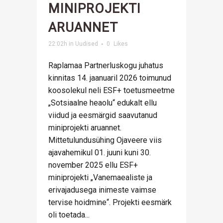
MINIPROJEKTI
ARUANNET
22:02h
in
Uudised
0
Likes
Raplamaa Partnerluskogu juhatus
kinnitas 14. jaanuaril 2026 toimunud
koosolekul neli ESF+ toetusmeetme
„Sotsiaalne heaolu“ edukalt ellu
viidud ja eesmärgid saavutanud
miniprojekti aruannet.
Mittetulundusühing Ojaveere viis
ajavahemikul 01. juuni kuni 30.
november 2025 ellu ESF+
miniprojekti „Vanemaealiste ja
erivajadusega inimeste vaimse
tervise hoidmine“. Projekti eesmärk
oli toetada...