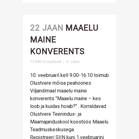
22 JAAN
MAAELU
MAINE
KONVERENTS
13:58h
in
Uudised
0
Likes
10. veebruaril kell 9.00-16.10 toimub
Olustvere mõisa peahoones
Viljandimaal maaelu maine
konverents "Maaelu maine – kes
loob ja kuidas hoiab?" . Korraldavad
Olustvere Teenindus- ja
Maamajanduskool koostöös Maaelu
Teadmuskeskusega.
Registreeri SIIN kuni 1.veebruarini