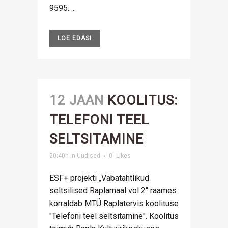
9595. ...
LOE EDASI
12 JAAN
KOOLITUS:
TELEFONI TEEL
SELTSITAMINE
20:40h
in
Uudised
0
Likes
ESF+ projekti „Vabatahtlikud
seltsilised Raplamaal vol 2“ raames
korraldab MTÜ Raplatervis koolituse
"Telefoni teel seltsitamine". Koolitus