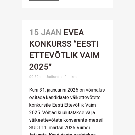
15 JAAN
EVEA
KONKURSS “EESTI
ETTEVÕTLIK VAIM
2025”
00:39h
in
Uudised
0
Likes
Kuni 31. jaanuarini 2026 on võimalus
esitada kandidaate väikettevõtete
konkursile Eesti Ettevõtlik Vaim
2025. Võitjad kuulutatakse välja
väikeettevõtete konverents-messil
SÜDI 11. märtsil 2026 Viimsi