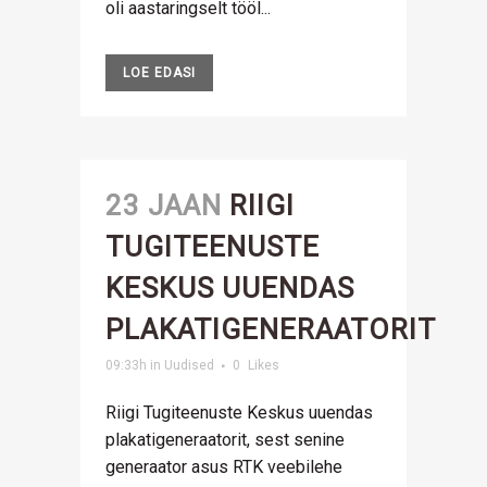
oli aastaringselt tööl...
LOE EDASI
23 JAAN
RIIGI
TUGITEENUSTE
KESKUS UUENDAS
PLAKATIGENERAATORIT
09:33h
in
Uudised
0
Likes
Riigi Tugiteenuste Keskus uuendas
plakatigeneraatorit, sest senine
generaator asus RTK veebilehe