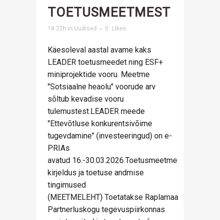
TOETUSMEETMEST
18:22h
in
Uudised
0
Likes
Käesoleval aastal avame kaks
LEADER toetusmeedet ning ESF+
miniprojektide vooru. Meetme
"Sotsiaalne heaolu" voorude arv
sõltub kevadise vooru
tulemustest.LEADER meede
"Ettevõtluse konkurentsivõime
tugevdamine" (investeeringud) on e-
PRIAs
avatud 16.-30.03.2026.Toetusmeetme
kirjeldus ja toetuse andmise
tingimused
(MEETMELEHT) Toetatakse Raplamaa
Partnerluskogu tegevuspiirkonnas