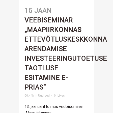
15 JAAN
VEEBISEMINAR
„MAAPIIRKONNAS
ETTEVÕTLUSKESKKONNA
ARENDAMISE
INVESTEERINGUTOETUSE
TAOTLUSE
ESITAMINE E-
PRIAS“
00:44h
in
Uudised
0
Likes
13. jaanuaril toimus veebiseminar
„Maapiirkonnas