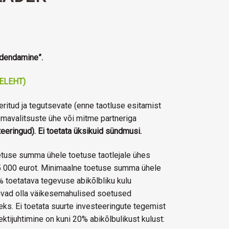
edendamine”.
MELEHT)
itud ja tegutsevate (enne taotluse esitamist
mavalitsuste ühe või mitme partneriga
eringud). Ei toetata üksikuid sündmusi.
tuse summa ühele toetuse taotlejale ühes
15 000 eurot. Minimaalne toetuse summa ühele
% toetatava tegevuse abikõlbliku kulu
ivad olla väikesemahulised soetused
ks. Ei toetata suurte investeeringute tegemist
ktijuhtimine on kuni 20% abikõlbulikust kulust: