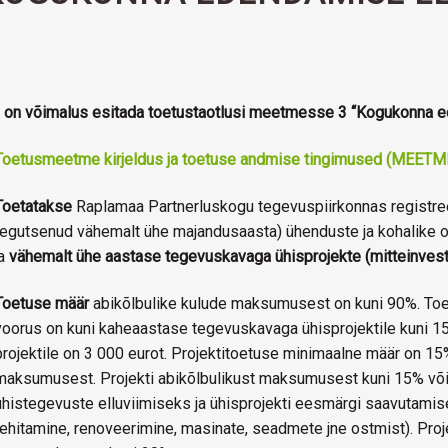
9) on võimalus esitada toetustaotlusi meetmesse 3 “Kogukonna 
Toetusmeetme kirjeldus ja toetuse andmise tingimused (MEET
Toetatakse
Raplamaa Partnerluskogu tegevuspiirkonnas registreer
tegutsenud vähemalt ühe majandusaasta) ühenduste ja kohalike o
ja
vähemalt ühe aastase tegevuskavaga ühisprojekte (mitteinveste
Toetuse määr
abikõlbulike kulude maksumusest on kuni 90%. Toe
voorus on kuni kaheaastase tegevuskavaga ühisprojektile kuni 
projektile on 3 000 eurot. Projektitoetuse minimaalne määr on 15
maksumusest. Projekti abikõlbulikust maksumusest kuni 15% võ
ühistegevuste elluviimiseks ja ühisprojekti eesmärgi saavutamise
(ehitamine, renoveerimine, masinate, seadmete jne ostmist). Proje