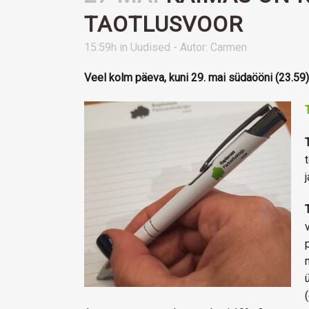
TAOTLUSVOOR
15:59h
in
Uudised
- Autor:
Carmen
Veel kolm päeva, kuni 29. mai südaööni (23.5