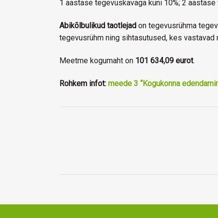
1 aastase tegevuskavaga kuni 10%; 2 aastase
Abikõlbulikud taotlejad
on tegevusrühma tegevus
tegevusrühm ning sihtasutused, kes vastavad
Meetme kogumaht on
101 634,09 eurot
.
Rohkem infot:
meede 3 “Kogukonna edendami