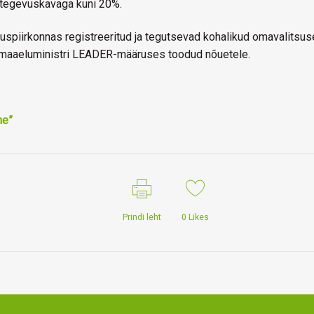
 tegevuskavaga kuni 20%.
piirkonnas registreeritud ja tegutsevad kohalikud omavalitsuse
 maaeluministri LEADER-määruses toodud nõuetele.
ne”
Prindi leht
0
Likes