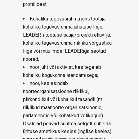
profiilidest:
Kohaliku tegevusrühma juht/töötaja,
kohaliku tegevusrühma juhatuse liige,
LEADER-i toetuse saaja/projekti elluviija,
kohaliku tegevusrühma riikliku võrgustiku
liige või muul moel LEADERiga seotud
noored;
noor juht või aktivist, kes tegeleb
kohaliku kogukonna arendamisega;
noor, kes esindab
noorteorganisatsioone riiklikul,
piirkondlikul või kohalikul tasandil (nt
riiklikud maanoorte organisatsioonid,
parlamendid või kohalikud volikogud).
Osalejad peavad suutma selgelt suhelda
ürituse ametlikus keeles (inglise keeles)