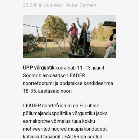
23:04h
in
Uudised
- Autor:
Carmen
ÜPP võrgustik
korraldab 11.-13. juunil
Soomes ainulaadse LEADER
noortefoorumi ja oodatakse kandideerima
18-35. aastaseid noori.
LEADER noortefoorum on ELi ühise
põllumajanduspoliitika võrgustiku jaoks
esmakordne võimalus tuua kokku
motiveeritud noored maapiirkondadest,
kohalikul tasandil LEADERiga seotud