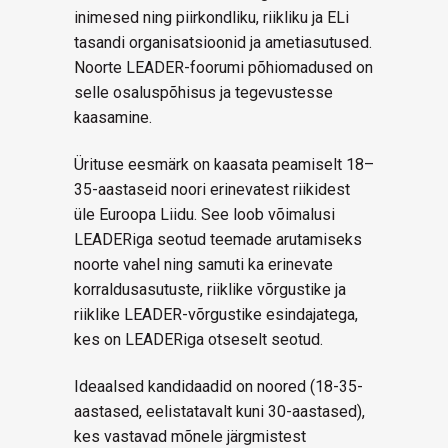
inimesed ning piirkondliku, riikliku ja ELi
tasandi organisatsioonid ja ametiasutused.
Noorte LEADER-foorumi põhiomadused on
selle osaluspõhisus ja tegevustesse
kaasamine.
Ürituse eesmärk on kaasata peamiselt 18–
35-aastaseid noori erinevatest riikidest
üle Euroopa Liidu. See loob võimalusi
LEADERiga seotud teemade arutamiseks
noorte vahel ning samuti ka erinevate
korraldusasutuste, riiklike võrgustike ja
riiklike LEADER-võrgustike esindajatega,
kes on LEADERiga otseselt seotud.
Ideaalsed kandidaadid on noored (18-35-
aastased, eelistatavalt kuni 30-aastased),
kes vastavad mõnele järgmistest