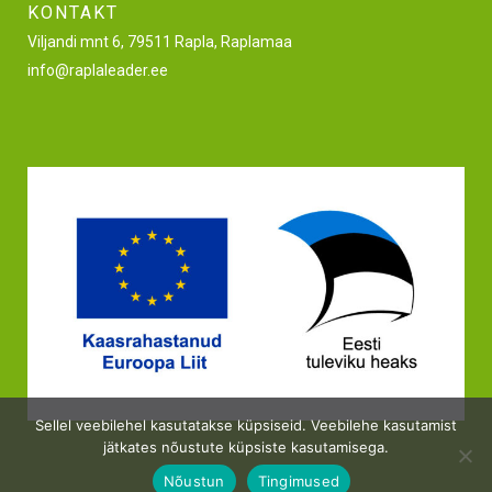
KONTAKT
Viljandi mnt 6, 79511 Rapla, Raplamaa
info@raplaleader.ee
Sellel veebilehel kasutatakse küpsiseid. Veebilehe kasutamist
jätkates nõustute küpsiste kasutamisega.
Nõustun
Tingimused