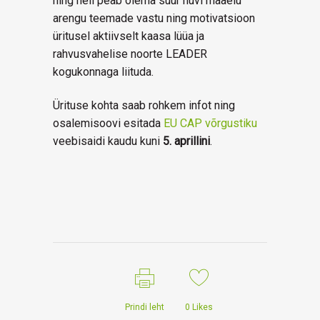
ning neil peab olema suur huvi maaelu
arengu teemade vastu ning motivatsioon
üritusel aktiivselt kaasa lüüa ja
rahvusvahelise noorte LEADER
kogukonnaga liituda.
Ürituse kohta saab rohkem infot ning
osalemisoovi esitada
EU CAP võrgustiku
veebisaidi kaudu kuni
5. aprillini
.
Prindi leht
0
Likes