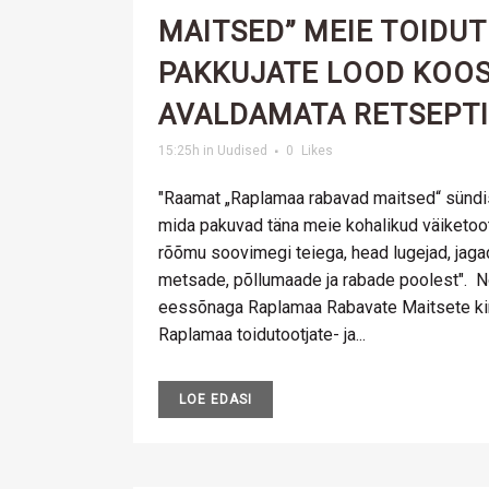
MAITSED” MEIE TOIDUT
PAKKUJATE LOOD KOOS
AVALDAMATA RETSEPT
15:25h
in
Uudised
0
Likes
"Raamat „Raplamaa rabavad maitsed“ sündis
mida pakuvad täna meie kohalikud väiketoot
rõõmu soovimegi teiega, head lugejad, jagad
metsade, põllumaade ja rabade poolest". 
eessõnaga Raplamaa Rabavate Maitsete kin
Raplamaa toidutootjate- ja...
LOE EDASI