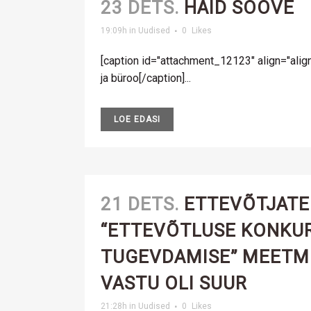
23 DETS.
HÄID SOOVE
19:09h
in
Uudised
0
Likes
[caption id="attachment_12123" align="alig
ja büroo[/caption]...
LOE EDASI
21 DETS.
ETTEVÕTJATE
“ETTEVÕTLUSE KONKU
TUGEVDAMISE” MEETM
VASTU OLI SUUR
21:28h
in
Uudised
0
Likes