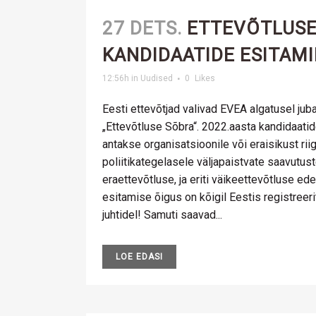
27 DETS.
ETTEVÕTLUSE
KANDIDAATIDE ESITAM
12:56h
in
Uudised
0
Likes
Eesti ettevõtjad valivad EVEA algatusel jub
„Ettevõtluse Sõbra“. 2022.aasta kandidaatid
antakse organisatsioonile või eraisikust riig
poliitikategelasele väljapaistvate saavutust
eraettevõtluse, ja eriti väikeettevõtluse e
esitamise õigus on kõigil Eestis registreeri
juhtidel! Samuti saavad...
LOE EDASI