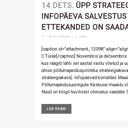
14 DETS.
ÜPP STRATEE
INFOPÄEVA SALVESTUS
ETTEKANDED ON SAAD
17:15h
in
Uudised
0
Likes
[caption id="attachment_12098" align="align
C.Tislar[/caption] Novembris ja detsembris
kus räägiti lahti sel aastal vastu võetud ja
ühise põllumajanduspoliitika strateegiaka
strateegiakava). Infopäevad korraldas Maa
Põllumajandusuuringute Keskuse maaelu võ
Nüüd on kõigil huvilistel võimalus vaadata 1
LOE EDASI