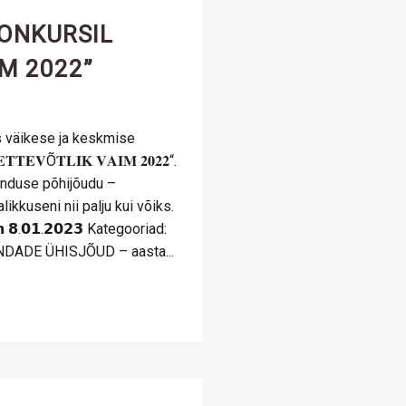
KONKURSIL
IM 2022”
 väikese ja keskmise
𝐓𝐄𝐕Õ𝐓𝐋𝐈𝐊 𝐕𝐀𝐈𝐌 𝟐𝟎𝟐𝟐“.
anduse põhijõudu –
likkuseni nii palju kui võiks.
 𝗼𝗻 𝟴.𝟬𝟭.𝟮𝟬𝟮𝟯 Kategooriad:
NDADE ÜHISJÕUD – aasta...