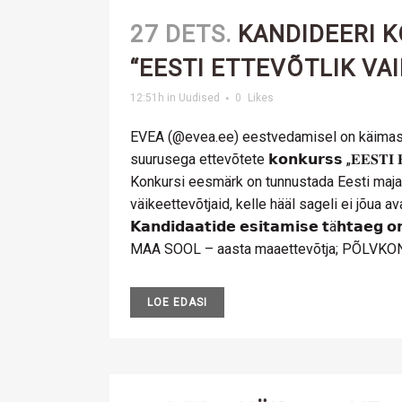
27 DETS.
KANDIDEERI 
“EESTI ETTEVÕTLIK VA
12:51h
in
Uudised
0
Likes
EVEA (@evea.ee) eestvedamisel on käimas
suurusega ettevõtete 𝗸𝗼𝗻𝗸𝘂𝗿𝘀𝘀 „𝐄𝐄𝐒𝐓𝐈 𝐄𝐓
Konkursi eesmärk on tunnustada Eesti maj
väikeettevõtjaid, kelle hääl sageli ei jõua ava
𝗞𝗮𝗻𝗱𝗶𝗱𝗮𝗮𝘁𝗶𝗱𝗲 𝗲𝘀𝗶𝘁𝗮𝗺𝗶𝘀𝗲 𝘁ä𝗵𝘁𝗮𝗲𝗴
MAA SOOL – aasta maaettevõtja; PÕLVKO
LOE EDASI