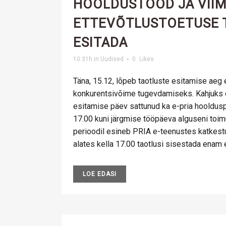
HOOLDUSTÖÖD JA VIIM
ETTEVÕTLUSTOETUSE 
ESITADA
10:31h
in
Uudised
0
Likes
Täna, 15.12, lõpeb taotluste esitamise aeg 
konkurentsivõime tugevdamiseks. Kahjuks o
esitamise päev sattunud ka e-pria hooldusp
17.00 kuni järgmise tööpäeva alguseni toimu
perioodil esineb PRIA e-teenustes katkestus
alates kella 17.00 taotlusi sisestada enam ei
LOE EDASI