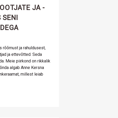
OOTJATE JA -
 SENI
IDEGA
 rõõmust ja rahuldusest,
jad ja ettevõtted. Seda
a. Meie piirkond on rikkalik
Nõnda algab Anne Kersna
keraamat, millest leiab