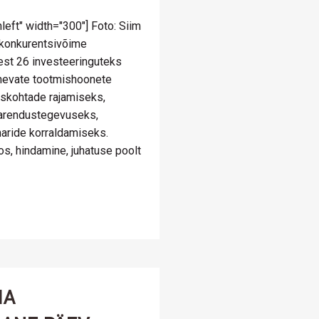
left" width="300"] Foto: Siim
 konkurentsivõime
lest 26 investeeringuteks
inevate tootmishoonete
uskohtade rajamiseks,
 arendustegevuseks,
aride korraldamiseks.
, hindamine, juhatuse poolt
IA