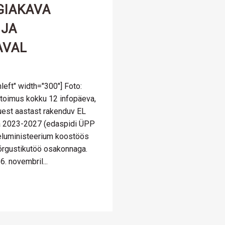
GIAKAVA
 JA
AVAL
left" width="300"] Foto:
 toimus kokku 12 infopäeva,
 uuest aastast rakenduv EL
va 2023-2027 (edaspidi ÜPP
eluministeerium koostöös
rgustikutöö osakonnaga.
6. novembril...