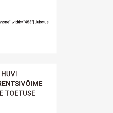
nnone" width="483"] Juhatus
 HUVI
RENTSIVÕIME
E TOETUSE