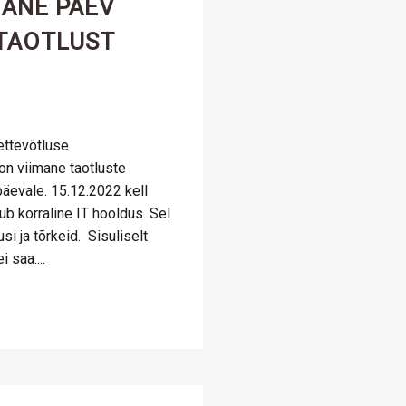
ANE PÄEV
TAOTLUST
ettevõtluse
n viimane taotluste
äevale. 15.12.2022 kell
b korraline IT hooldus. Sel
i ja tõrkeid. Sisuliselt
 saa....