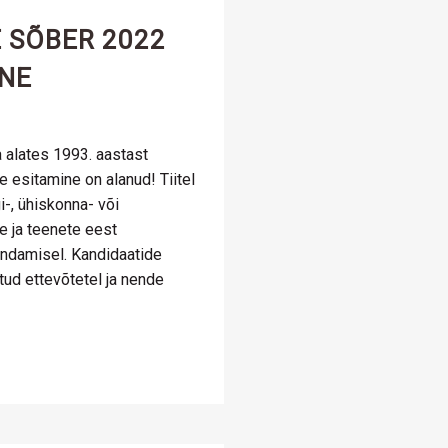
 SÕBER 2022
INE
a alates 1993. aastast
e esitamine on alanud! Tiitel
i-, ühiskonna- või
e ja teenete eest
dendamisel. Kandidaatide
tud ettevõtetel ja nende