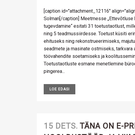
[caption id="attachment_12116" align="align
Solman[/caption] Meetmesse „Ettevõtluse
tugevdamine“ esitati 31 toetustaotlust, mil
ning 5 teadmussiirdesse. Toetust küsiti er
ehituseks ning rekonstrueerimiseks, majut
seadmete ja masinate ostmiseks, tarkvara
töövahendite soetamiseks ja koolitussemin
Toetustaotluste esmane menetlemine büroos
pingerea...
LOE EDASI
15 DETS.
TÄNA ON E-PR