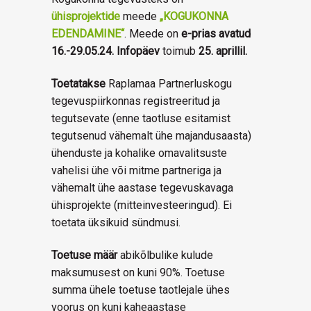
ühisprojektide
meede
„KOGUKONNA
EDENDAMINE“
. Meede on
e-prias avatud
16.-29.05.24. Infopäev
toimub
25. aprillil.
Toetatakse
Raplamaa Partnerluskogu
tegevuspiirkonnas registreeritud ja
tegutsevate (enne taotluse esitamist
tegutsenud vähemalt ühe majandusaasta)
ühenduste ja kohalike omavalitsuste
vahelisi ühe või mitme partneriga ja
vähemalt ühe aastase tegevuskavaga
ühisprojekte (mitteinvesteeringud). Ei
toetata üksikuid sündmusi.
Toetuse määr
abikõlbulike kulude
maksumusest on kuni 90%. Toetuse
summa ühele toetuse taotlejale ühes
voorus on kuni kaheaastase