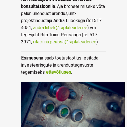
konsultatsioonile
. Aja broneerimiseks võta
palun ühendust arendusjuht-
projektinõustaja Andra Liibekuga (tel 517
4051;
andra.liibek@raplaleader.ee
) või
tegevjuht Rita Triinu Peussaga (tel 517
2971;
ritatriinu.peussa@raplaleader.ee
).
Esimesena
saab toetustaotlusi esitada
investeeringute ja arendustegevuste
tegemiseks
ettevõtluses
.