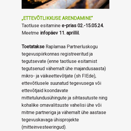
„ETTEVÕTLIKKUSE ARENDAMINE“
Taotluse esitamine
e-prias 02.-15.05.24.
Meetme
infopäev 11. aprillil.
Toetatakse
Raplamaa Partnerluskogu
tegevuspiirkonnas registreeritud ja
tegutsevate (enne taotluse esitamist
tegutsenud vähemalt ühe majandusaasta)
mikro- ja väikeettevõtjate (sh FIEde),
ettevõtlusele suunatud tegevusega või
ettevõtjaid koondavate
mittetulundusühingute ja sihtasutuste ning
kohalike omavalitsuste vahelisi ühe või
mitme partneriga ja vähemalt ühe aastase
tegevuskavaga ühisprojekte
(mitteinvesteeringud).