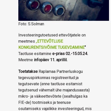
Foto: S.Solman
Investeeringutoetused ettevõtjatele on
meetmes
„
ETTEVÕTLUSE
KONKURENTSIVÕIME TUGEVDAMINE
“
Taotluse esitamine
e-prias 02.-15.05.24.
Meetme
infopäev 11. aprillil.
Toetatakse
Raplamaa Partnerluskogu
tegevuspiirkonnas registreeritud ja
tegutsevate (enne taotluse esitamist
tegutsenud vähemalt ühe majandusaasta)
mikro- ja väikeettevõtete (sealhulgas ka
FIE-de) tootmiseks ja teenuse
osutamiseks vajalikke investeeringud, mis