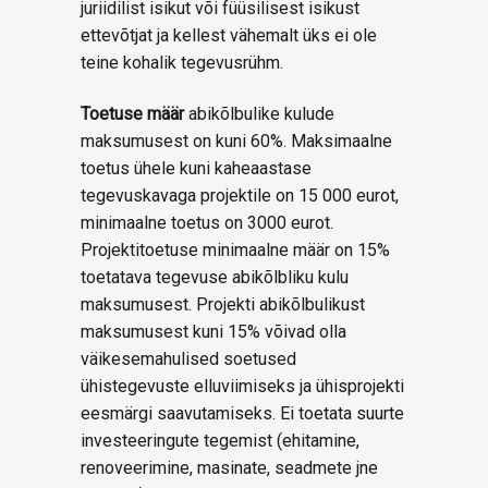
juriidilist isikut või füüsilisest isikust
ettevõtjat ja kellest vähemalt üks ei ole
teine kohalik tegevusrühm.
Toetuse määr
abikõlbulike kulude
maksumusest on kuni 60%. Maksimaalne
toetus ühele kuni kaheaastase
tegevuskavaga projektile on 15 000 eurot,
minimaalne toetus on 3000 eurot.
Projektitoetuse minimaalne määr on 15%
toetatava tegevuse abikõlbliku kulu
maksumusest. Projekti abikõlbulikust
maksumusest kuni 15% võivad olla
väikesemahulised soetused
ühistegevuste elluviimiseks ja ühisprojekti
eesmärgi saavutamiseks. Ei toetata suurte
investeeringute tegemist (ehitamine,
renoveerimine, masinate, seadmete jne