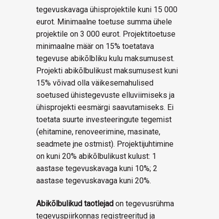
tegevuskavaga ühisprojektile kuni 15 000
eurot. Minimaalne toetuse summa ühele
projektile on 3 000 eurot. Projektitoetuse
minimaalne määr on 15% toetatava
tegevuse abikõlbliku kulu maksumusest.
Projekti abikõlbulikust maksumusest kuni
15% võivad olla väikesemahulised
soetused ühistegevuste elluviimiseks ja
ühisprojekti eesmärgi saavutamiseks. Ei
toetata suurte investeeringute tegemist
(ehitamine, renoveerimine, masinate,
seadmete jne ostmist). Projektijuhtimine
on kuni 20% abikõlbulikust kulust: 1
aastase tegevuskavaga kuni 10%; 2
aastase tegevuskavaga kuni 20%.
Abikõlbulikud taotlejad
on tegevusrühma
tegevuspiirkonnas registreeritud ja