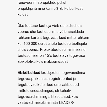
renoveerimisprojektide puhul
projektijuhtimine kuni 5% abikõlbulikust
kulust.
Üks toetuse taotleja võib esitada ühes
voorus ühe taotluse, mis võib sisaldada
rohkem kui üht tegevust, kuid mitte rohkem
kui 100 000 eurot ühele toetuse taotlejale
ühes voorus. Projektitoetuse minimaalne
toetusemäär on 15% toetatava tegevuse
abikõlbliku kulu maksumusest.
Abikõlbulikud taotlejad
on tegevusrühma
tegevuspiirkonnas registreeritud ja
tegutsevad kohalikud omavalitsused,
mittetulundusühingud, sh kohalik
tegevusrühm ning sihtasutused, kes
vastavad maaeluministri LEADER-