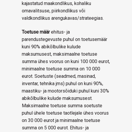
kajastatud maakondlikus, kohaliku
omavalitsuse, piirkondlikus või
valdkondlikus arengukavas/strateegias.
Toetuse määr
ehitus- ja
parendustegevuste puhul on toetusemäär
kuni 90% abikõlbulike kulude
maksumusest, maksimaalne toetuse
summa ühes voorus on kuni 100 000 eurot,
minimaalne toetuse summa on 10 000
eurot. Soetuste (seadmed, masinad,
inventar, tehnika jms) puhul on kuni 90%,
maastiku- ja mootorsõiduki puhul kuni 30%
abikõlbulike kulude maksumusest.
Maksimaalne toetuse summa soetuste
puhul ühele toetuse taotlejale ühes voorus
on 30 000 eurot ja minimaalne toetuse
summa on 5 000 eurot. Ehitus- ja