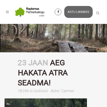
ASTU LIIKMEKS
23 JAAN
AEG
HAKATA ATRA
SEADMA!
18:26h
in
Uudised
- Autor:
Carmen