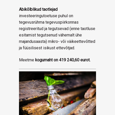
Abikõlblikud taotlejad
investeeringutoetuse puhul on
tegevusrühma tegevuspiirkonnas
registreeritud ja tegutsevad (enne taotluse
esitamist tegutsenud vähemalt ühe
majandusaasta) mikro- või väikeettevõtted
ja füüsilisest isikust ettevõtjad.
Meetme
kogumaht on 419 240,60 eurot.