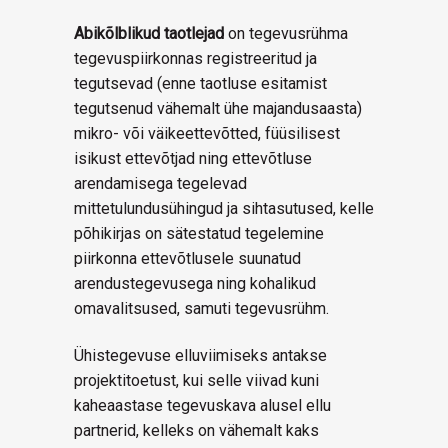
Abikõlblikud taotlejad
on tegevusrühma
tegevuspiirkonnas registreeritud ja
tegutsevad (enne taotluse esitamist
tegutsenud vähemalt ühe majandusaasta)
mikro- või väikeettevõtted, füüsilisest
isikust ettevõtjad ning ettevõtluse
arendamisega tegelevad
mittetulundusühingud ja sihtasutused, kelle
põhikirjas on sätestatud tegelemine
piirkonna ettevõtlusele suunatud
arendustegevusega ning kohalikud
omavalitsused, samuti tegevusrühm.
Ühistegevuse elluviimiseks antakse
projektitoetust, kui selle viivad kuni
kaheaastase tegevuskava alusel ellu
partnerid, kelleks on vähemalt kaks