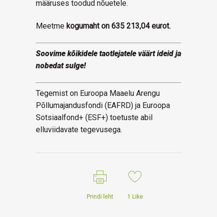
määruses toodud nõuetele.
Meetme
kogumaht on 635 213,04 eurot.
Soovime kõikidele taotlejatele väärt ideid ja
nobedat sulge!
Tegemist on Euroopa Maaelu Arengu
Põllumajandusfondi (EAFRD) ja Euroopa
Sotsiaalfond+ (ESF+) toetuste abil
elluviidavate tegevusega.
Prindi leht
1
Like