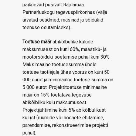
paiknevad püsivalt Raplamaa
Partnerluskogu tegevuspiirkonnas (välja
arvatud seadmed, masinad ja sõidukid
teenuse osutamiseks).
Toetuse määr
abikõlbulike kulude
maksumusest on kuni 60%, maastiku- ja
mootorsõiduki soetamise puhul kuni 30%.
Maksimaalne toetusesumma ühele
toetuse taotlejale ühes voorus on kuni 50
000 eurot ja minimaalne toetuse summa on
5 000 eurot. Projektitoetuse minimaalne
määr on 15% toetatava tegevuse
abikõlbliku kulu maksumusest.
Projektijuhtimine kuni 5% abikõlbulikust
kulust (ruumide või hoonete ehitamise,
parendamise, rekonstrueerimise projekti
puhul).