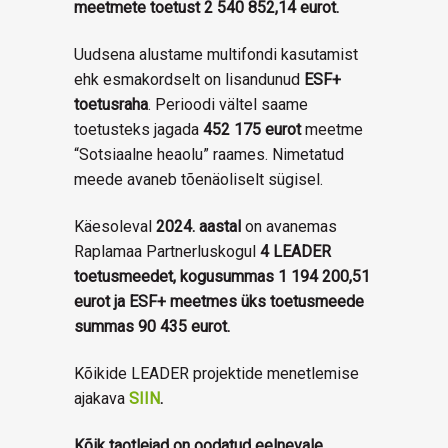
meetmete toetust 2 540 852,14 eurot.
Uudsena alustame multifondi kasutamist
ehk esmakordselt on lisandunud
ESF+
toetusraha
. Perioodi vältel saame
toetusteks jagada
452 175 eurot
meetme
“Sotsiaalne heaolu” raames. Nimetatud
meede avaneb tõenäoliselt sügisel.
Käesoleval
2024. aastal
on avanemas
Raplamaa Partnerluskogul
4 LEADER
toetusmeedet, kogusummas 1 194 200,51
eurot ja ESF+ meetmes üks toetusmeede
summas 90 435 eurot.
Kõikide LEADER projektide menetlemise
ajakava
SIIN
.
Kõik taotlejad on oodatud eelnevale