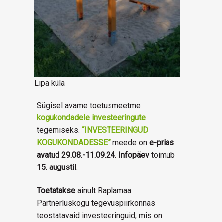
Lipa küla
Sügisel avame toetusmeetme
kogukondadele investeeringute
tegemiseks.
“INVESTEERINGUD
KOGUKONDADESSE”
meede on
e-prias
avatud 29.08.-11.09.24
.
Infopäev
toimub
15. augustil
.
Toetatakse
ainult Raplamaa
Partnerluskogu tegevuspiirkonnas
teostatavaid investeeringuid, mis on