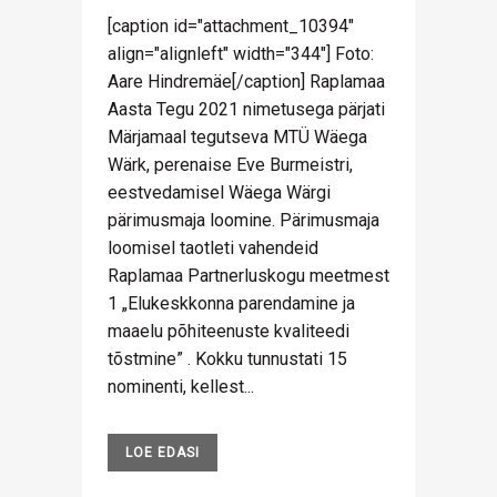
[caption id="attachment_10394"
align="alignleft" width="344"] Foto:
Aare Hindremäe[/caption] Raplamaa
Aasta Tegu 2021 nimetusega pärjati
Märjamaal tegutseva MTÜ Wäega
Wärk, perenaise Eve Burmeistri,
eestvedamisel Wäega Wärgi
pärimusmaja loomine. Pärimusmaja
loomisel taotleti vahendeid
Raplamaa Partnerluskogu meetmest
1 „Elukeskkonna parendamine ja
maaelu põhiteenuste kvaliteedi
tõstmine” . Kokku tunnustati 15
nominenti, kellest...
LOE EDASI