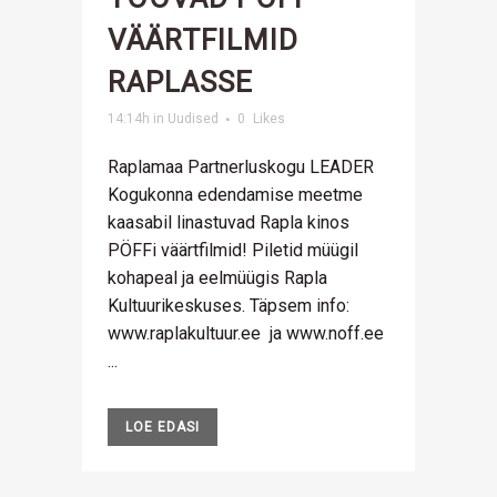
VÄÄRTFILMID
RAPLASSE
14:14h
in
Uudised
0
Likes
Raplamaa Partnerluskogu LEADER
Kogukonna edendamise meetme
kaasabil linastuvad Rapla kinos
PÖFFi väärtfilmid! Piletid müügil
kohapeal ja eelmüügis Rapla
Kultuurikeskuses. Täpsem info:
www.raplakultuur.ee ja www.noff.ee
...
LOE EDASI