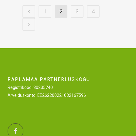
1
2
3
4
RAPLAMAA PARTNERLUSKOGU
Registrikood: 80235740
Arvelduskonto: EE262200221032167596