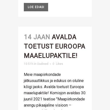
LOE EDASI
14 JAAN
AVALDA
TOETUST EUROOPA
MAAELUPAKTILE!
10:51h
in
Uudised
0
Likes
Meie maapiirkondade
jätkusuutlikkus ja edukus on oluline
kõigi jaoks. Avalda toetust Euroopa
maaelupaktile! Komisjon avaldas 30.
juunil 2021 teatise "Maapiirkondade
arengu pikaajaline visioon –