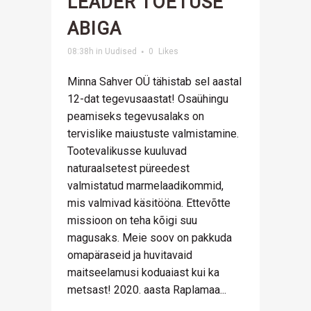
LEADER TOETUSE
ABIGA
08:38h
in
Uudised
0
Likes
Minna Sahver OÜ tähistab sel aastal
12-dat tegevusaastat! Osaühingu
peamiseks tegevusalaks on
tervislike maiustuste valmistamine.
Tootevalikusse kuuluvad
naturaalsetest püreedest
valmistatud marmelaadikommid,
mis valmivad käsitööna. Ettevõtte
missioon on teha kõigi suu
magusaks. Meie soov on pakkuda
omapäraseid ja huvitavaid
maitseelamusi koduaiast kui ka
metsast! 2020. aasta Raplamaa...