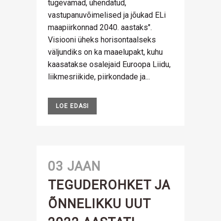
tugevamad, ühendatud,
vastupanuvõimelised ja jõukad ELi
maapiirkonnad 2040. aastaks".
Visiooni üheks horisontaalseks
väljundiks on ka maaelupakt, kuhu
kaasatakse osalejaid Euroopa Liidu,
liikmesriikide, piirkondade ja...
LOE EDASI
03 JAAN
TEGUDEROHKET JA
ÕNNELIKKU UUT