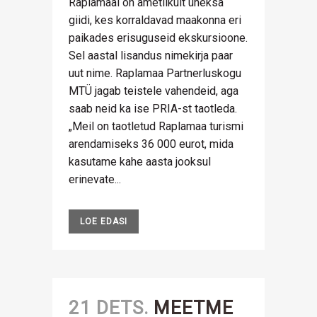
Raplamaal on ametlikult üheksa
giidi, kes korraldavad maakonna eri
paikades erisuguseid ekskursioone.
Sel aastal lisandus nimekirja paar
uut nime. Raplamaa Partnerluskogu
MTÜ jagab teistele vahendeid, aga
saab neid ka ise PRIA-st taotleda.
„Meil on taotletud Raplamaa turismi
arendamiseks 36 000 eurot, mida
kasutame kahe aasta jooksul
erinevate...
LOE EDASI
21 DETS.
MEETME