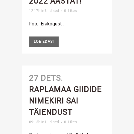
2022 AASTAT!
12:17h
in
Uudised
0
Likes
Foto: Erakogust ...
LOE EDASI
27 DETS.
RAPLAMAA GIIDIDE
NIMEKIRI SAI
TÄIENDUST
09:13h
in
Uudised
0
Likes