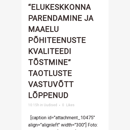
“ELUKESKKONNA
PARENDAMINE JA
MAAELU
PÕHITEENUSTE
KVALITEEDI
TÕSTMINE”
TAOTLUSTE
VASTUVÕTT
LÕPPENUD
10:15h
in
Uudised
0
Likes
[caption id="attachment_10475"
align="alignleft" width="300"] Foto: