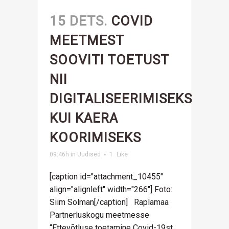
15 DETS.
COVID
MEETMEST
SOOVITI TOETUST
NII
DIGITALISEERIMISEKS
KUI KAERA
KOORIMISEKS
09:46h
in
Uudised
1
Like
[caption id="attachment_10455"
align="alignleft" width="266"] Foto:
Siim Solman[/caption] Raplamaa
Partnerluskogu meetmesse
“Ettevõtluse toetamine Covid-19st