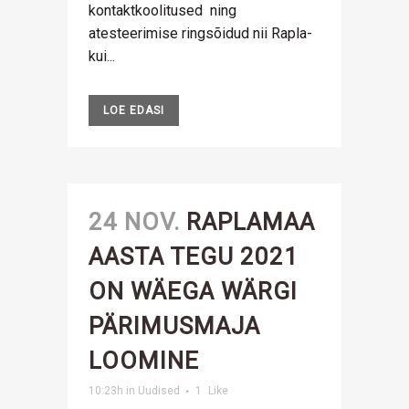
kontaktkoolitused ning
atesteerimise ringsõidud nii Rapla-
kui...
LOE EDASI
24 NOV.
RAPLAMAA
AASTA TEGU 2021
ON WÄEGA WÄRGI
PÄRIMUSMAJA
LOOMINE
10:23h
in
Uudised
1
Like