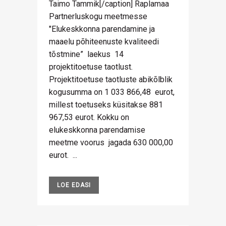
Taimo Tammik[/caption] Raplamaa
Partnerluskogu meetmesse
"Elukeskkonna parendamine ja
maaelu põhiteenuste kvaliteedi
tõstmine” laekus 14
projektitoetuse taotlust.
Projektitoetuse taotluste abikõlblik
kogusumma on 1 033 866,48 eurot,
millest toetuseks küsitakse 881
967,53 eurot. Kokku on
elukeskkonna parendamise
meetme voorus jagada 630 000,00
eurot. ...
LOE EDASI