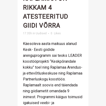
RIKKAM 4
ATESTEERITUD
GIIDI VÕRRA
17:35h
in
Uudised
0
Likes
Käesoleva aasta maikuus alanud
Kesk- Eesti giidide
arenguprogramm sai teoks LEADER
koostööprojekti “Keskpōrandale
kokku” toel ning Raplamaa Arendus-
ja ettevõtluskeskuse ning Raplamaa
Partnerluskogu koostöös.
Raplamaalt soovis end täiendada
ning giidiametit omandada 9
inimest. Programmi käigus toimusid
igakuised veebi- ja