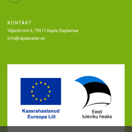
KONTAKT
Viljandi mnt 6, 79511 Rapla, Raplamaa
info@raplaleader.ee