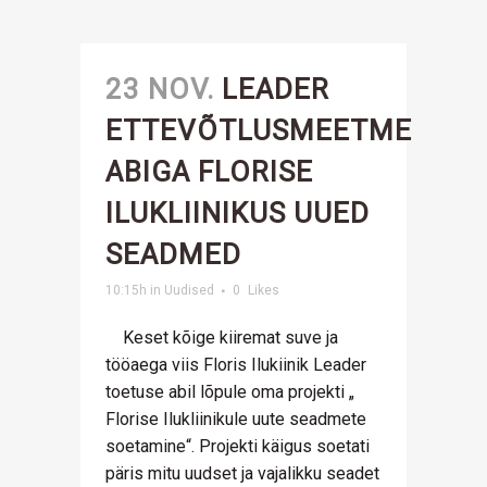
23 NOV.
LEADER
ETTEVÕTLUSMEETME
ABIGA FLORISE
ILUKLIINIKUS UUED
SEADMED
10:15h
in
Uudised
0
Likes
Keset kõige kiiremat suve ja
tööaega viis Floris Ilukiinik Leader
toetuse abil lõpule oma projekti „
Florise Ilukliinikule uute seadmete
soetamine“. Projekti käigus soetati
päris mitu uudset ja vajalikku seadet