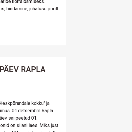
aride korraldamiseks.
, hindamine, juhatuse poolt
 PÄEV RAPLA
Keskpõrandale kokku" ja
imus, 01.detsembril Rapla
päev sai peetud 01.
onid on siiani laes. Miks just