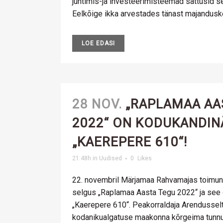
juhtimis-ja investeerimisteemad sattusid 
Eelkõige ikka arvestades tänast majanduske
LOE EDASI
28 NOV.
„RAPLAMAA AA
2022“ ON KODUKANDIN
„KAEREPERE 610“!
21:48h
in
Uudised
0
Likes
22. novembril Märjamaa Rahvamajas toimun
selgus „Raplamaa Aasta Tegu 2022“ ja see
„Kaerepere 610“. Peakorraldaja Arendusse
kodanikualgatuse maakonna kõrgeima tunnu