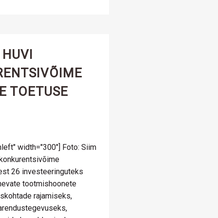
 HUVI
RENTSIVÕIME
E TOETUSE
left" width="300"] Foto: Siim
 konkurentsivõime
lest 26 investeeringuteks
inevate tootmishoonete
uskohtade rajamiseks,
 arendustegevuseks,