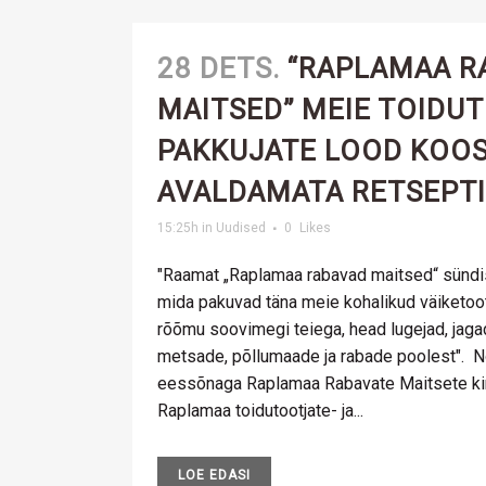
28 DETS.
“RAPLAMAA R
MAITSED” MEIE TOIDUT
PAKKUJATE LOOD KOOS
AVALDAMATA RETSEPT
15:25h
in
Uudised
0
Likes
"Raamat „Raplamaa rabavad maitsed“ sündis
mida pakuvad täna meie kohalikud väiketoot
rõõmu soovimegi teiega, head lugejad, jagad
metsade, põllumaade ja rabade poolest". 
eessõnaga Raplamaa Rabavate Maitsete kin
Raplamaa toidutootjate- ja...
LOE EDASI