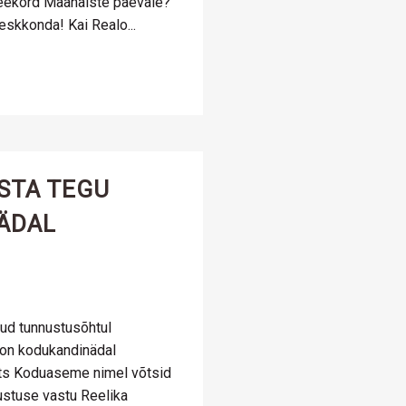
seekord Maanaiste päevale?
skkonda! Kai Realo...
STA TEGU
ÄDAL
ud tunnustusõhtul
 on kodukandinädal
lts Koduaseme nimel võtsid
stuse vastu Reelika