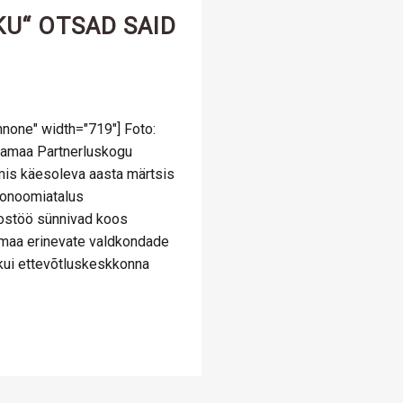
U“ OTSAD SAID
nnone" width="719"] Foto:
lamaa Partnerluskogu
mis käesoleva aasta märtsis
ronoomiatalus
ostöö sünnivad koos
amaa erinevate valdkondade
 kui ettevõtluskeskkonna