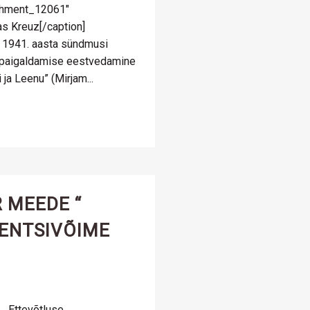
achment_12061"
nas Kreuz[/caption]
1) 1941. aasta sündmusi
ti paigaldamise eestvedamine
ja Leenu” (Mirjam...
 MEEDE “
ENTSIVÕIME
 Ettevõtluse