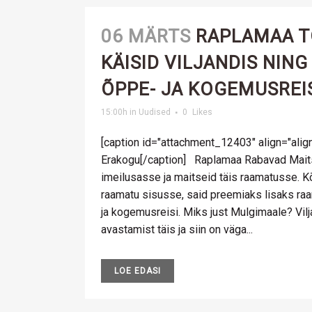
06 MÄRTS
RAPLAMAA T
KÄISID VILJANDIS NIN
ÕPPE- JA KOGEMUSREI
15:00h
in
Uudised
0
Likes
[caption id="attachment_12403" align="alig
Erakogu[/caption] Raplamaa Rabavad Mait
imeilusasse ja maitseid täis raamatusse. K
raamatu sisusse, said preemiaks lisaks ra
ja kogemusreisi. Miks just Mulgimaale? Vil
avastamist täis ja siin on väga...
LOE EDASI