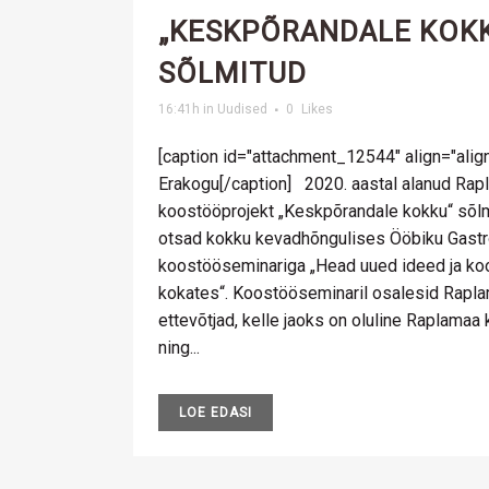
„KESKPÕRANDALE KOKK
SÕLMITUD
16:41h
in
Uudised
0
Likes
[caption id="attachment_12544" align="alig
Erakogu[/caption] 2020. aastal alanud Rap
koostööprojekt „Keskpõrandale kokku“ sõl
otsad kokku kevadhõngulises Ööbiku Gast
koostööseminariga „Head uued ideed ja ko
kokates“. Koostööseminaril osalesid Rapl
ettevõtjad, kelle jaoks on oluline Raplamaa
ning...
LOE EDASI