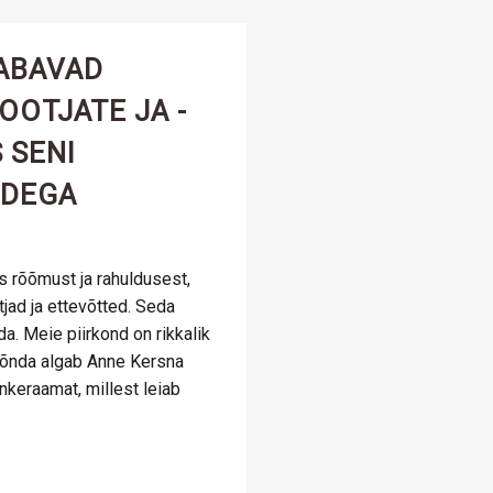
ABAVAD
OOTJATE JA -
 SENI
IDEGA
 rõõmust ja rahuldusest,
jad ja ettevõtted. Seda
a. Meie piirkond on rikkalik
Nõnda algab Anne Kersna
keraamat, millest leiab