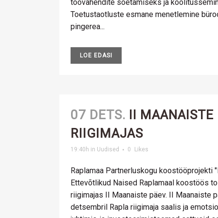
töövahendite soetamiseks ja koolitussemin
Toetustaotluste esmane menetlemine büroos
pingerea...
LOE EDASI
07 DETS.
II MAANAISTE
RIIGIMAJAS
19:40h
in
Uudised
0
Likes
Raplamaa Partnerluskogu koostööprojekti "
Ettevõtlikud Naised Raplamaal koostöös to
riigimajas II Maanaiste päev. II Maanaiste 
detsembril Rapla riigimaja saalis ja emotsio