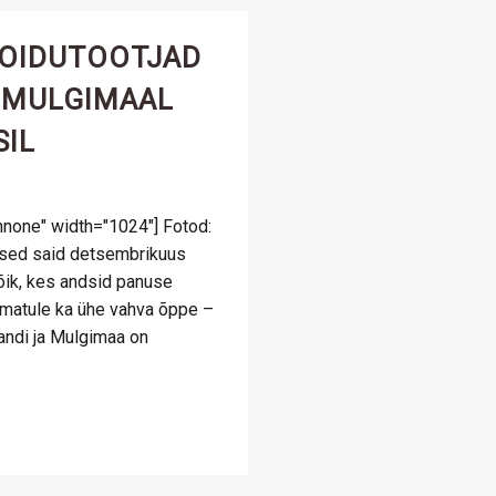
OIDUTOOTJAD
G MULGIMAAL
SIL
nnone" width="1024"] Fotod:
sed said detsembrikuus
õik, kes andsid panuse
amatule ka ühe vahva õppe –
jandi ja Mulgimaa on