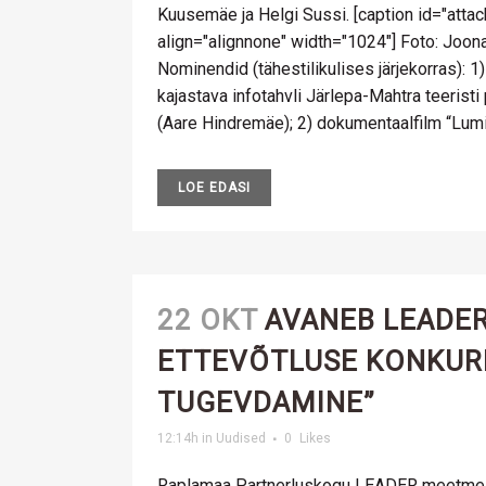
Kuusemäe ja Helgi Sussi. [caption id="att
align="alignnone" width="1024"] Foto: Joo
Nominendid (tähestilikulises järjekorras): 
kajastava infotahvli Järlepa-Mahtra teeris
(Aare Hindremäe); 2) dokumentaalfilm “Lumi 
LOE EDASI
22 OKT
AVANEB LEADER
ETTEVÕTLUSE KONKUR
TUGEVDAMINE”
12:14h
in
Uudised
0
Likes
Raplamaa Partnerluskogu LEADER meetme „