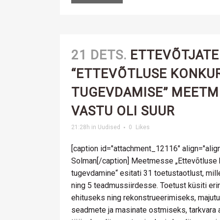
21 DETS.
ETTEVÕTJATE
“ETTEVÕTLUSE KONKU
TUGEVDAMISE” MEETM
VASTU OLI SUUR
21:28h
in
Uudised
0
Likes
[caption id="attachment_12116" align="align
Solman[/caption] Meetmesse „Ettevõtluse
tugevdamine“ esitati 31 toetustaotlust, mil
ning 5 teadmussiirdesse. Toetust küsiti er
ehituseks ning rekonstrueerimiseks, majut
seadmete ja masinate ostmiseks, tarkvara