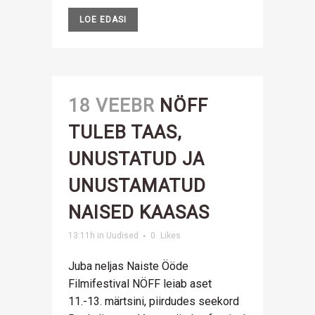
LOE EDASI
18 VEEBR
NÖFF
TULEB TAAS,
UNUSTATUD JA
UNUSTAMATUD
NAISED KAASAS
13:11h
in
Uudised
0
Likes
Juba neljas Naiste Ööde
Filmifestival NÖFF leiab aset
11.-13. märtsini, piirdudes seekord