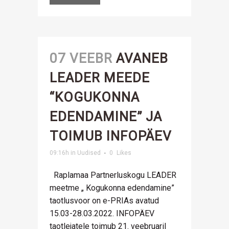
07 VEEBR
AVANEB
LEADER MEEDE
“KOGUKONNA
EDENDAMINE” JA
TOIMUB INFOPÄEV
09:16h
in
Uudised
0
Likes
Raplamaa Partnerluskogu LEADER
meetme „ Kogukonna edendamine”
taotlusvoor on e-PRIAs avatud
15.03-28.03.2022. INFOPÄEV
taotlejatele toimub 21. veebruaril