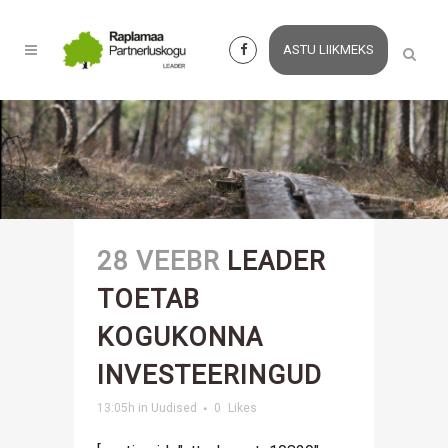
ASTU LIIKMEKS
28 VEEBR
LEADER
TOETAB
KOGUKONNA
INVESTEERINGUD
13:05h
in
Uudised
0
Likes