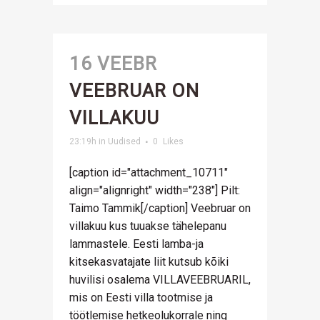
16 VEEBR
VEEBRUAR ON
VILLAKUU
23:19h
in
Uudised
0
Likes
[caption id="attachment_10711"
align="alignright" width="238"] Pilt:
Taimo Tammik[/caption] Veebruar on
villakuu kus tuuakse tähelepanu
lammastele. Eesti lamba-ja
kitsekasvatajate liit kutsub kõiki
huvilisi osalema VILLAVEEBRUARIL,
mis on Eesti villa tootmise ja
töötlemise hetkeolukorrale ning