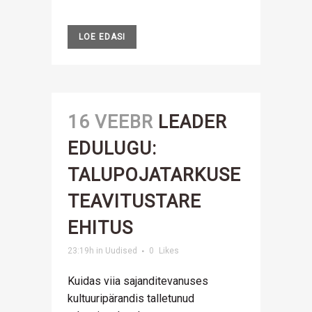
LOE EDASI
16 VEEBR
LEADER
EDULUGU:
TALUPOJATARKUSE
TEAVITUSTARE
EHITUS
23:19h
in
Uudised
0
Likes
Kuidas viia sajanditevanuses
kultuuripärandis talletunud