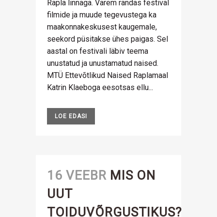
Rapla linnaga. Varem rändas festival
filmide ja muude tegevustega ka
maakonnakeskusest kaugemale,
seekord püsitakse ühes paigas. Sel
aastal on festivali läbiv teema
unustatud ja unustamatud naised.
MTÜ Ettevõtlikud Naised Raplamaal
Katrin Klaeboga eesotsas ellu...
LOE EDASI
16 VEEBR
MIS ON
UUT
TOIDUVÕRGUSTIKUS?