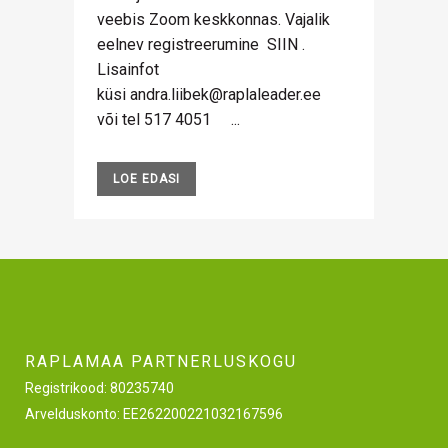
veebis Zoom keskkonnas. Vajalik
eelnev registreerumine SIIN .
Lisainfot
küsi andra.liibek@raplaleader.ee
või tel 517 4051 ...
LOE EDASI
RAPLAMAA PARTNERLUSKOGU
Registrikood: 80235740
Arvelduskonto: EE262200221032167596