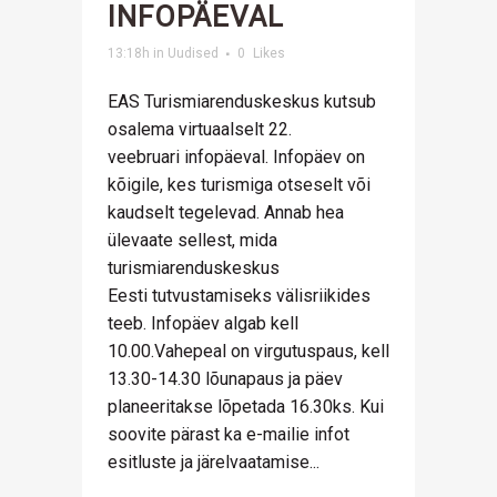
INFOPÄEVAL
13:18h
in
Uudised
0
Likes
EAS Turismiarenduskeskus kutsub
osalema virtuaalselt 22.
veebruari infopäeval. Infopäev on
kõigile, kes turismiga otseselt või
kaudselt tegelevad. Annab hea
ülevaate sellest, mida
turismiarenduskeskus
Eesti tutvustamiseks välisriikides
teeb. Infopäev algab kell
10.00.Vahepeal on virgutuspaus, kell
13.30-14.30 lõunapaus ja päev
planeeritakse lõpetada 16.30ks. Kui
soovite pärast ka e-mailie infot
esitluste ja järelvaatamise...