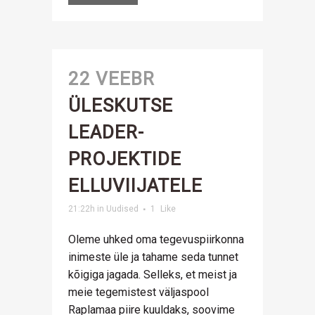
22 VEEBR
ÜLESKUTSE
LEADER-
PROJEKTIDE
ELLUVIIJATELE
21:22h
in
Uudised
1
Like
Oleme uhked oma tegevuspiirkonna
inimeste üle ja tahame seda tunnet
kõigiga jagada. Selleks, et meist ja
meie tegemistest väljaspool
Raplamaa piire kuuldaks, soovime