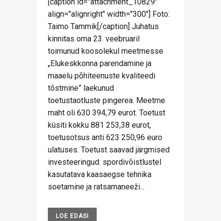
[caption id="attachment_10829"
align="alignright" width="300"] Foto:
Taimo Tammik[/caption] Juhatus
kinnitas oma 23. veebruaril
toimunud koosolekul meetmesse
„Elukeskkonna parendamine ja
maaelu põhiteenuste kvaliteedi
tõstmine” laekunud
toetustaotluste pingerea. Meetme
maht oli 630 394,79 eurot. Toetust
küsiti kokku 881 253,38 eurot,
toetusotsus anti 623 250,96 euro
ulatuses. Toetust saavad järgmised
investeeringud: spordivõistlustel
kasutatava kaasaegse tehnika
soetamine ja ratsamaneeži...
LOE EDASI