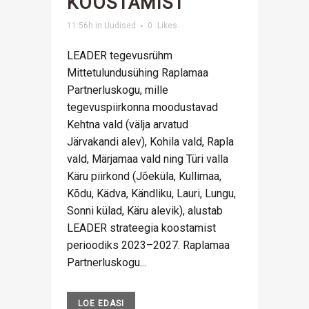
KOOSTAMIST
11:56h
in
Uudised
0
Likes
LEADER tegevusrühm
Mittetulundusühing Raplamaa
Partnerluskogu, mille
tegevuspiirkonna moodustavad
Kehtna vald (välja arvatud
Järvakandi alev), Kohila vald, Rapla
vald, Märjamaa vald ning Türi valla
Käru piirkond (Jõeküla, Kullimaa,
Kõdu, Kädva, Kändliku, Lauri, Lungu,
Sonni külad, Käru alevik), alustab
LEADER strateegia koostamist
perioodiks 2023–2027. Raplamaa
Partnerluskogu...
LOE EDASI