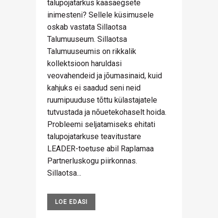
talupojatarkus kaasaegsete
inimesteni? Sellele küsimusele
oskab vastata Sillaotsa
Talumuuseum. Sillaotsa
Talumuuseumis on rikkalik
kollektsioon haruldasi
veovahendeid ja jõumasinaid, kuid
kahjuks ei saadud seni neid
ruumipuuduse tõttu külastajatele
tutvustada ja nõuetekohaselt hoida.
Probleemi seljatamiseks ehitati
talupojatarkuse teavitustare
LEADER-toetuse abil Raplamaa
Partnerluskogu piirkonnas.
Sillaotsa...
LOE EDASI