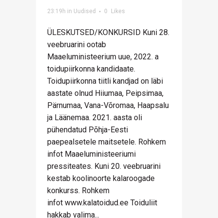
23:19h
in
Uudised
0
Likes
ÜLESKUTSED/KONKURSID Kuni 28.
veebruarini ootab
Maaeluministeerium uue, 2022. a
toidupiirkonna kandidaate.
Toidupiirkonna tiitli kandjad on läbi
aastate olnud Hiiumaa, Peipsimaa,
Pärnumaa, Vana-Võromaa, Haapsalu
ja Läänemaa. 2021. aasta oli
pühendatud Põhja-Eesti
paepealsetele maitsetele. Rohkem
infot Maaeluministeeriumi
pressiteates. Kuni 20. veebruarini
kestab koolinoorte kalaroogade
konkurss. Rohkem
infot www.kalatoidud.ee Toiduliit
hakkab valima...