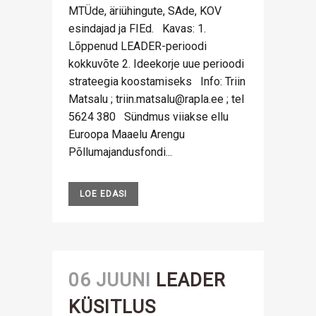
MTÜde, äriühingute, SAde, KOV
esindajad ja FIEd. Kavas: 1.
Lõppenud LEADER-perioodi
kokkuvõte 2. Ideekorje uue perioodi
strateegia koostamiseks Info: Triin
Matsalu ; triin.matsalu@rapla.ee ; tel
5624 380 Sündmus viiakse ellu
Euroopa Maaelu Arengu
Põllumajandusfondi...
LOE EDASI
06 JUUNI
LEADER
KÜSITLUS