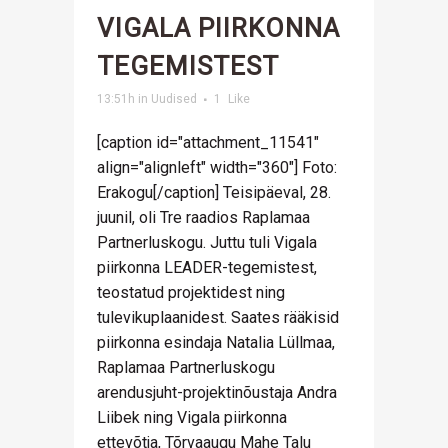
VIGALA PIIRKONNA
TEGEMISTEST
13:51h
in
Uudised
1
Like
[caption id="attachment_11541"
align="alignleft" width="360"] Foto:
Erakogu[/caption] Teisipäeval, 28.
juunil, oli Tre raadios Raplamaa
Partnerluskogu. Juttu tuli Vigala
piirkonna LEADER-tegemistest,
teostatud projektidest ning
tulevikuplaanidest. Saates rääkisid
piirkonna esindaja Natalia Lüllmaa,
Raplamaa Partnerluskogu
arendusjuht-projektinõustaja Andra
Liibek ning Vigala piirkonna
ettevõtja, Tõrvaaugu Mahe Talu