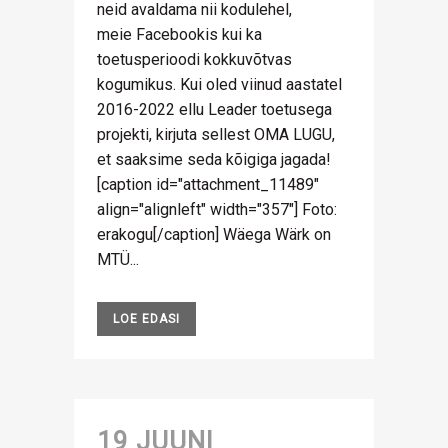
neid avaldama nii kodulehel,
meie Facebookis kui ka
toetusperioodi kokkuvõtvas
kogumikus. Kui oled viinud aastatel
2016-2022 ellu Leader toetusega
projekti, kirjuta sellest OMA LUGU,
et saaksime seda kõigiga jagada!
[caption id="attachment_11489"
align="alignleft" width="357"] Foto:
erakogu[/caption] Wäega Wärk on
MTÜ...
LOE EDASI
19 JUUNI