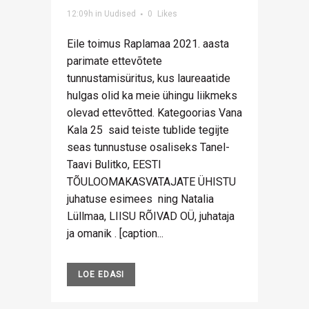
12:09h
in
Uudised
0
Likes
Eile toimus Raplamaa 2021. aasta
parimate ettevõtete
tunnustamisüritus, kus laureaatide
hulgas olid ka meie ühingu liikmeks
olevad ettevõtted. Kategoorias Vana
Kala 25 said teiste tublide tegijte
seas tunnustuse osaliseks Tanel-
Taavi Bulitko, EESTI
TÕULOOMAKASVATAJATE ÜHISTU
juhatuse esimees ning Natalia
Lüllmaa, LIISU RÕIVAD OÜ, juhataja
ja omanik . [caption...
LOE EDASI