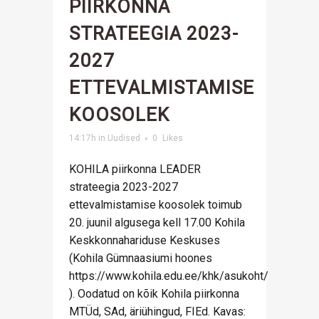
PIIRKONNA
STRATEEGIA 2023-
2027
ETTEVALMISTAMISE
KOOSOLEK
14:17h
in
Uudised
0
Likes
KOHILA piirkonna LEADER
strateegia 2023-2027
ettevalmistamise koosolek toimub
20. juunil algusega kell 17.00 Kohila
Keskkonnahariduse Keskuses
(Kohila Gümnaasiumi hoones
https://www.kohila.edu.ee/khk/asukoht/
). Oodatud on kõik Kohila piirkonna
MTÜd, SAd, äriühingud, FIEd. Kavas: