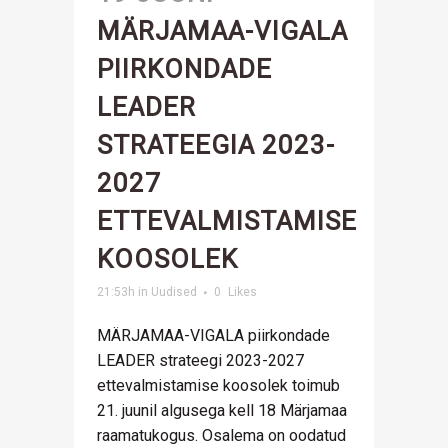
MÄRJAMAA-VIGALA
PIIRKONDADE
LEADER
STRATEEGIA 2023-
2027
ETTEVALMISTAMISE
KOOSOLEK
21:53h
in
Uudised
0
Likes
MÄRJAMAA-VIGALA piirkondade
LEADER strateegi 2023-2027
ettevalmistamise koosolek toimub
21. juunil algusega kell 18 Märjamaa
raamatukogus. Osalema on oodatud