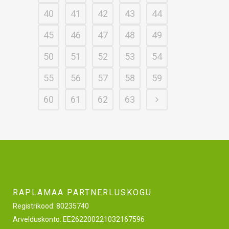
40
41
42
43
44
45
46
47
48
49
50
51
52
53
54
55
56
57
58
59
60
61
62
63
RAPLAMAA PARTNERLUSKOGU
Registrikood: 80235740
Arvelduskonto: EE262200221032167596