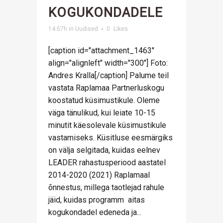
KOGUKONDADELE
14:57h
in
Uudised
0
Likes
[caption id="attachment_1463"
align="alignleft" width="300"] Foto:
Andres Kralla[/caption] Palume teil
vastata Raplamaa Partnerluskogu
koostatud küsimustikule. Oleme
väga tänulikud, kui leiate 10-15
minutit käesolevale küsimustikule
vastamiseks. Küsitluse eesmärgiks
on välja selgitada, kuidas eelnev
LEADER rahastusperiood aastatel
2014-2020 (2021) Raplamaal
õnnestus, millega taotlejad rahule
jäid, kuidas programm aitas
kogukondadel edeneda ja...