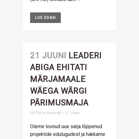
LOE EDASI
21 JUUNI
LEADERI
ABIGA EHITATI
MÄRJAMAALE
WÄEGA WÄRGI
PÄRIMUSMAJA
00:35h
in
Uudised
0
Likes
Oleme loonud uue sarja lõppenud
projektide edulugudest ja hakkame