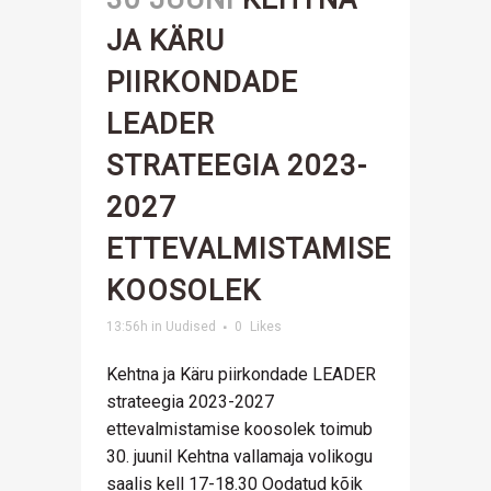
JA KÄRU
PIIRKONDADE
LEADER
STRATEEGIA 2023-
2027
ETTEVALMISTAMISE
KOOSOLEK
13:56h
in
Uudised
0
Likes
Kehtna ja Käru piirkondade LEADER
strateegia 2023-2027
ettevalmistamise koosolek toimub
30. juunil Kehtna vallamaja volikogu
saalis kell 17-18.30 Oodatud kõik