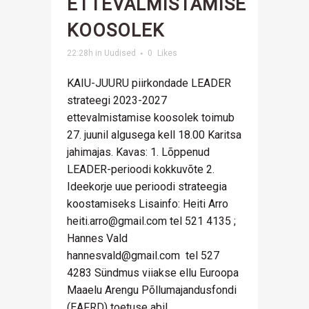
ETTEVALMISTAMISE
KOOSOLEK
22:28h
in
Uudised
0
Likes
KAIU-JUURU piirkondade LEADER
strateegi 2023-2027
ettevalmistamise koosolek toimub
27. juunil algusega kell 18.00 Karitsa
jahimajas. Kavas: 1. Lõppenud
LEADER-perioodi kokkuvõte 2.
Ideekorje uue perioodi strateegia
koostamiseks Lisainfo: Heiti Arro
heiti.arro@gmail.com tel 521 4135 ;
Hannes Vald
hannesvald@gmail.com tel 527
4283 Sündmus viiakse ellu Euroopa
Maaelu Arengu Põllumajandusfondi
(EAFRD) toetuse abil. ...