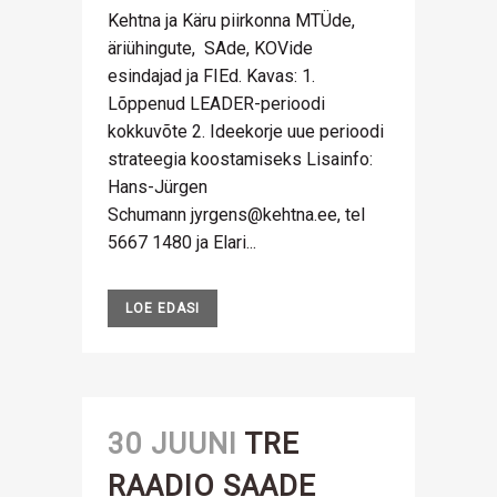
Kehtna ja Käru piirkonna MTÜde,
äriühingute, SAde, KOVide
esindajad ja FIEd. Kavas: 1.
Lõppenud LEADER-perioodi
kokkuvõte 2. Ideekorje uue perioodi
strateegia koostamiseks Lisainfo:
Hans-Jürgen
Schumann jyrgens@kehtna.ee, tel
5667 1480 ja Elari...
LOE EDASI
30 JUUNI
TRE
RAADIO SAADE