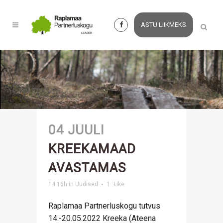
ASTU LIIKMEKS
04 JUULI
KREEKAMAAD
AVASTAMAS
14:16h
in
Uudised
1
Like
Raplamaa Partnerluskogu tutvus
14.-20.05.2022 Kreeka (Ateena