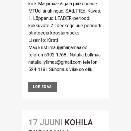
kõik Märjamaa-Vigala piirkondade
MTÜd, äriühingud, SAd, FIEd. Kavas:
1. Lõppenud LEADER-perioodi
kokkuvõte 2. Ideekorje uue perioodi
strateegia koostamiseks
Lisainfo: Kirsti
Mau kirsti.mau@marjamaa.ee
telefon 5302 1768 ; Natalia Lüllmaa
natalia.lyllmaa@gmail.com telefon
524 4181 Sündmus viiakse ellu...
LOE EDASI
17 JUUNI
KOHILA