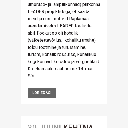
ümbruse- ja lähipiirkonnad) piirkonna
LEADER projektidega, et saada
ideid ja uusi mõtteid Raplamaa
arendamiseks LEADER toetuste
abil. Fookuses oli kohalik
(väike)ettevõtlus, kohaliku (mahe)
toidu tootmine ja turustamine,
turism, kohalik ressurss, kohalikud
kogukonnad, koostöö ja võrgustikud.
Kreekamaale saabusime 14. mail.
Sõit...
LOE EDASI
30 JUUNI
KEHTNA