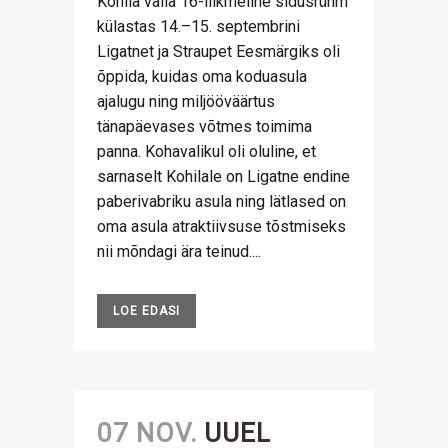
Kohila valla 16-liikmeline sidusrühm
külastas 14.–15. septembrini
Ligatnet ja Straupet Eesmärgiks oli
õppida, kuidas oma koduasula
ajalugu ning miljööväärtus
tänapäevases võtmes toimima
panna. Kohavalikul oli oluline, et
sarnaselt Kohilale on Ligatne endine
paberivabriku asula ning lätlased on
oma asula atraktiivsuse tõstmiseks
nii mõndagi ära teinud....
LOE EDASI
07 NOV.
UUEL