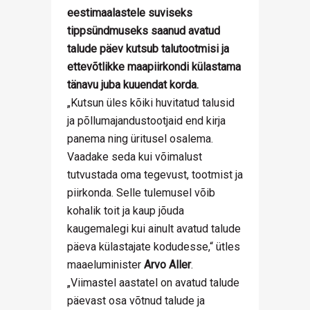
eestimaalastele suviseks
tippsündmuseks saanud avatud
talude päev kutsub talutootmisi ja
ettevõtlikke maapiirkondi külastama
tänavu juba kuuendat korda.
„Kutsun üles kõiki huvitatud talusid
ja põllumajandustootjaid end kirja
panema ning üritusel osalema.
Vaadake seda kui võimalust
tutvustada oma tegevust, tootmist ja
piirkonda. Selle tulemusel võib
kohalik toit ja kaup jõuda
kaugemalegi kui ainult avatud talude
päeva külastajate kodudesse,“ ütles
maaeluminister
Arvo Aller
.
„Viimastel aastatel on avatud talude
päevast osa võtnud talude ja