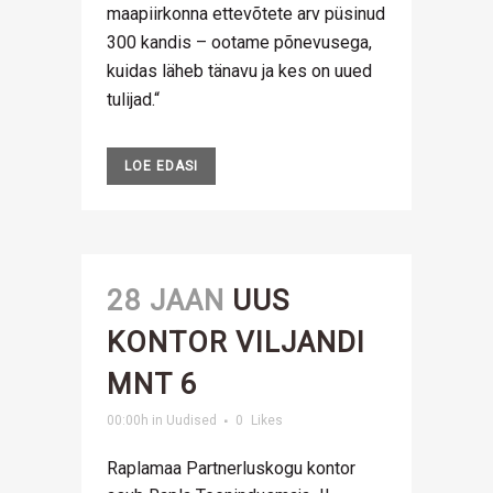
maapiirkonna ettevõtete arv püsinud
300 kandis – ootame põnevusega,
kuidas läheb tänavu ja kes on uued
tulijad.“
LOE EDASI
28 JAAN
UUS
KONTOR VILJANDI
MNT 6
00:00h
in
Uudised
0
Likes
Raplamaa Partnerluskogu kontor