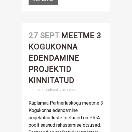
27 SEPT
MEETME 3
KOGUKONNA
EDENDAMINE
PROJEKTID
KINNITATUD
00:00h
in
Uudised
0
Likes
Raplamaa Partnerluskogu meetme 3
Kogukonna edendamine
projektitaotluste toetused on PRIA
poolt saanud rahastamise otsused.