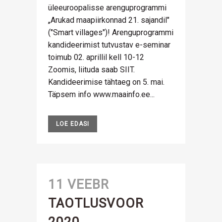
üleeuroopalisse arenguprogrammi
„Arukad maapiirkonnad 21. sajandil"
("Smart villages")! Arenguprogrammi
kandideerimist tutvustav e-seminar
toimub 02. aprillil kell 10-12
Zoomis, liituda saab SIIT.
Kandideerimise tähtaeg on 5. mai.
Täpsem info www.maainfo.ee...
LOE EDASI
11 VEEBR
TAOTLUSVOOR