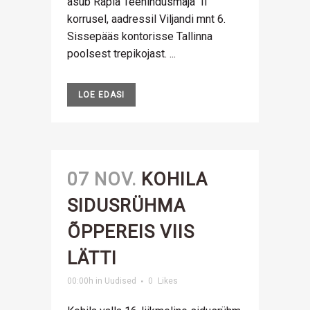
asub Rapla Teenindusmaja II
korrusel, aadressil Viljandi mnt 6.
Sissepääs kontorisse Tallinna
poolsest trepikojast. ...
LOE EDASI
07 NOV.
KOHILA
SIDUSRÜHMA
ÕPPEREIS VIIS
LÄTTI
00:00h
in
Uudised
0
Likes