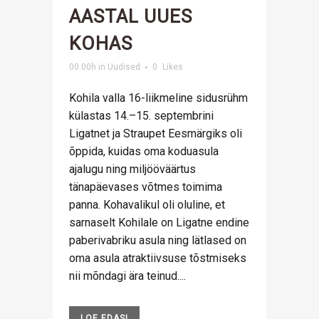
AASTAL UUES
KOHAS
00:00h
in
Uudised
0
Likes
Kohila valla 16-liikmeline sidusrühm
külastas 14.–15. septembrini
Ligatnet ja Straupet Eesmärgiks oli
õppida, kuidas oma koduasula
ajalugu ning miljööväärtus
tänapäevases võtmes toimima
panna. Kohavalikul oli oluline, et
sarnaselt Kohilale on Ligatne endine
paberivabriku asula ning lätlased on
oma asula atraktiivsuse tõstmiseks
nii mõndagi ära teinud....
LOE EDASI