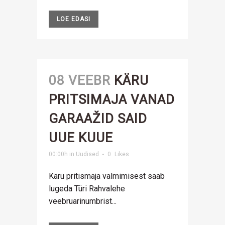
LOE EDASI
08 VEEBR
KÄRU
PRITSIMAJA VANAD
GARAAŽID SAID
UUE KUUE
00:00h
in
Uudised
0
Likes
Käru pritismaja valmimisest saab
lugeda Türi Rahvalehe
veebruarinumbrist...