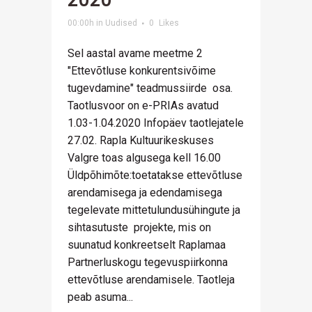
2020
00:00h
in
Uudised
0
Likes
Sel aastal avame meetme 2
"Ettevõtluse konkurentsivõime
tugevdamine" teadmussiirde osa.
Taotlusvoor on e-PRIAs avatud
1.03-1.04.2020 Infopäev taotlejatele
27.02. Rapla Kultuurikeskuses
Valgre toas algusega kell 16.00
Üldpõhimõte:toetatakse ettevõtluse
arendamisega ja edendamisega
tegelevate mittetulundusühingute ja
sihtasutuste projekte, mis on
suunatud konkreetselt Raplamaa
Partnerluskogu tegevuspiirkonna
ettevõtluse arendamisele. Taotleja
peab asuma...