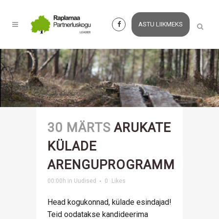
ASTU LIIKMEKS
30 MÄRTS
ARUKATE
KÜLADE
ARENGUPROGRAMM
00:00h
in
Uudised
0
Likes
Head kogukonnad, külade esindajad!
Teid oodatakse kandideerima