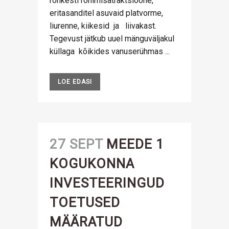
rohkesti ronimisatraktsioone,
eritasanditel asuvaid platvorme,
liurenne, kiikesid ja liivakast.
Tegevust jätkub uuel mänguväljakul
küllaga kõikides vanuserühmas ...
LOE EDASI
27 SEPT
MEEDE 1
KOGUKONNA
INVESTEERINGUD
TOETUSED
MÄÄRATUD