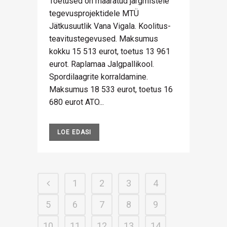
Toetused on määratud järgmistele
tegevusprojektidele MTÜ
Jätkusuutlik Vana Vigala. Koolitus-
teavitustegevused. Maksumus
kokku 15 513 eurot, toetus 13 961
eurot. Raplamaa Jalgpallikool.
Spordilaagrite korraldamine.
Maksumus 18 533 eurot, toetus 16
680 eurot ATO...
LOE EDASI
1
2
3
4
5
6
7
8
9
10
11
12
13
14