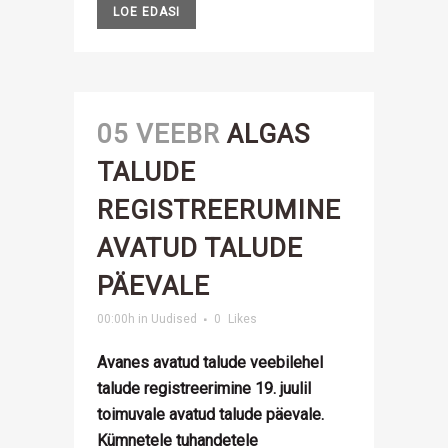
LOE EDASI
05 VEEBR
ALGAS
TALUDE
REGISTREERUMINE
AVATUD TALUDE
PÄEVALE
00:00h
in
Uudised
0
Likes
Avanes avatud talude veebilehel
talude registreerimine 19. juulil
toimuvale avatud talude päevale.
Kümnetele tuhandetele