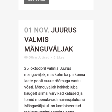
01 NOV.
JUURUS
VALMIS
MÄNGUVÄLJAK
00:00h
in
Uudised
0
Likes
25. oktoobril valmis Juurus
mänguväljak, mis kohe ka piirkonna
laste poolt suure rõõmuga vastu
võeti. Mänguväljak hakkab juba
kaugelt silma: värvikad katused ja
tornid meenutavad muinasjutulossi.
Mänguväljakul on kombineeritud