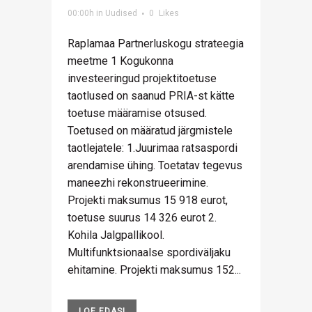
00:00h
in
Uudised
0
Likes
Raplamaa Partnerluskogu strateegia
meetme 1 Kogukonna
investeeringud projektitoetuse
taotlused on saanud PRIA-st kätte
toetuse määramise otsused.
Toetused on määratud järgmistele
taotlejatele: 1.Juurimaa ratsaspordi
arendamise ühing. Toetatav tegevus
maneezhi rekonstrueerimine.
Projekti maksumus 15 918 eurot,
toetuse suurus 14 326 eurot 2.
Kohila Jalgpallikool.
Multifunktsionaalse spordiväljaku
ehitamine. Projekti maksumus 152...
LOE EDASI