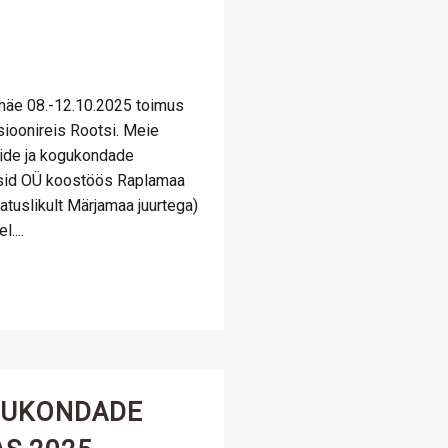
remäe 08.-12.10.2025 toimus
ioonireis Rootsi. Meie
side ja kogukondade
isid OÜ koostöös Raplamaa
latuslikult Märjamaa juurtega)
....
GUKONDADE