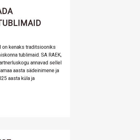
ADA
TUBLIMAID
 on kenaks traditsiooniks
hiskonna tublimaid. SA RAEK,
artnerluskogu annavad sellel
plamaa aasta sädeinimene ja
25 aasta küla ja