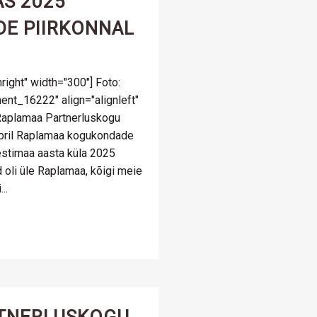
AS 2025
DE PIIRKONNAL
right" width="300"] Foto:
ment_16222" align="alignleft"
 Raplamaa Partnerluskogu
embril Raplamaa kogukondade
estimaa aasta küla 2025
d oli üle Raplamaa, kõigi meie
..