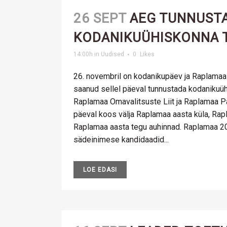
26 SEPT
AEG TUNNUST
KODANIKUÜHISKONNA 
14:00h
in
Uudised
0
Likes
26. novembril on kodanikupäev ja Raplamaal
saanud sellel päeval tunnustada kodanikuü
Raplamaa Omavalitsuste Liit ja Raplamaa P
päeval koos välja Raplamaa aasta küla, Ra
Raplamaa aasta tegu auhinnad. Raplamaa 20
sädeinimese kandidaadid...
LOE EDASI