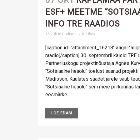
07 OKT
RAPLAMAA PAR
ESF+ MEETME “SOTSIA
INFO TRE RAADIOS
15:23h
in
Uudised
0
Likes
[caption id="attachment_16218" align="align
raadio[/caption] 30. septembril käisid TRE
Partnerluskogu projektinõustaja Agnes Kur
"Sotsiaalne heaolu" toetust saanud projekti 
Madisson. Kuulates saadet järele saab tea
"Sotsiaalne heaolu" seni meie piirkonnas 
eesmärke...
LOE EDASI