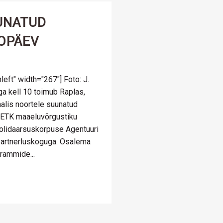
UNATUD
OPÄEV
eft" width="267"] Foto: J.
ga kell 10 toimub Raplas,
alis noortele suunatud
 METK maaeluvõrgustiku
olidaarsuskorpuse Agentuuri
artnerluskoguga. Osalema
rammide...