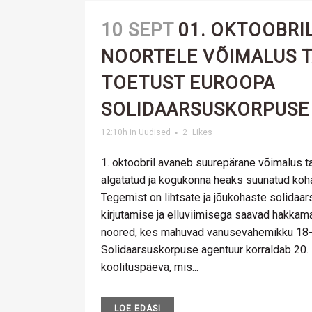
10 SEPT
01. OKTOOBRI
NOORTELE VÕIMALUS 
TOETUST EUROOPA
SOLIDAARSUSKORPUSE
12:10h
in
Uudised
2
Likes
1. oktoobril avaneb suurepärane võimalus ta
algatatud ja kogukonna heaks suunatud koha
Tegemist on lihtsate ja jõukohaste solidaar
kirjutamise ja elluviimisega saavad hakka
noored, kes mahuvad vanusevahemikku 18-
Solidaarsuskorpuse agentuur korraldab 20. s
koolituspäeva, mis...
LOE EDASI