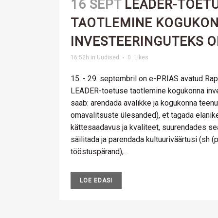
16 SEPT
LEADER-TOET
TAOTLEMINE KOGUKO
INVESTEERINGUTEKS O
16:52h
in
Uudised
0
Likes
15. - 29. septembril on e-PRIAS avatud Ra
LEADER-toetuse taotlemine kogukonna inv
saab: arendada avalikke ja kogukonna teenus
omavalitsuste ülesanded), et tagada elanike
kättesaadavus ja kvaliteet, suurendades sea
säilitada ja parendada kultuuriväärtusi (sh (p
tööstuspärand),...
LOE EDASI