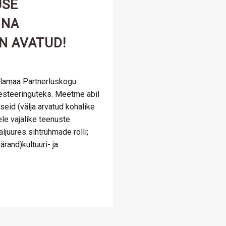
USE
NNA
N AVATUD!
plamaa Partnerluskogu
esteeringuteks. Meetme abil
eid (välja arvatud kohalike
le vajalike teenuste
ljuures sihtrühmade rolli;
ärand)kultuuri- ja