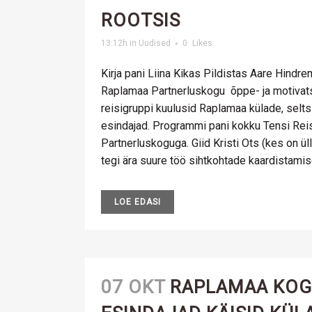
ROOTSIS
13:12h
in
Uudised
0
Likes
Kirja pani Liina Kikas Pildistas Aare Hind
Raplamaa Partnerluskogu õppe- ja motivats
reisigruppi kuulusid Raplamaa külade, selt
esindajad. Programmi pani kokku Tensi Re
Partnerluskoguga. Giid Kristi Ots (kes on ül
tegi ära suure töö sihtkohtade kaardistamisel
LOE EDASI
07 OKT
RAPLAMAA KO