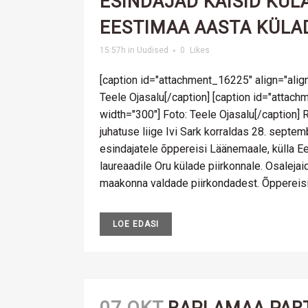
ESINDAJAD KÄISID KÜL
EESTIMAA AASTA KÜLA
15:57h
in
Uudised
0
Likes
[caption id="attachment_16225" align="align
Teele Ojasalu[/caption] [caption id="attach
width="300"] Foto: Teele Ojasalu[/caption]
juhatuse liige Ivi Sark korraldas 28. sept
esindajatele õppereisi Läänemaale, külla E
laureaadile Oru külade piirkonnale. Osalejai
maakonna valdade piirkondadest. Õppereisi.
LOE EDASI