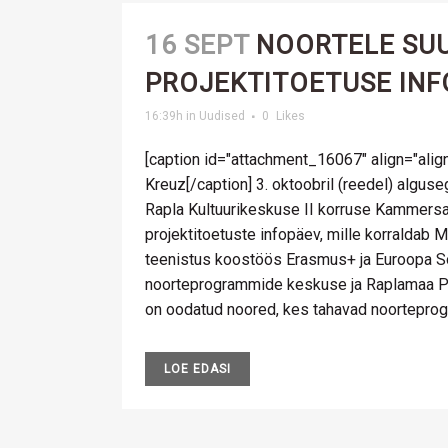
16 SEPT
NOORTELE SU
PROJEKTITOETUSE INF
16:39h
in
Uudised
0
Likes
[caption id="attachment_16067" align="alignl
Kreuz[/caption] 3. oktoobril (reedel) alguse
Rapla Kultuurikeskuse II korruse Kammersa
projektitoetuste infopäev, mille korraldab
teenistus koostöös Erasmus+ ja Euroopa S
noorteprogrammide keskuse ja Raplamaa P
on oodatud noored, kes tahavad noorteprog
LOE EDASI