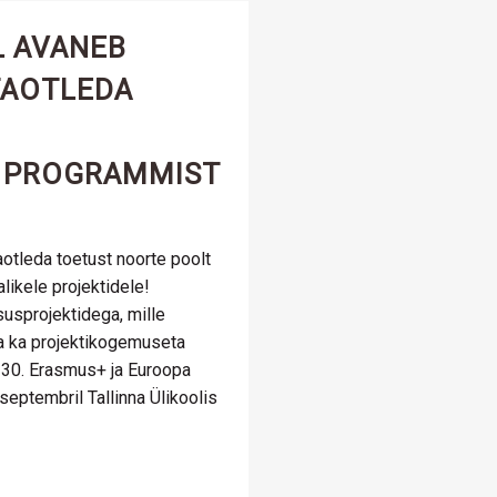
L AVANEB
TAOTLEDA
 PROGRAMMIST
otleda toetust noorte poolt
likele projektidele!
susprojektidega, mille
ma ka projektikogemuseta
30. Erasmus+ ja Euroopa
eptembril Tallinna Ülikoolis