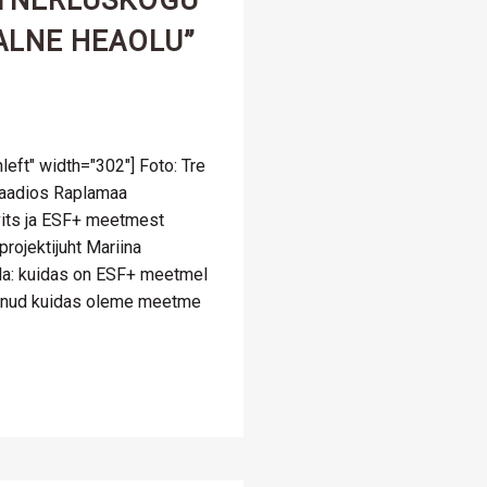
TNERLUSKOGU
ALNE HEAOLU”
left" width="302"] Foto: Tre
 raadios Raplamaa
vits ja ESF+ meetmest
projektijuht Mariina
da: kuidas on ESF+ meetmel
läinud kuidas oleme meetme