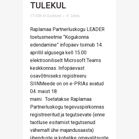
TULEKUL
17:03h
in
Uudised
0
Likes
Raplamaa Partnerluskogu LEADER
toetusmeetme “Kogukonna
edendamine” infopäev toimub 14.
aprillil algusega kell 15.00
elektrooniliselt Microsoft Teams
keskkonnas. Infopäevast
osavõtmiseks registreeru
SIINMeede on on e-PRIAs avatud
04. maist 18.
maini. Toetatakse Raplamaa
Partnerluskogu tegevuspiirkonnas
registreeritud ja tegutsevate (enne
taotluse esitamist tegutsenud
vähemalt ühe majandusaasta)
ühenduste ja kohalike omavalitsuste