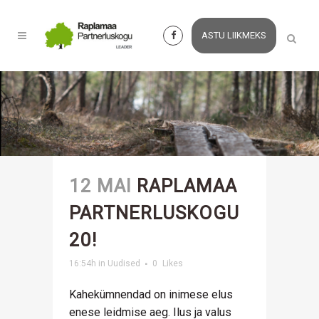
ASTU LIIKMEKS
12 MAI
RAPLAMAA
PARTNERLUSKOGU
20!
16:54h
in
Uudised
0
Likes
Kahekümnendad on inimese elus
enese leidmise aeg. Ilus ja valus