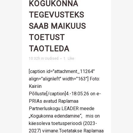
KOGUKONNA
TEGEVUSTEKS
SAAB MAIKUUS
TOETUST
TAOTLEDA
10:32h
in
Uudised
1
Like
[caption id="attachment_11264"
align="alignleft" width="163"] Foto:
Kairiin
Põlluste[/caption]4.-18.05.26 on e-
PRIAs avatud Raplamaa
Partnerluskogu LEADER meede
„Kogukonna edendamine“, mis on
käesoleva toetusperioodi (2023-
2027) viimane.Toetatakse Raplamaa