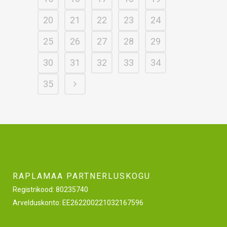
20
21
22
23
24
25
26
27
28
29
30
31
32
33
34
35
RAPLAMAA PARTNERLUSKOGU
Registrikood: 80235740
Arvelduskonto: EE262200221032167596