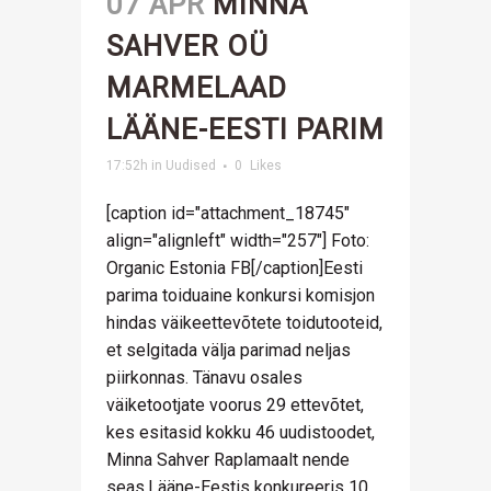
07 APR
MINNA
SAHVER OÜ
MARMELAAD
LÄÄNE-EESTI PARIM
17:52h
in
Uudised
0
Likes
[caption id="attachment_18745"
align="alignleft" width="257"] Foto:
Organic Estonia FB[/caption]Eesti
parima toiduaine konkursi komisjon
hindas väikeettevõtete toidutooteid,
et selgitada välja parimad neljas
piirkonnas. Tänavu osales
väiketootjate voorus 29 ettevõtet,
kes esitasid kokku 46 uudistoodet,
Minna Sahver Raplamaalt nende
seas.Lääne-Eestis konkureeris 10