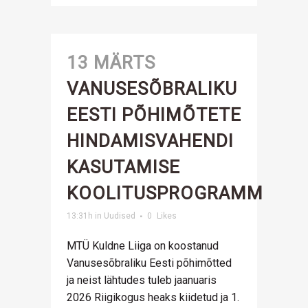
13 MÄRTS
VANUSESÕBRALIKU
EESTI PÕHIMÕTETE
HINDAMISVAHENDI
KASUTAMISE
KOOLITUSPROGRAMM
13:31h
in
Uudised
0
Likes
MTÜ Kuldne Liiga on koostanud
Vanusesõbraliku Eesti põhimõtted
ja neist lähtudes tuleb jaanuaris
2026 Riigikogus heaks kiidetud ja 1.