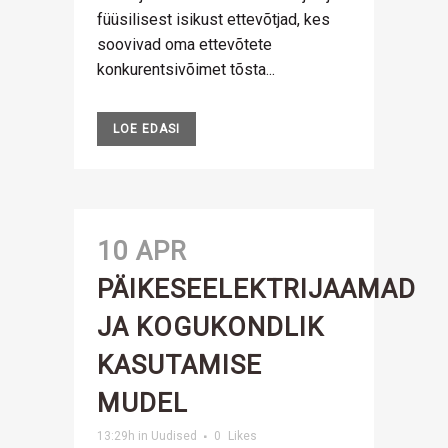
füüsilisest isikust ettevõtjad, kes
soovivad oma ettevõtete
konkurentsivõimet tõsta...
LOE EDASI
10 APR
PÄIKESEELEKTRIJAAMAD
JA KOGUKONDLIK
KASUTAMISE
MUDEL
13:29h
in
Uudised
0
Likes