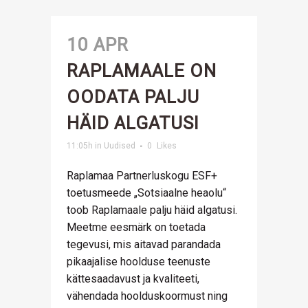
10 APR
RAPLAMAALE ON
OODATA PALJU
HÄID ALGATUSI
11:05h
in
Uudised
0
Likes
Raplamaa Partnerluskogu ESF+
toetusmeede „Sotsiaalne heaolu“
toob Raplamaale palju häid algatusi.
Meetme eesmärk on toetada
tegevusi, mis aitavad parandada
pikaajalise hoolduse teenuste
kättesaadavust ja kvaliteeti,
vähendada hoolduskoormust ning