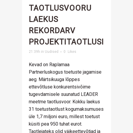
TAOTLUSVOORU
LAEKUS
REKORDARV
PROJEKTITAOTLUSI
21:39h
in
Uudised
0
Likes
Kevad on Raplamaa
Partnerluskogus toetuste jagamise
aeg. Märtsikuuga lõppes
ettevõtluse konkurentsivõime
tugevdamisele suunatud LEADER
meetme taotlusvoor. Kokku laekus
31 toetustaotlust kogumaksumuses
üle 1,7 miljoni euro, millest toetust
küsiti pea 950 tuhat eurot.
Taotlejateks olid väikeettevõtjad ja