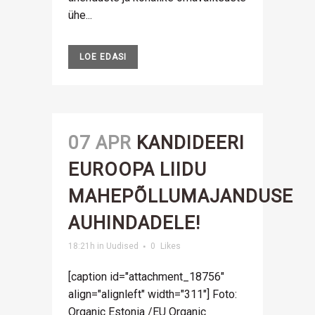
ühe...
LOE EDASI
07 APR
KANDIDEERI
EUROOPA LIIDU
MAHEPÕLLUMAJANDUSE
AUHINDADELE!
18:21h
in
Uudised
0
Likes
[caption id="attachment_18756"
align="alignleft" width="311"] Foto:
Organic Estonia /EU Organic