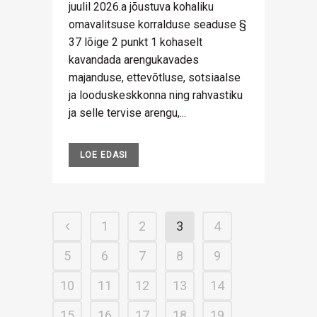
juulil 2026.a jõustuva kohaliku
omavalitsuse korralduse seaduse §
37 lõige 2 punkt 1 kohaselt
kavandada arengukavades
majanduse, ettevõtluse, sotsiaalse
ja looduskeskkonna ning rahvastiku
ja selle tervise arengu,...
LOE EDASI
1
2
3
4
5
6
7
8
9
10
11
12
13
14
15
16
17
18
19