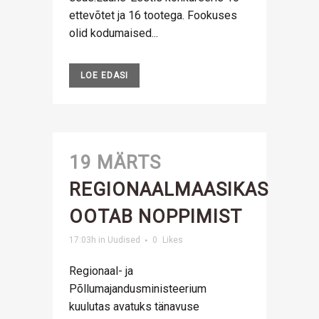
ettevõtet ja 16 tootega. Fookuses
olid kodumaised...
LOE EDASI
19 MÄRTS
REGIONAALMAASIKAS
OOTAB NOPPIMIST
17:03h
in
Uudised
0
Likes
Regionaal- ja
Põllumajandusministeerium
kuulutas avatuks tänavuse