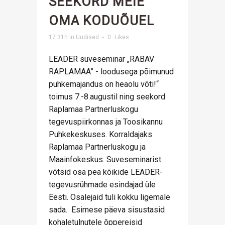
SEEKORD MEIE
OMA KODUÕUEL
17:31h
in
Uudised
0
Likes
LEADER suveseminar „RABAV
RAPLAMAA” - loodusega põimunud
puhkemajandus on heaolu võti!“
toimus 7.-8.augustil ning seekord
Raplamaa Partnerluskogu
tegevuspiirkonnas ja Toosikannu
Puhkekeskuses. Korraldajaks
Raplamaa Partnerluskogu ja
Maainfokeskus. Suveseminarist
võtsid osa pea kõikide LEADER-
tegevusrühmade esindajad üle
Eesti. Osalejaid tuli kokku ligemale
sada. Esimese päeva sisustasid
kohaletulnutele õppereisid