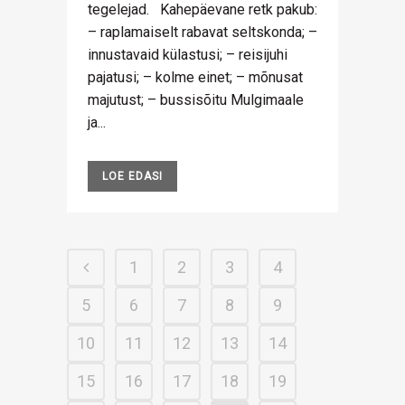
tegelejad. Kahepäevane retk pakub:
– raplamaiselt rabavat seltskonda; –
innustavaid külastusi; – reisijuhi
pajatusi; – kolme einet; – mõnusat
majutust; – bussisõitu Mulgimaale
ja...
LOE EDASI
1
2
3
4
5
6
7
8
9
10
11
12
13
14
15
16
17
18
19