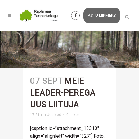
ASTU LIIKMEKS
07 SEPT
MEIE
LEADER-PEREGA
UUS LIITUJA
17:21h
in
Uudised
0
Likes
[caption id="attachment_13313"
align="alignleft" width="327"] Foto: