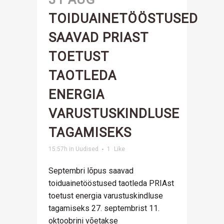
TOIDUAINETÖÖSTUSED
SAAVAD PRIAST
TOETUST
TAOTLEDA
ENERGIA
VARUSTUSKINDLUSE
TAGAMISEKS
15:57h
in
Uudised
1
Like
Septembri lõpus saavad
toiduainetööstused taotleda PRIAst
toetust energia varustuskindluse
tagamiseks 27. septembrist 11.
oktoobrini võetakse