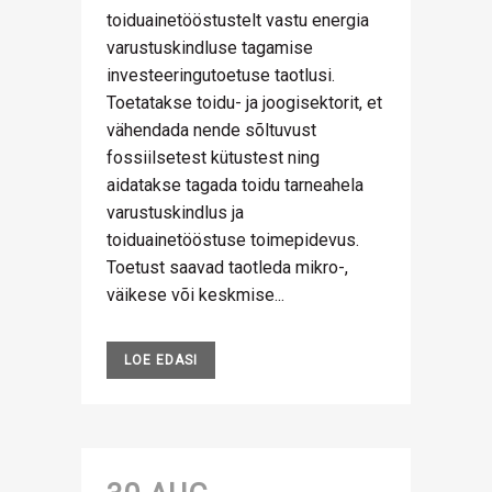
toiduainetööstustelt vastu energia
varustuskindluse tagamise
investeeringutoetuse taotlusi.
Toetatakse toidu- ja joogisektorit, et
vähendada nende sõltuvust
fossiilsetest kütustest ning
aidatakse tagada toidu tarneahela
varustuskindlus ja
toiduainetööstuse toimepidevus.
Toetust saavad taotleda mikro-,
väikese või keskmise...
LOE EDASI