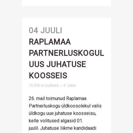
04 JUULI
RAPLAMAA
PARTNERLUSKOGUL
UUS JUHATUSE
KOOSSEIS
16:53h
in
Uudised
0
Likes
26. mail toimunud Raplamaa
Partnerluskogu üldkoosolekul valis
üldkogu uue juhatuse koosseisu,
kelle volitused algasid 01.
juulil. Juhatuse liikme kandidaadi