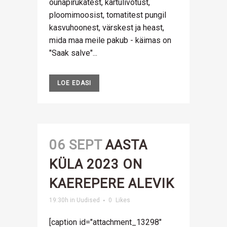
õunapirukatest, kartulivõtust,
ploomimoosist, tomatitest pungil
kasvuhoonest, värskest ja heast,
mida maa meile pakub - käimas on
"Saak salve"...
LOE EDASI
06 SEPT
AASTA
KÜLA 2023 ON
KAEREPERE ALEVIK
19:30h
in
Uudised
0
Likes
[caption id="attachment_13298"