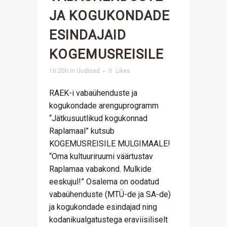
JA KOGUKONDADE
ESINDAJAID
KOGEMUSREISILE
16:20h
in
Uudised
0
Likes
RAEK-i vabaühenduste ja
kogukondade arenguprogramm
“Jätkusuutlikud kogukonnad
Raplamaal” kutsub
KOGEMUSREISILE MULGIMAALE!
“Oma kultuuriruumi väärtustav
Raplamaa vabakond. Mulkide
eeskujul!” Osalema on oodatud
vabaühenduste (MTÜ-de ja SA-de)
ja kogukondade esindajad ning
kodanikualgatustega eraviisiliselt