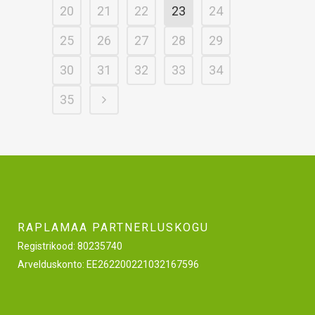
20
21
22
23
24
25
26
27
28
29
30
31
32
33
34
35
RAPLAMAA PARTNERLUSKOGU
Registrikood: 80235740
Arvelduskonto: EE262200221032167596