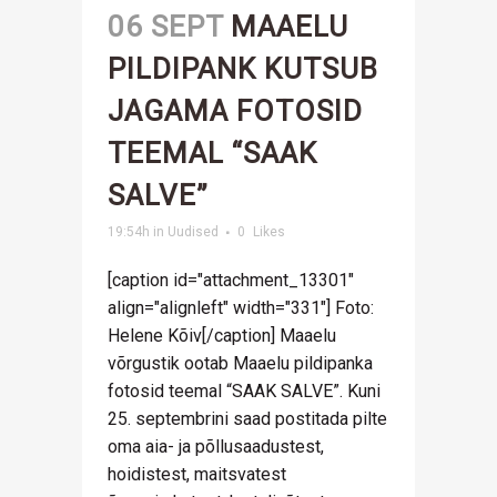
06 SEPT
MAAELU
PILDIPANK KUTSUB
JAGAMA FOTOSID
TEEMAL “SAAK
SALVE”
19:54h
in
Uudised
0
Likes
[caption id="attachment_13301"
align="alignleft" width="331"] Foto:
Helene Kõiv[/caption] Maaelu
võrgustik ootab Maaelu pildipanka
fotosid teemal “SAAK SALVE”. Kuni
25. septembrini saad postitada pilte
oma aia- ja põllusaadustest,
hoidistest, maitsvatest