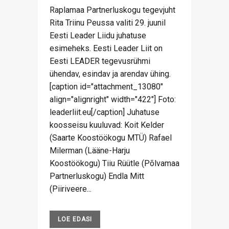
Raplamaa Partnerluskogu tegevjuht
Rita Triinu Peussa valiti 29. juunil
Eesti Leader Liidu juhatuse
esimeheks. Eesti Leader Liit on
Eesti LEADER tegevusrühmi
ühendav, esindav ja arendav ühing.
[caption id="attachment_13080"
align="alignright" width="422"] Foto:
leaderliit.eu[/caption] Juhatuse
koosseisu kuuluvad: Koit Kelder
(Saarte Koostöökogu MTÜ) Rafael
Milerman (Lääne-Harju
Koostöökogu) Tiiu Rüütle (Põlvamaa
Partnerluskogu) Endla Mitt
(Piiriveere...
LOE EDASI