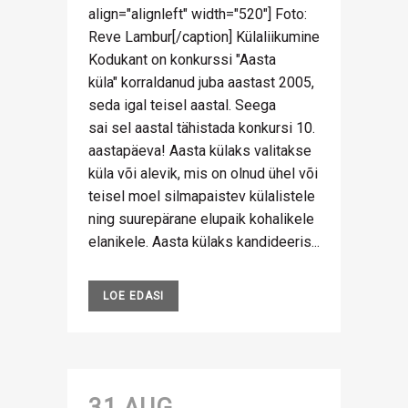
align="alignleft" width="520"] Foto:
Reve Lambur[/caption] Külaliikumine
Kodukant on konkurssi "Aasta
küla" korraldanud juba aastast 2005,
seda igal teisel aastal. Seega
sai sel aastal tähistada konkursi 10.
aastapäeva! Aasta külaks valitakse
küla või alevik, mis on olnud ühel või
teisel moel silmapaistev külalistele
ning suurepärane elupaik kohalikele
elanikele. Aasta külaks kandideeris...
LOE EDASI
31 AUG