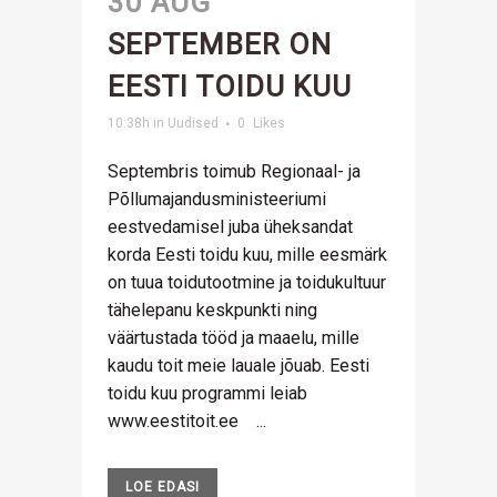
30 AUG
SEPTEMBER ON
EESTI TOIDU KUU
10:38h
in
Uudised
0
Likes
Septembris toimub Regionaal- ja
Põllumajandusministeeriumi
eestvedamisel juba üheksandat
korda Eesti toidu kuu, mille eesmärk
on tuua toidutootmine ja toidukultuur
tähelepanu keskpunkti ning
väärtustada tööd ja maaelu, mille
kaudu toit meie lauale jõuab. Eesti
toidu kuu programmi leiab
www.eestitoit.ee ...
LOE EDASI