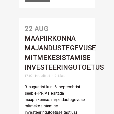
22 AUG
MAAPIIRKONNA
MAJANDUSTEGEVUSE
MITMEKESISTAMISE
INVESTEERINGUTOETUS
17:00h
in
Uudised
0
Likes
9. augustist kuni 6. septembrini
saab e-PRIAs esitada
maapiirkonnas majandustegevuse
mitmekesistamise
investeeringutoetuse taotlusi.