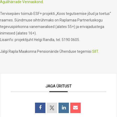
Agulihärrade Vennaskond
.
Tervisepäev toimub ESF+ projekti „Koos tegutsemise jõud ja toetus“
raames. Sündmuse sihtrühmaks on Raplamaa Partnerluskogu
tegevuspiirkonna vanemaealised (alates 55+) ja erivajadustega
inimesed (alates 16+).
Lisainfo: projektijuht Helgi Randla, tel. 5190 0605.
Jälgi Rapla Maakonna Pensionäride Ühenduse tegemisi
SIIT
.
JAGA ÜRITUST