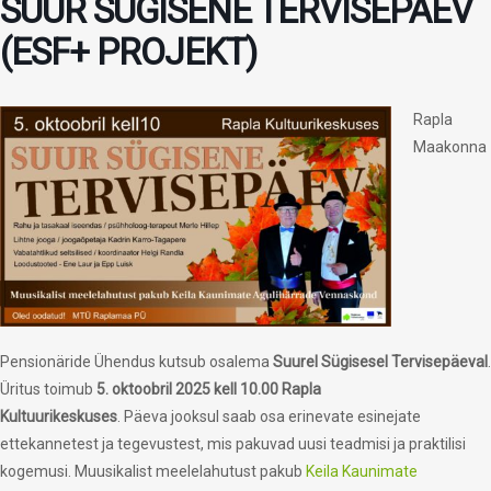
SUUR SÜGISENE TERVISEPÄEV
(ESF+ PROJEKT)
Rapla
Maakonna
Pensionäride Ühendus kutsub osalema
Suurel Sügisesel Tervisepäeval
.
Üritus toimub
5. oktoobril 2025 kell 10.00 Rapla
Kultuurikeskuses
. Päeva jooksul saab osa erinevate esinejate
ettekannetest ja tegevustest, mis pakuvad uusi teadmisi ja praktilisi
kogemusi. Muusikalist meelelahutust pakub
Keila Kaunimate