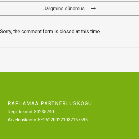
Järgmine sündmus
Sorry, the comment form is closed at this time.
RAPLAMAA PARTNERLUSKOGU
Registrikood: 80235740
Arvelduskonto: EE262200221032167596