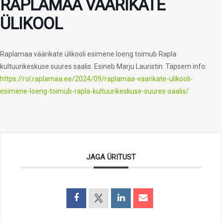
RAPLAMAA VÄÄRIKATE
ÜLIKOOL
Raplamaa väärikate ülikooli esimene loeng toimub Rapla
kultuurikeskuse suures saalis. Esineb Marju Lauristin. Täpsem info:
https://rol.raplamaa.ee/2024/09/raplamaa-vaarikate-ulikooli-
esimene-loeng-toimub-rapla-kultuurikeskuse-suures-saalis/
JAGA ÜRITUST