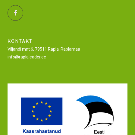
KONTAKT
Viljandi mnt 6, 79511 Rapla, Raplamaa
info@raplaleader.ee