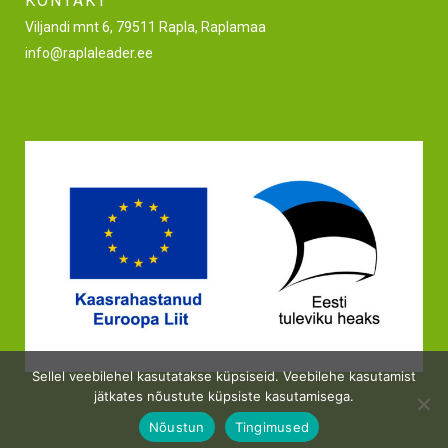
KONTAKT
Viljandi mnt 6, 79511 Rapla, Raplamaa
info@raplaleader.ee
Sellel veebilehel kasutatakse küpsiseid. Veebilehe kasutamist
jätkates nõustute küpsiste kasutamisega.
Nõustun
Tingimused