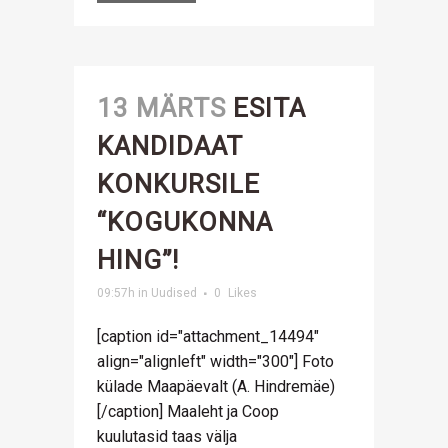
13 MÄRTS
ESITA
KANDIDAAT
KONKURSILE
“KOGUKONNA
HING”!
09:57h
in
Uudised
0
Likes
[caption id="attachment_14494"
align="alignleft" width="300"] Foto
külade Maapäevalt (A. Hindremäe)
[/caption] Maaleht ja Coop
kuulutasid taas välja