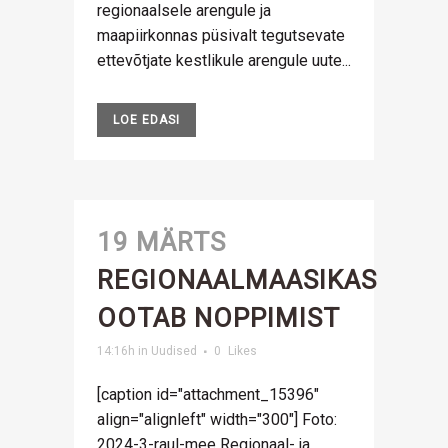
regionaalsele arengule ja
maapiirkonnas püsivalt tegutsevate
ettevõtjate kestlikule arengule uute...
LOE EDASI
19 MÄRTS
REGIONAALMAASIKAS
OOTAB NOPPIMIST
14:16h
in
Uudised
0
Likes
[caption id="attachment_15396"
align="alignleft" width="300"] Foto:
2024-3-raul-mee Regionaal- ja