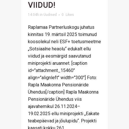
VIIDUD!
14:04h
in
Uudised
0
Likes
Raplamaa Partnerluskogu juhatus
kinnitas 19. märtsil 2025 toimunud
koosolekul neli ESF+ toetusmeetme
„Sotsiaalne heaolu“ edukalt ellu
viidud ja eesmärgid saavutanud
miniprojekti aruannet. [caption
id="attachment_15460"
align="alignleft" width="300"] Foto:
Rapla Maakonna Pensionäride
Ühendus[/caption] Rapla Maakonna
Pensionäride Ühendus viis
ajavahemikul 26.11.2024–
19.02.2025 ellu miniprojekti „Eakate
teabepäevad ja jõulupidu“. Projekti
kaasati kokku 261...