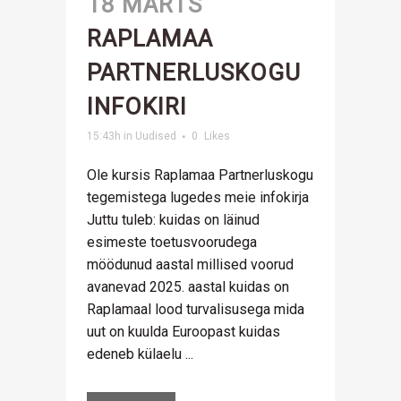
18 MÄRTS
RAPLAMAA
PARTNERLUSKOGU
INFOKIRI
15:43h
in
Uudised
0
Likes
Ole kursis Raplamaa Partnerluskogu
tegemistega lugedes meie infokirja
Juttu tuleb: kuidas on läinud
esimeste toetusvoorudega
möödunud aastal millised voorud
avanevad 2025. aastal kuidas on
Raplamaal lood turvalisusega mida
uut on kuulda Euroopast kuidas
edeneb külaelu ...