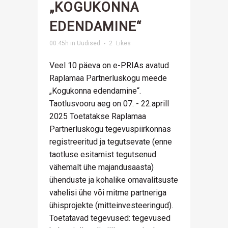
„KOGUKONNA
EDENDAMINE“
00:45h
in
Uudised
2
Likes
Veel 10 päeva on e-PRIAs avatud
Raplamaa Partnerluskogu meede
„Kogukonna edendamine“.
Taotlusvooru aeg on 07. - 22.aprill
2025 Toetatakse Raplamaa
Partnerluskogu tegevuspiirkonnas
registreeritud ja tegutsevate (enne
taotluse esitamist tegutsenud
vähemalt ühe majandusaasta)
ühenduste ja kohalike omavalitsuste
vahelisi ühe või mitme partneriga
ühisprojekte (mitteinvesteeringud).
Toetatavad tegevused: tegevused