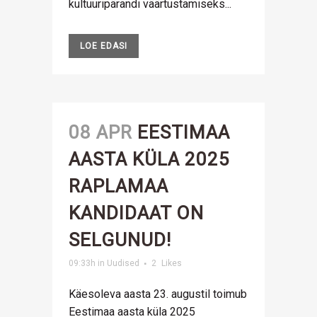
kultuuripärandi väärtustamiseks...
LOE EDASI
08 APR
EESTIMAA
AASTA KÜLA 2025
RAPLAMAA
KANDIDAAT ON
SELGUNUD!
09:33h
in
Uudised
2
Likes
Käesoleva aasta 23. augustil toimub
Eestimaa aasta küla 2025