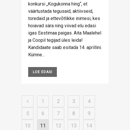
konkursi „Kogukonna hing“, et
väärtustada tegusaid, aktiivseid,
toredaid ja ettevõtlikke inimesi, kes
hoiavad sära ning viivad elu edasi
igas Eestimaa paigas. Aita Maalehel
ja Coopil tegijad üles leida!
Kandidaate saab esitada 14. aprillini.
Kümne...
LOE EDASI
1
2
3
4
5
6
7
8
9
10
11
12
13
14