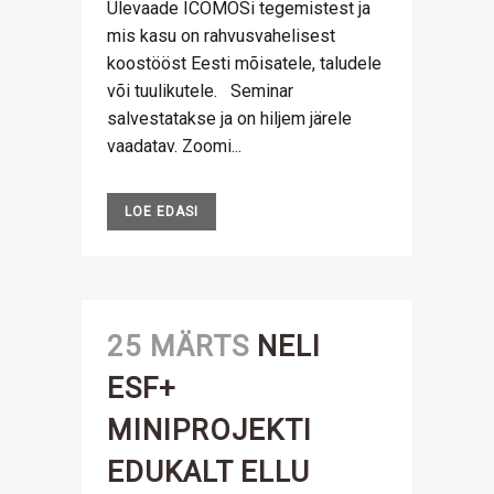
Ülevaade ICOMOSi tegemistest ja
mis kasu on rahvusvahelisest
koostööst Eesti mõisatele, taludele
või tuulikutele. Seminar
salvestatakse ja on hiljem järele
vaadatav. Zoomi...
LOE EDASI
25 MÄRTS
NELI
ESF+
MINIPROJEKTI
EDUKALT ELLU