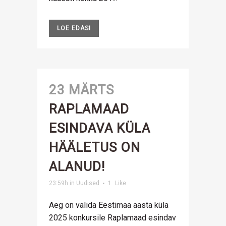
LOE EDASI
23 MÄRTS
RAPLAMAAD
ESINDAVA KÜLA
HÄÄLETUS ON
ALANUD!
23:59h
in
Uudised
1
Like
Aeg on valida Eestimaa aasta küla
2025 konkursile Raplamaad esindav