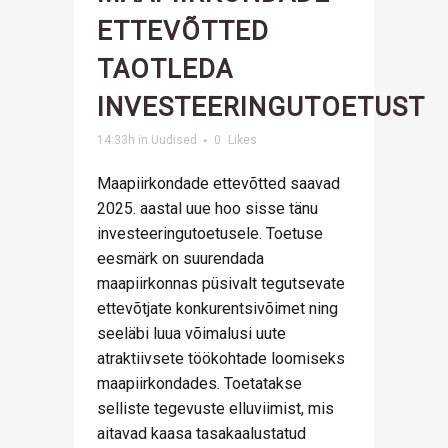
ETTEVÕTTED
TAOTLEDA
INVESTEERINGUTOETUST
14:33h
in
Uudised
0
Likes
Maapiirkondade ettevõtted saavad
2025. aastal uue hoo sisse tänu
investeeringutoetusele. Toetuse
eesmärk on suurendada
maapiirkonnas püsivalt tegutsevate
ettevõtjate konkurentsivõimet ning
seeläbi luua võimalusi uute
atraktiivsete töökohtade loomiseks
maapiirkondades. Toetatakse
selliste tegevuste elluviimist, mis
aitavad kaasa tasakaalustatud