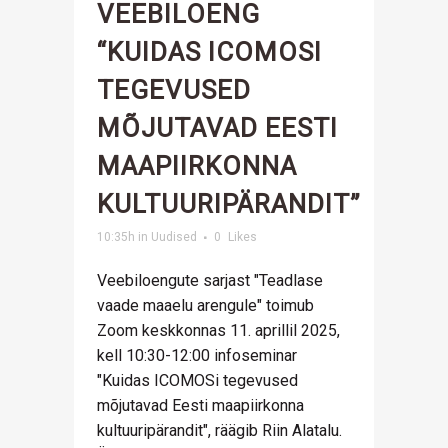
VEEBILOENG
“KUIDAS ICOMOSI
TEGEVUSED
MÕJUTAVAD EESTI
MAAPIIRKONNA
KULTUURIPÄRANDIT”
10:35h
in
Uudised
0
Likes
Veebiloengute sarjast "Teadlase
vaade maaelu arengule" toimub
Zoom keskkonnas 11. aprillil 2025,
kell 10:30-12:00 infoseminar
"Kuidas ICOMOSi tegevused
mõjutavad Eesti maapiirkonna
kultuuripärandit", räägib Riin Alatalu.