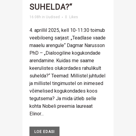
SUHELDA?“
16:08h
in
Uudised
0
Likes
4. aprillil 2025, kell 10-11:30 toimub
veebiloeng sarjast: „Teadlase vaade
maaelu arengule“ Dagmar Narusson
PhD – „Dialoogiline kogukondade
arendamine. Kuidas me saame
keerulistes olukordades rahulikult
suhelda?“ Teemad: Millistel juhtudel
ja millistel tingimustel on inimesed
võimelised kogukondades koos
tegutsema? Ja mida ütleb selle
kohta Nobeli preemia laureaat
Elinor...
LOE EDASI