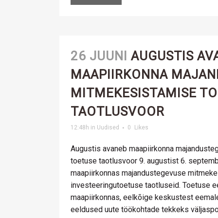
26 JUUNI
AUGUSTIS AV
MAAPIIRKONNA MAJAN
MITMEKESISTAMISE T
TAOTLUSVOOR
12:48h
in
Uudised
0
Likes
Augustis avaneb maapiirkonna majandust
toetuse taotlusvoor 9. augustist 6. septem
maapiirkonnas majandustegevuse mitmeke
investeeringutoetuse taotluseid. Toetuse 
maapiirkonnas, eelkõige keskustest eemale
eeldused uute töökohtade tekkeks väljasp