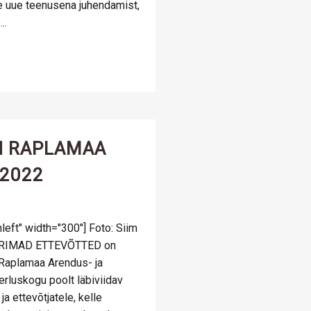
e uue teenusena juhendamist,
..
N RAPLAMAA
2022
left" width="300"] Foto: Siim
ARIMAD ETTEVÕTTED on
(Raplamaa Arendus- ja
rluskogu poolt läbiviidav
a ettevõtjatele, kelle