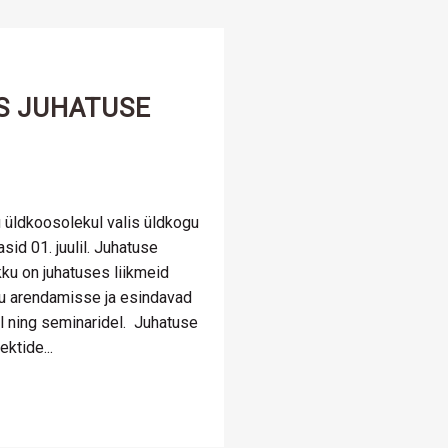
S JUHATUSE
 üldkoosolekul valis üldkogu
sid 01. juulil. Juhatuse
ku on juhatuses liikmeid
u arendamisse ja esindavad
l ning seminaridel. Juhatuse
ektide...