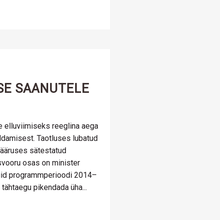
SE SAANUTELE
e elluviimiseks reeglina aega
uldamisest. Taotluses lubatud
määruses sätestatud
svooru osas on minister
kuid programmperioodi 2014–
ähtaegu pikendada üha...