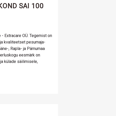
KOND SAI 100
 - Extracare OÜ. Tegemist on
ja kvaliteetset pesumaja-
ääne-, Rapla- ja Pärnumaa
tnerluskogu eesmärk on
a külade säilimisele,