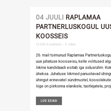
04 JUULI
RAPLAMAA
PARTNERLUSKOGUL UU
KOOSSEIS
16:53h
in
Uudised
0
Likes
26. mail toimunud Raplamaa Partnerluskogu
uue juhatuse koosseisu, kelle volitused alga
liikme kandidaadi esitab iga sidusrühm. Kok
üheksa. Juhatuse liikmed panustavad ühing
ühingut erinevatel sündmustel, koosolekute
liige on piirkonna elanikele, taotlejatele, proj
LOE EDASI