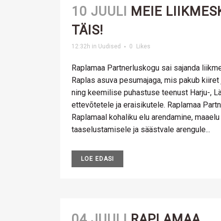
10 JUULI
MEIE LIIKMES
TÄIS!
12:32h
in
Uudised
0
Likes
Raplamaa Partnerluskogu sai sajanda liikme
Raplas asuva pesumajaga, mis pakub kiiret 
ning keemilise puhastuse teenust Harju-, L
ettevõtetele ja eraisikutele. Raplamaa Par
Raplamaal kohaliku elu arendamine, maaelu j
taaselustamisele ja säästvale arengule...
LOE EDASI
04 JUULI
RAPLAMAA