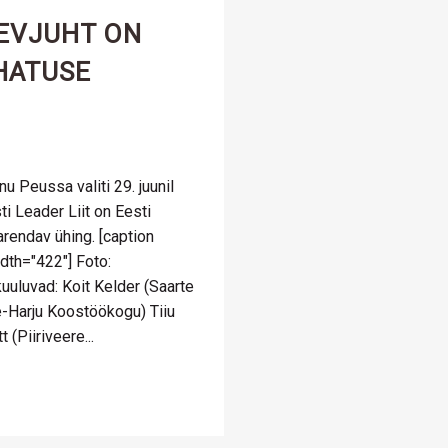
EVJUHT ON
UHATUSE
u Peussa valiti 29. juunil
i Leader Liit on Eesti
rendav ühing. [caption
dth="422"] Foto:
kuuluvad: Koit Kelder (Saarte
-Harju Koostöökogu) Tiiu
(Piiriveere...