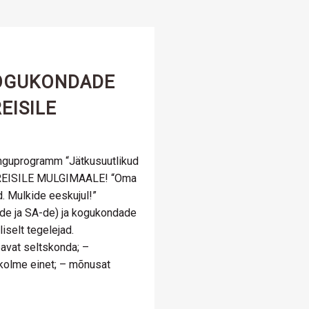
OGUKONDADE
EISILE
nguprogramm “Jätkusuutlikud
REISILE MULGIMAALE! “Oma
. Mulkide eeskujul!”
e ja SA-de) ja kogukondade
liselt tegelejad.
avat seltskonda; –
– kolme einet; – mõnusat