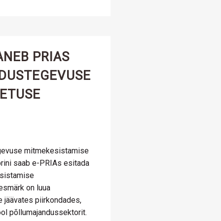
ANEB PRIAS
DUSTEGEVUSE
OETUSE
egevuse mitmekesistamise
brini saab e-PRIAs esitada
sistamise
eesmärk on luua
 jäävates piirkondades,
ool põllumajandussektorit.