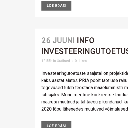
LOE EDASI
26 JUUNI
INFO
INVESTEERINGUTOETU
12:55h
in
Uudised
0
Likes
Investeeringutoetuste saajatel on projektid
kaks aastat alates PRIA poolt taotluse rah
tegevused tuleb teostada maaeluministri 
tähtajaks. Mõne meetme konkreetse taotlu
määrusi muutnud ja tähtaegu pikendanud, 
2020 lõpu lähenedes muutuvad võimalused t
LOE EDASI