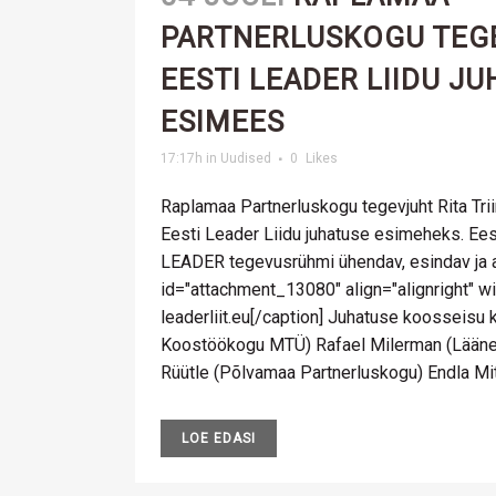
PARTNERLUSKOGU TEG
EESTI LEADER LIIDU J
ESIMEES
17:17h
in
Uudised
0
Likes
Raplamaa Partnerluskogu tegevjuht Rita Triin
Eesti Leader Liidu juhatuse esimeheks. Eest
LEADER tegevusrühmi ühendav, esindav ja a
id="attachment_13080" align="alignright" wi
leaderliit.eu[/caption] Juhatuse koosseisu 
Koostöökogu MTÜ) Rafael Milerman (Lääne
Rüütle (Põlvamaa Partnerluskogu) Endla Mitt 
LOE EDASI