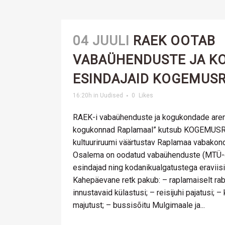
04 JUULI
RAEK OOTAB
VABAÜHENDUSTE JA K
ESINDAJAID KOGEMUSR
16:20h
in
Uudised
0
Likes
RAEK-i vabaühenduste ja kogukondade are
kogukonnad Raplamaal” kutsub KOGEMUS
kultuuriruumi väärtustav Raplamaa vabakond
Osalema on oodatud vabaühenduste (MTÜ-d
esindajad ning kodanikualgatustega eraviisi
Kahepäevane retk pakub: – raplamaiselt rab
innustavaid külastusi; – reisijuhi pajatusi; 
majutust; – bussisõitu Mulgimaale ja...