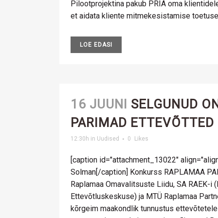
Pilootprojektina pakub PRIA oma klientidel
et aidata kliente mitmekesistamise toetuse.
LOE EDASI
16 JUUNI
SELGUNUD O
PARIMAD ETTEVÕTTED 
12:30h
in
Uudised
0
Likes
[caption id="attachment_13022" align="align
Solman[/caption] Konkurss RAPLAMAA P
Raplamaa Omavalitsuste Liidu, SA RAEK-i 
Ettevõtluskeskuse) ja MTÜ Raplamaa Partne
kõrgeim maakondlik tunnustus ettevõtetele j