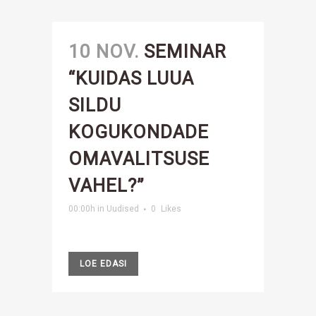
10 NOV.
SEMINAR
“KUIDAS LUUA
SILDU
KOGUKONDADE
OMAVALITSUSE
VAHEL?”
00:00h
in
Uudised
0
Likes
LOE EDASI