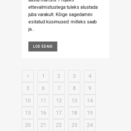
ettevalmistustega tuleks alustada
juba varakult. Kõige sagedamini
esitatud küsimused: milleks saab
ja...
LOE EDASI
1
2
3
4
5
6
7
8
9
10
11
12
13
14
15
16
17
18
19
20
21
22
23
24