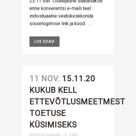
23.11 siin Osalejatele saadetakse
enne konverentsi e-maili teel
individuaalne veebikeskkonda
sisselogimise link ja kood. ...
LOE EDASI
11 NOV.
15.11.20
KUKUB KELL
ETTEVÕTLUSMEETMEST
TOETUSE
KÜSIMISEKS
00:00h
in
Uudised
0
Likes