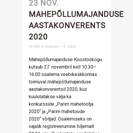
23 NOV.
MAHEPÕLLUMAJANDUSE
AASTAKONVERENTS
2020
00:00h
in
Uudised
0
Likes
Mahepõllumajanduse Koostöökogu
kutsub 27. novembril kell 10:30–
16:00 osalema veebikeskkonnas
toimuval mahepõllumajanduse
aastakonverentsil 2020, kus
kuulutatakse välja ka
konkursside „Parim mahetootja
2020“ ja „Parim mahetoode
2020“ võitjad. Osalemiseks on
vajalik registreerumine hiljemalt