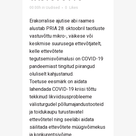
00:00h
in
Uudised
0
Likes
Erakorralise ajutise abi raames
alustab PRIA 28. oktoobril taotluste
vastuvõttu mikro-, väikese või
keskmise suurusega ettevõtjatelt,
kelle ettevõtete
tegutsemisvõimalusi on COVID-19
pandeemiast tingitud piirangud
oluliselt kahjustanud.
Toetuse eesmärk on aidata
lahendada COVID-19 kriisi tõttu
tekkinud likviidsusprobleeme
välisturgudel põllumajandustooteid
ja toidukaupu turustavatel
ettevõtetel ning seeläbi aidata
säilitada ettevõtete müügivõimekus
ja konkurentsivõime...