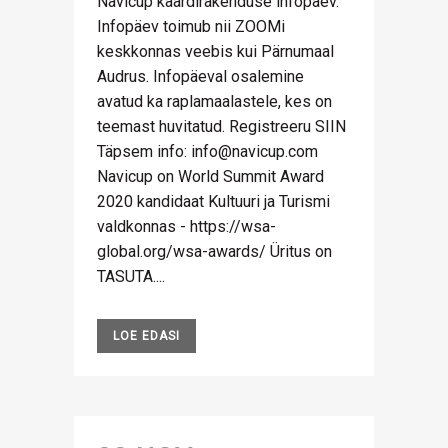
Navicup kaardirakenduse infopäev.
Infopäev toimub nii ZOOMi
keskkonnas veebis kui Pärnumaal
Audrus. Infopäeval osalemine
avatud ka raplamaalastele, kes on
teemast huvitatud. Registreeru SIIN
Täpsem info: info@navicup.com
Navicup on World Summit Award
2020 kandidaat Kultuuri ja Turismi
valdkonnas - https://wsa-
global.org/wsa-awards/ Üritus on
TASUTA....
LOE EDASI