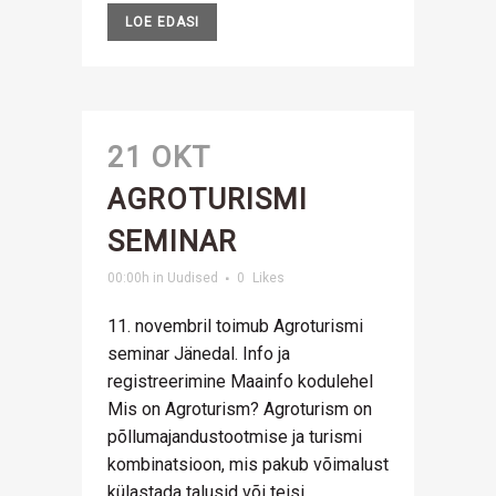
LOE EDASI
21 OKT
AGROTURISMI
SEMINAR
00:00h
in
Uudised
0
Likes
11. novembril toimub Agroturismi
seminar Jänedal. Info ja
registreerimine Maainfo kodulehel
Mis on Agroturism? Agroturism on
põllumajandustootmise ja turismi
kombinatsioon, mis pakub võimalust
külastada talusid või teisi