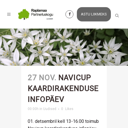
ASTU LIIKMEKS
27 NOV.
NAVICUP
KAARDIRAKENDUSE
INFOPÄEV
00:00h
in
Uudised
0
Likes
01. detsembril kell 13-16.00 toimub