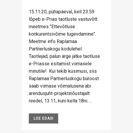
15.11.20, pühapäeval, kell 23.59
lõpeb e-Prias taotluste vastuvõtt
meetmes "Ettevõtluse
konkurentsivõime tugevdamine".
Meetme info Raplamaa
Partnerluskogu kodulehel.
Taotlejad, palun ärge jätke taotluse
e-Priasse esitamist viimasele
minutile! Kui tekib küsimusi, siis
Raplamaa Partnerluskogu büroost
saab viimase võimalusena abi
arendusjuht-projektinõustajalt
reedel, 13.11, kuni kella 18ni. ...
LOE EDASI