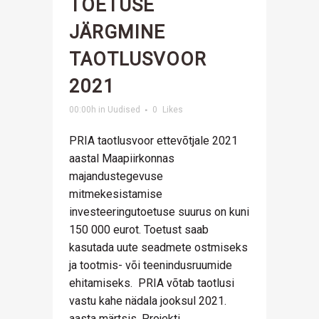
TOETUSE
JÄRGMINE
TAOTLUSVOOR
2021
00:00h
in
Uudised
0
Likes
PRIA taotlusvoor ettevõtjale 2021
aastal Maapiirkonnas
majandustegevuse
mitmekesistamise
investeeringutoetuse suurus on kuni
150 000 eurot. Toetust saab
kasutada uute seadmete ostmiseks
ja tootmis- või teenindusruumide
ehitamiseks. PRIA võtab taotlusi
vastu kahe nädala jooksul 2021.
aasta märtsis. Projekti