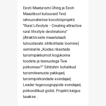
Eesti Maaturismi Ühing ja Eesti
Maaülikool kutsuvaid Teid
rahvusvahelise koostööprojekti
"Rural Lifestyle - Creating attractive
rural lifestyle destinations"
(Atraktiivsete maaelulaadi
tutvustavate sihtkohtade loomine)
seminarile „Kuidas rikastada
turismipakkumist kogukonna
toodete ja teenustega Teie
piirkonnas?” Sihtrühm: kohalikud
turismiteenuste pakkujad,
turismipiirkondade esindajad,
Leader tegevusgruppide esindajad,
piirkondlikud giidid. Projekti käigus
luuakse...