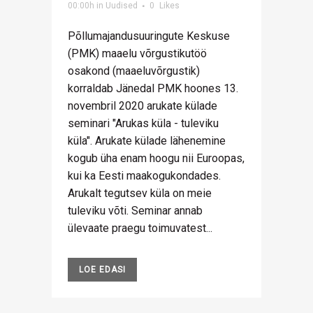
00:00h
in
Uudised
0
Likes
Põllumajandusuuringute Keskuse
(PMK) maaelu võrgustikutöö
osakond (maaeluvõrgustik)
korraldab Jänedal PMK hoones 13.
novembril 2020 arukate külade
seminari "Arukas küla - tuleviku
küla". Arukate külade lähenemine
kogub üha enam hoogu nii Euroopas,
kui ka Eesti maakogukondades.
Arukalt tegutsev küla on meie
tuleviku võti. Seminar annab
ülevaate praegu toimuvatest...
LOE EDASI